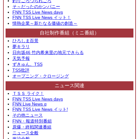
釣りごろつられごろ
そ～だったのかンパニー
FNN TSS Live News days
FNN TSS Live News イット！
情熱企業～新たなる価値の創造～
自社制作番組（ミニ番組）
ひろしま百景
夢キラリ
日向坂46 竹内希来里の地元できらる
天気予報
ずきゅん。TSS
TSS批評
オープニング・クロージング
ニュース関連
ＴＳＳ ライク！
FNN TSS Live News days
FNN Live News α
FNN TSS Live News イット!
その他ニュース
FNN・報道特別番組
原爆・終戦関連番組
ニュース全般
政治全般