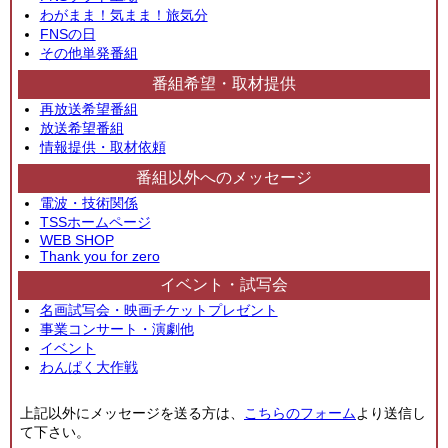
わがまま！気まま！旅気分
FNSの日
その他単発番組
番組希望・取材提供
再放送希望番組
放送希望番組
情報提供・取材依頼
番組以外へのメッセージ
電波・技術関係
TSSホームページ
WEB SHOP
Thank you for zero
イベント・試写会
名画試写会・映画チケットプレゼント
事業コンサート・演劇他
イベント
わんぱく大作戦
上記以外にメッセージを送る方は、
こちらのフォーム
より送信し
て下さい。