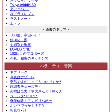
さよならノワール
Tokyo middle 30
火アニバル!!
水ドライレブン
ラストノート
土ドラ
＜過去のドラマ＞
サバ缶、宇宙へ行く
銀河の一票
夫婦別姓刑事
LOVED ONE
102回目のプロポーズ
今夜、秘密のキッチンで
バラエティ・音楽
ネプリーグ
今夜はナゾトレ
突然ですが占ってもいいですか?
超調査チューズディ
火曜は全力！華大さんと千鳥くん
ジャンクSPORTS
奇跡体験！アンビリバボー
ホンマでっか！？ＴＶ
相葉◎×部