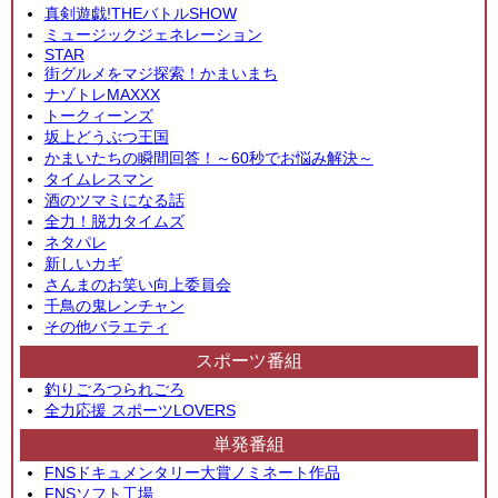
真剣遊戯!THEバトルSHOW
ミュージックジェネレーション
STAR
街グルメをマジ探索！かまいまち
ナゾトレMAXXX
トークィーンズ
坂上どうぶつ王国
かまいたちの瞬間回答！～60秒でお悩み解決～
タイムレスマン
酒のツマミになる話
全力！脱力タイムズ
ネタパレ
新しいカギ
さんまのお笑い向上委員会
千鳥の鬼レンチャン
その他バラエティ
スポーツ番組
釣りごろつられごろ
全力応援 スポーツLOVERS
単発番組
FNSドキュメンタリー大賞ノミネート作品
FNSソフト工場