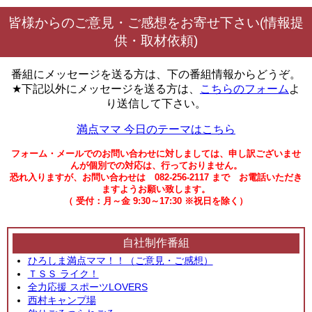
皆様からのご意見・ご感想をお寄せ下さい(情報提
供・取材依頼)
番組にメッセージを送る方は、下の番組情報からどうぞ。
★下記以外にメッセージを送る方は、
こちらのフォーム
よ
り送信して下さい。
満点ママ 今日のテーマはこちら
フォーム・メールでのお問い合わせに対しましては、申し訳ございませ
んが個別での対応は、行っておりません。
恐れ入りますが、お問い合わせは 082-256-2117 まで お電話いただき
ますようお願い致します。
（ 受付：月～金 9:30～17:30 ※祝日を除く）
自社制作番組
ひろしま満点ママ！！（ご意見・ご感想）
ＴＳＳ ライク！
全力応援 スポーツLOVERS
西村キャンプ場