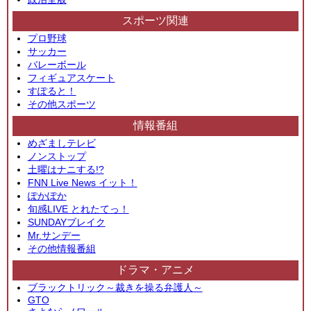
スポーツ関連
プロ野球
サッカー
バレーボール
フィギュアスケート
すぽると！
その他スポーツ
情報番組
めざましテレビ
ノンストップ
土曜はナニする!?
FNN Live News イット！
ぽかぽか
旬感LIVE とれたてっ！
SUNDAYブレイク
Mr.サンデー
その他情報番組
ドラマ・アニメ
ブラックトリック～裁きを操る弁護人～
GTO