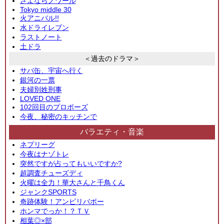
さよならノワール
Tokyo middle 30
火アニバル!!
水ドライレブン
ラストノート
土ドラ
＜過去のドラマ＞
サバ缶、宇宙へ行く
銀河の一票
夫婦別姓刑事
LOVED ONE
102回目のプロポーズ
今夜、秘密のキッチンで
バラエティ・音楽
ネプリーグ
今夜はナゾトレ
突然ですが占ってもいいですか?
超調査チューズディ
火曜は全力！華大さんと千鳥くん
ジャンクSPORTS
奇跡体験！アンビリバボー
ホンマでっか！？ＴＶ
相葉◎×部