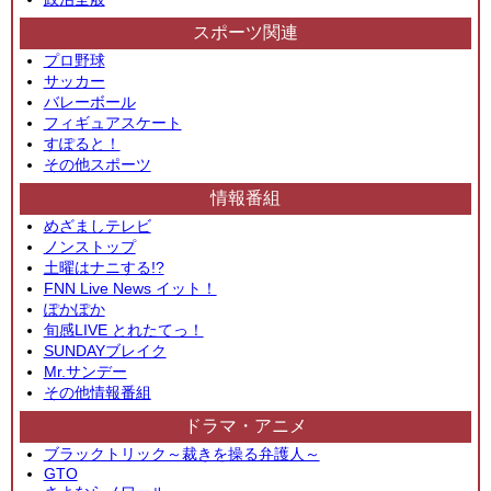
スポーツ関連
プロ野球
サッカー
バレーボール
フィギュアスケート
すぽると！
その他スポーツ
情報番組
めざましテレビ
ノンストップ
土曜はナニする!?
FNN Live News イット！
ぽかぽか
旬感LIVE とれたてっ！
SUNDAYブレイク
Mr.サンデー
その他情報番組
ドラマ・アニメ
ブラックトリック～裁きを操る弁護人～
GTO