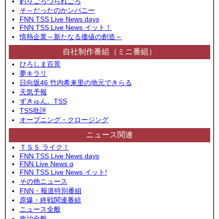
釣りごろつられごろ
そ～だったのかンパニー
FNN TSS Live News days
FNN TSS Live News イット！
情熱企業～新たなる価値の創造～
自社制作番組（ミニ番組）
ひろしま百景
夢キラリ
日向坂46 竹内希来里の地元できらる
天気予報
ずきゅん。TSS
TSS批評
オープニング・クロージング
ニュース関連
ＴＳＳ ライク！
FNN TSS Live News days
FNN Live News α
FNN TSS Live News イット!
その他ニュース
FNN・報道特別番組
原爆・終戦関連番組
ニュース全般
政治全般