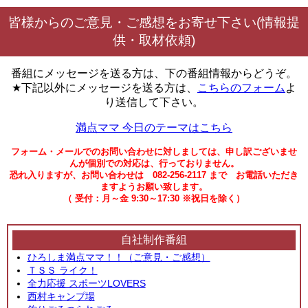
皆様からのご意見・ご感想をお寄せ下さい(情報提
供・取材依頼)
番組にメッセージを送る方は、下の番組情報からどうぞ。
★下記以外にメッセージを送る方は、
こちらのフォーム
よ
り送信して下さい。
満点ママ 今日のテーマはこちら
フォーム・メールでのお問い合わせに対しましては、申し訳ございませ
んが個別での対応は、行っておりません。
恐れ入りますが、お問い合わせは 082-256-2117 まで お電話いただき
ますようお願い致します。
（ 受付：月～金 9:30～17:30 ※祝日を除く）
自社制作番組
ひろしま満点ママ！！（ご意見・ご感想）
ＴＳＳ ライク！
全力応援 スポーツLOVERS
西村キャンプ場