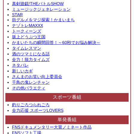
真剣遊戯!THEバトルSHOW
ミュージックジェネレーション
STAR
街グルメをマジ探索！かまいまち
ナゾトレMAXXX
トークィーンズ
坂上どうぶつ王国
かまいたちの瞬間回答！～60秒でお悩み解決～
タイムレスマン
酒のツマミになる話
全力！脱力タイムズ
ネタパレ
新しいカギ
さんまのお笑い向上委員会
千鳥の鬼レンチャン
その他バラエティ
スポーツ番組
釣りごろつられごろ
全力応援 スポーツLOVERS
単発番組
FNSドキュメンタリー大賞ノミネート作品
FNSソフト工場