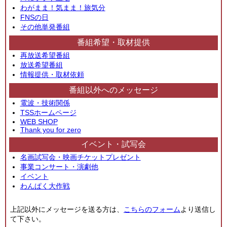
わがまま！気まま！旅気分
FNSの日
その他単発番組
番組希望・取材提供
再放送希望番組
放送希望番組
情報提供・取材依頼
番組以外へのメッセージ
電波・技術関係
TSSホームページ
WEB SHOP
Thank you for zero
イベント・試写会
名画試写会・映画チケットプレゼント
事業コンサート・演劇他
イベント
わんぱく大作戦
上記以外にメッセージを送る方は、
こちらのフォーム
より送信し
て下さい。