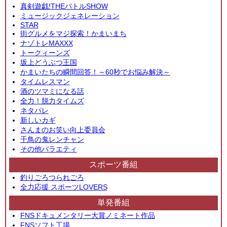
真剣遊戯!THEバトルSHOW
ミュージックジェネレーション
STAR
街グルメをマジ探索！かまいまち
ナゾトレMAXXX
トークィーンズ
坂上どうぶつ王国
かまいたちの瞬間回答！～60秒でお悩み解決～
タイムレスマン
酒のツマミになる話
全力！脱力タイムズ
ネタパレ
新しいカギ
さんまのお笑い向上委員会
千鳥の鬼レンチャン
その他バラエティ
スポーツ番組
釣りごろつられごろ
全力応援 スポーツLOVERS
単発番組
FNSドキュメンタリー大賞ノミネート作品
FNSソフト工場