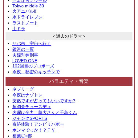
さよならノワール
Tokyo middle 30
火アニバル!!
水ドライレブン
ラストノート
土ドラ
＜過去のドラマ＞
サバ缶、宇宙へ行く
銀河の一票
夫婦別姓刑事
LOVED ONE
102回目のプロポーズ
今夜、秘密のキッチンで
バラエティ・音楽
ネプリーグ
今夜はナゾトレ
突然ですが占ってもいいですか?
超調査チューズディ
火曜は全力！華大さんと千鳥くん
ジャンクSPORTS
奇跡体験！アンビリバボー
ホンマでっか！？ＴＶ
相葉◎×部