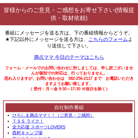
皆様からのご意見・ご感想をお寄せ下さい(情報提
供・取材依頼)
番組にメッセージを送る方は、下の番組情報からどうぞ。
★下記以外にメッセージを送る方は、
こちらのフォーム
よ
り送信して下さい。
満点ママ 今日のテーマはこちら
フォーム・メールでのお問い合わせに対しましては、申し訳ございませ
んが個別での対応は、行っておりません。
恐れ入りますが、お問い合わせは 082-256-2117 まで お電話いただき
ますようお願い致します。
（ 受付：月～金 9:30～17:30 ※祝日を除く）
自社制作番組
ひろしま満点ママ！！（ご意見・ご感想）
ＴＳＳ ライク！
全力応援 スポーツLOVERS
西村キャンプ場