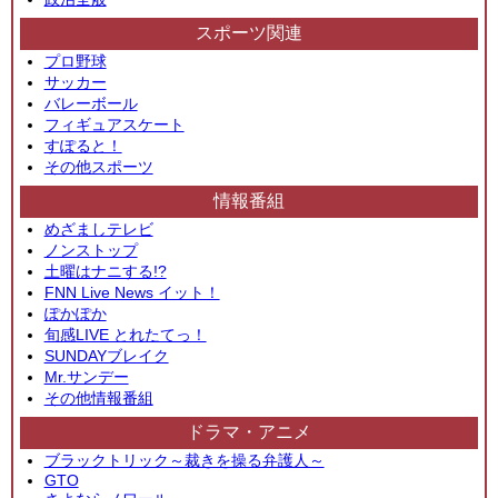
スポーツ関連
プロ野球
サッカー
バレーボール
フィギュアスケート
すぽると！
その他スポーツ
情報番組
めざましテレビ
ノンストップ
土曜はナニする!?
FNN Live News イット！
ぽかぽか
旬感LIVE とれたてっ！
SUNDAYブレイク
Mr.サンデー
その他情報番組
ドラマ・アニメ
ブラックトリック～裁きを操る弁護人～
GTO