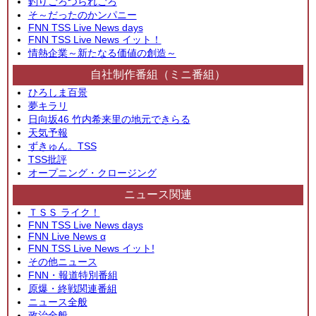
釣りごろつられごろ
そ～だったのかンパニー
FNN TSS Live News days
FNN TSS Live News イット！
情熱企業～新たなる価値の創造～
自社制作番組（ミニ番組）
ひろしま百景
夢キラリ
日向坂46 竹内希来里の地元できらる
天気予報
ずきゅん。TSS
TSS批評
オープニング・クロージング
ニュース関連
ＴＳＳ ライク！
FNN TSS Live News days
FNN Live News α
FNN TSS Live News イット!
その他ニュース
FNN・報道特別番組
原爆・終戦関連番組
ニュース全般
政治全般