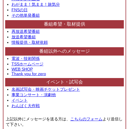
わがまま！気まま！旅気分
FNSの日
その他単発番組
番組希望・取材提供
再放送希望番組
放送希望番組
情報提供・取材依頼
番組以外へのメッセージ
電波・技術関係
TSSホームページ
WEB SHOP
Thank you for zero
イベント・試写会
名画試写会・映画チケットプレゼント
事業コンサート・演劇他
イベント
わんぱく大作戦
上記以外にメッセージを送る方は、
こちらのフォーム
より送信し
て下さい。