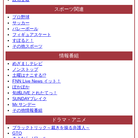
スポーツ関連
プロ野球
サッカー
バレーボール
フィギュアスケート
すぽると！
その他スポーツ
情報番組
めざましテレビ
ノンストップ
土曜はナニする!?
FNN Live News イット！
ぽかぽか
旬感LIVE とれたてっ！
SUNDAYブレイク
Mr.サンデー
その他情報番組
ドラマ・アニメ
ブラックトリック～裁きを操る弁護人～
GTO