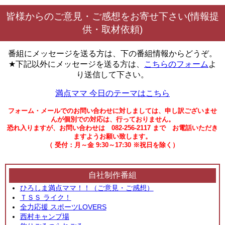
皆様からのご意見・ご感想をお寄せ下さい(情報提
供・取材依頼)
番組にメッセージを送る方は、下の番組情報からどうぞ。
★下記以外にメッセージを送る方は、
こちらのフォーム
よ
り送信して下さい。
満点ママ 今日のテーマはこちら
フォーム・メールでのお問い合わせに対しましては、申し訳ございませ
んが個別での対応は、行っておりません。
恐れ入りますが、お問い合わせは 082-256-2117 まで お電話いただき
ますようお願い致します。
（ 受付：月～金 9:30～17:30 ※祝日を除く）
自社制作番組
ひろしま満点ママ！！（ご意見・ご感想）
ＴＳＳ ライク！
全力応援 スポーツLOVERS
西村キャンプ場