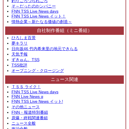
釣りごろつられごろ
そ～だったのかンパニー
FNN TSS Live News days
FNN TSS Live News イット！
情熱企業～新たなる価値の創造～
自社制作番組（ミニ番組）
ひろしま百景
夢キラリ
日向坂46 竹内希来里の地元できらる
天気予報
ずきゅん。TSS
TSS批評
オープニング・クロージング
ニュース関連
ＴＳＳ ライク！
FNN TSS Live News days
FNN Live News α
FNN TSS Live News イット!
その他ニュース
FNN・報道特別番組
原爆・終戦関連番組
ニュース全般
政治全般