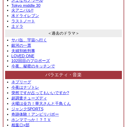
さよならノワール
Tokyo middle 30
火アニバル!!
水ドライレブン
ラストノート
土ドラ
＜過去のドラマ＞
サバ缶、宇宙へ行く
銀河の一票
夫婦別姓刑事
LOVED ONE
102回目のプロポーズ
今夜、秘密のキッチンで
バラエティ・音楽
ネプリーグ
今夜はナゾトレ
突然ですが占ってもいいですか?
超調査チューズディ
火曜は全力！華大さんと千鳥くん
ジャンクSPORTS
奇跡体験！アンビリバボー
ホンマでっか！？ＴＶ
相葉◎×部