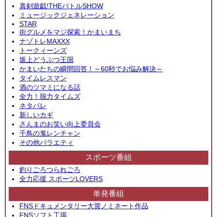
真剣遊戯!THEバトルSHOW
ミュージックジェネレーション
STAR
街グルメをマジ探索！かまいまち
ナゾトレMAXXX
トークィーンズ
坂上どうぶつ王国
かまいたちの瞬間回答！～60秒でお悩み解決～
タイムレスマン
酒のツマミになる話
全力！脱力タイムズ
ネタパレ
新しいカギ
さんまのお笑い向上委員会
千鳥の鬼レンチャン
その他バラエティ
スポーツ番組
釣りごろつられごろ
全力応援 スポーツLOVERS
単発番組
FNSドキュメンタリー大賞ノミネート作品
FNSソフト工場