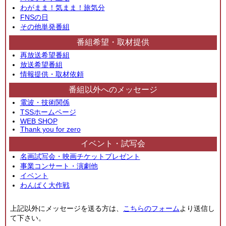
わがまま！気まま！旅気分
FNSの日
その他単発番組
番組希望・取材提供
再放送希望番組
放送希望番組
情報提供・取材依頼
番組以外へのメッセージ
電波・技術関係
TSSホームページ
WEB SHOP
Thank you for zero
イベント・試写会
名画試写会・映画チケットプレゼント
事業コンサート・演劇他
イベント
わんぱく大作戦
上記以外にメッセージを送る方は、
こちらのフォーム
より送信し
て下さい。