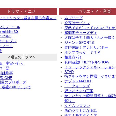
ドラマ・アニメ
バラエティ・音楽
ックトリック～裁きを操る弁護人～
ネプリーグ
今夜はナゾトレ
ならノワール
突然ですが占ってもいいですか
o middle 30
超調査チューズディ
バル!!
火曜は全力！華大さんと千鳥く
ライレブン
ジャンクSPORTS
トノート
奇跡体験！アンビリバボー
ラ
ホンマでっか！？ＴＶ
＜過去のドラマ＞
相葉◎×部
真剣遊戯!THEバトルSHOW
缶、宇宙へ行く
ミュージックジェネレーション
の一票
STAR
別姓刑事
街グルメをマジ探索！かまいま
ED ONE
ナゾトレMAXXX
2回目のプロポーズ
トークィーンズ
、秘密のキッチンで
坂上どうぶつ王国
かまいたちの瞬間回答！～60
解決～
タイムレスマン
酒のツマミになる話
全力！脱力タイムズ