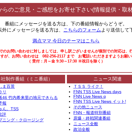
からのご意見・ご感想をお寄せ下さい(情報提供・取材
番組にメッセージを送る方は、下の番組情報からどうぞ。
以外にメッセージを送る方は、
こちらのフォーム
より送信して
満点ママ 今日のテーマはこちら
でのお問い合わせに対しましては、申し訳ございませんが個別での対応は、
すが、お問い合わせは 082-256-2117 まで お電話いただきますようお願
（ 受付：月～金 9:30～17:30 ※祝日を除く）
自社制作番組（ミニ番組）
ニュース関連
しま百景
ＴＳＳ ライク！
FNN TSS Live News days
ラリ
FNN Live News α
坂46 竹内希来里の地元できらる
FNN TSS Live News イット!
予報
その他ニュース
ゅん。TSS
FNN・報道特別番組
批評
原爆・終戦関連番組
プニング・クロージング
ニュース全般
政治全般