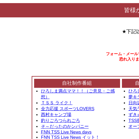
皆様
★下記
フォーム・メール
恐れ入りま
自社制作番組
ひろしま満点ママ！！（ご意見・ご感
ひろ
想）
夢キ
ＴＳＳ ライク！
日向
全力応援 スポーツLOVERS
天気
西村キャンプ場
ずき
釣りごろつられごろ
TSS
そ～だったのかンパニー
オー
FNN TSS Live News days
FNN TSS Live News イット！