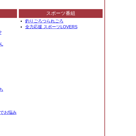
スポーツ番組
釣りごろつられごろ
全力応援 スポーツLOVERS
?
ん
ち
秒でお悩み