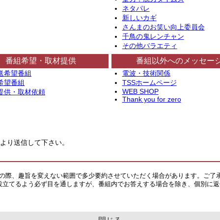
ネタパレ
新しいカギ
さんまのお笑い向上委員会
千鳥の鬼レンチャン
その他バラエティ
番組希望・取材提供
番組以外へのメッセー
送希望番組
電波・技術関係
希望番組
TSSホームページ
WEB SHOP
提供・取材依頼
Thank you for zero
より送信して下さい。
その際、趣旨を変えない範囲で多少要約させていただく場合があります。ご了
役立てるよう必ず目を通しますが、番組内でお答えする場合を除き、個別に返