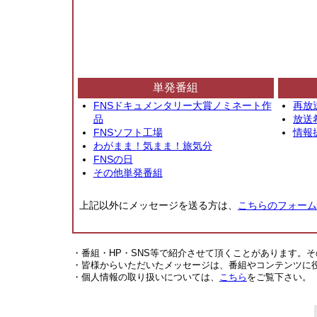
単発番組
FNSドキュメンタリー大賞ノミネート作
再放
品
放送
FNSソフト工場
情報
わがまま！気まま！旅気分
FNSの日
その他単発番組
上記以外にメッセージを送る方は、
こちらのフォーム
・番組・HP・SNS等で紹介させて頂くことがあります。
・皆様からいただいたメッセージは、番組やコンテンツに
・個人情報の取り扱いについては、
こちら
をご覧下さい。