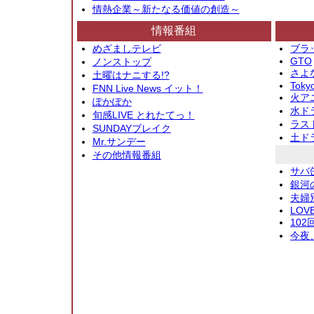
情熱企業～新たなる価値の創造～
情報番組
めざましテレビ
ブラ
GTO
ノンストップ
さよ
土曜はナニする!?
Toky
FNN Live News イット！
火アニ
ぽかぽか
水ド
旬感LIVE とれたてっ！
ラス
SUNDAYブレイク
土ド
Mr.サンデー
その他情報番組
サバ
銀河
夫婦
LOV
10
今夜