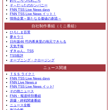
釣りごろつられごろ
そ～だったのかンパニー
FNN TSS Live News days
FNN TSS Live News イット！
情熱企業～新たなる価値の創造～
自社制作番組（ミニ番組）
ひろしま百景
夢キラリ
日向坂46 竹内希来里の地元できらる
天気予報
ずきゅん。TSS
TSS批評
オープニング・クロージング
ニュース関連
ＴＳＳ ライク！
FNN TSS Live News days
FNN Live News α
FNN TSS Live News イット!
その他ニュース
FNN・報道特別番組
原爆・終戦関連番組
ニュース全般
政治全般