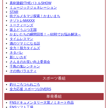
真剣遊戯!THEバトルSHOW
ミュージックジェネレーション
STAR
街グルメをマジ探索！かまいまち
ナゾトレMAXXX
トークィーンズ
坂上どうぶつ王国
かまいたちの瞬間回答！～60秒でお悩み解決～
タイムレスマン
酒のツマミになる話
全力！脱力タイムズ
ネタパレ
新しいカギ
さんまのお笑い向上委員会
千鳥の鬼レンチャン
その他バラエティ
スポーツ番組
釣りごろつられごろ
全力応援 スポーツLOVERS
単発番組
FNSドキュメンタリー大賞ノミネート作品
FNSソフト工場