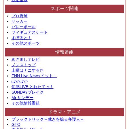
スポーツ関連
プロ野球
サッカー
バレーボール
フィギュアスケート
すぽると！
その他スポーツ
情報番組
めざましテレビ
ノンストップ
土曜はナニする!?
FNN Live News イット！
ぽかぽか
旬感LIVE とれたてっ！
SUNDAYブレイク
Mr.サンデー
その他情報番組
ドラマ・アニメ
ブラックトリック～裁きを操る弁護人～
GTO