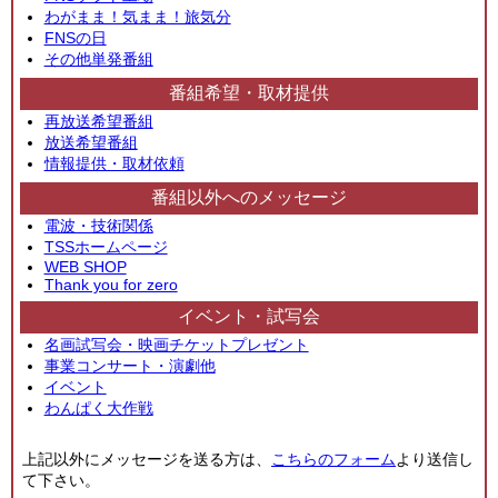
わがまま！気まま！旅気分
FNSの日
その他単発番組
番組希望・取材提供
再放送希望番組
放送希望番組
情報提供・取材依頼
番組以外へのメッセージ
電波・技術関係
TSSホームページ
WEB SHOP
Thank you for zero
イベント・試写会
名画試写会・映画チケットプレゼント
事業コンサート・演劇他
イベント
わんぱく大作戦
上記以外にメッセージを送る方は、
こちらのフォーム
より送信し
て下さい。