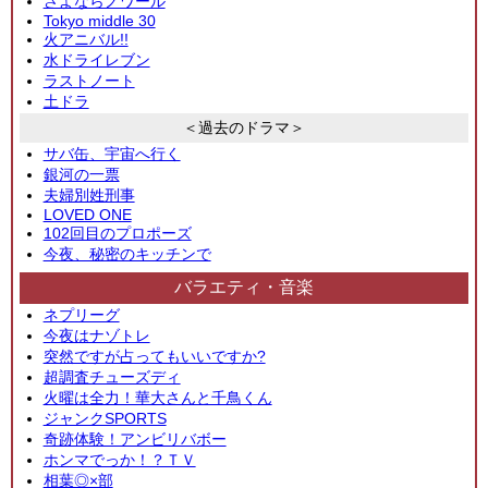
さよならノワール
Tokyo middle 30
火アニバル!!
水ドライレブン
ラストノート
土ドラ
＜過去のドラマ＞
サバ缶、宇宙へ行く
銀河の一票
夫婦別姓刑事
LOVED ONE
102回目のプロポーズ
今夜、秘密のキッチンで
バラエティ・音楽
ネプリーグ
今夜はナゾトレ
突然ですが占ってもいいですか?
超調査チューズディ
火曜は全力！華大さんと千鳥くん
ジャンクSPORTS
奇跡体験！アンビリバボー
ホンマでっか！？ＴＶ
相葉◎×部