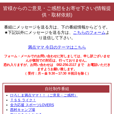
皆様からのご意見・ご感想をお寄せ下さい(情報提
供・取材依頼)
番組にメッセージを送る方は、下の番組情報からどうぞ。
★下記以外にメッセージを送る方は、
こちらのフォーム
よ
り送信して下さい。
満点ママ 今日のテーマはこちら
フォーム・メールでのお問い合わせに対しましては、申し訳ございませ
んが個別での対応は、行っておりません。
恐れ入りますが、お問い合わせは 082-256-2117 まで お電話いただき
ますようお願い致します。
（ 受付：月～金 9:30～17:30 ※祝日を除く）
自社制作番組
ひろしま満点ママ！！（ご意見・ご感想）
ＴＳＳ ライク！
全力応援 スポーツLOVERS
西村キャンプ場