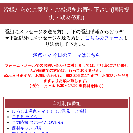
皆様からのご意見・ご感想をお寄せ下さい(情報提
供・取材依頼)
番組にメッセージを送る方は、下の番組情報からどうぞ。
★下記以外にメッセージを送る方は、
こちらのフォーム
よ
り送信して下さい。
満点ママ 今日のテーマはこちら
フォーム・メールでのお問い合わせに対しましては、申し訳ございませ
んが個別での対応は、行っておりません。
恐れ入りますが、お問い合わせは 082-256-2117 まで お電話いただき
ますようお願い致します。
（ 受付：月～金 9:30～17:30 ※祝日を除く）
自社制作番組
ひろしま満点ママ！！（ご意見・ご感想）
ＴＳＳ ライク！
全力応援 スポーツLOVERS
西村キャンプ場