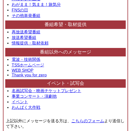
わがまま！気まま！旅気分
FNSの日
その他単発番組
番組希望・取材提供
再放送希望番組
放送希望番組
情報提供・取材依頼
番組以外へのメッセージ
電波・技術関係
TSSホームページ
WEB SHOP
Thank you for zero
イベント・試写会
名画試写会・映画チケットプレゼント
事業コンサート・演劇他
イベント
わんぱく大作戦
上記以外にメッセージを送る方は、
こちらのフォーム
より送信し
て下さい。