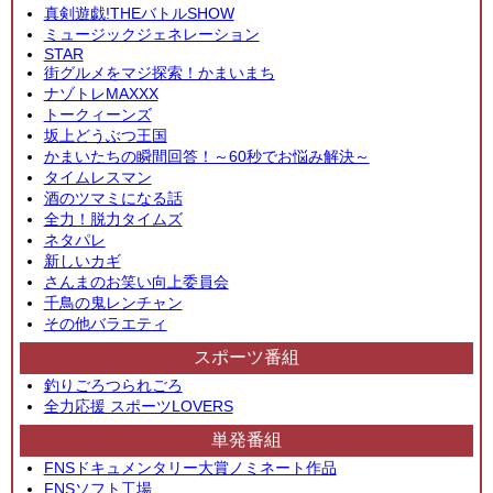
真剣遊戯!THEバトルSHOW
ミュージックジェネレーション
STAR
街グルメをマジ探索！かまいまち
ナゾトレMAXXX
トークィーンズ
坂上どうぶつ王国
かまいたちの瞬間回答！～60秒でお悩み解決～
タイムレスマン
酒のツマミになる話
全力！脱力タイムズ
ネタパレ
新しいカギ
さんまのお笑い向上委員会
千鳥の鬼レンチャン
その他バラエティ
スポーツ番組
釣りごろつられごろ
全力応援 スポーツLOVERS
単発番組
FNSドキュメンタリー大賞ノミネート作品
FNSソフト工場