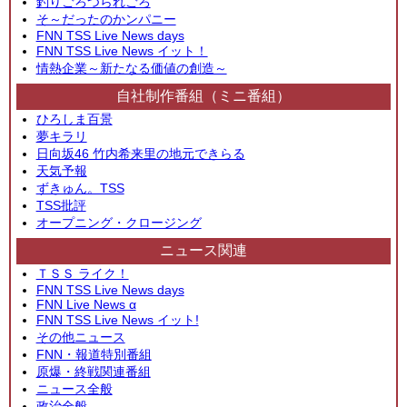
釣りごろつられごろ
そ～だったのかンパニー
FNN TSS Live News days
FNN TSS Live News イット！
情熱企業～新たなる価値の創造～
自社制作番組（ミニ番組）
ひろしま百景
夢キラリ
日向坂46 竹内希来里の地元できらる
天気予報
ずきゅん。TSS
TSS批評
オープニング・クロージング
ニュース関連
ＴＳＳ ライク！
FNN TSS Live News days
FNN Live News α
FNN TSS Live News イット!
その他ニュース
FNN・報道特別番組
原爆・終戦関連番組
ニュース全般
政治全般