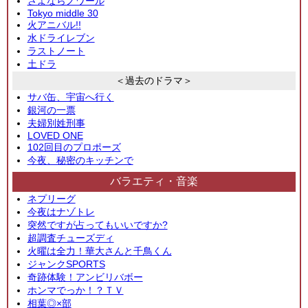
さよならノワール
Tokyo middle 30
火アニバル!!
水ドライレブン
ラストノート
土ドラ
＜過去のドラマ＞
サバ缶、宇宙へ行く
銀河の一票
夫婦別姓刑事
LOVED ONE
102回目のプロポーズ
今夜、秘密のキッチンで
バラエティ・音楽
ネプリーグ
今夜はナゾトレ
突然ですが占ってもいいですか?
超調査チューズディ
火曜は全力！華大さんと千鳥くん
ジャンクSPORTS
奇跡体験！アンビリバボー
ホンマでっか！？ＴＶ
相葉◎×部