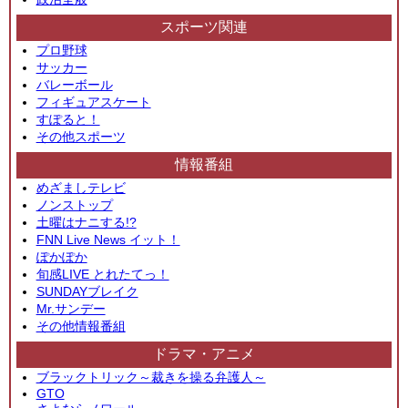
スポーツ関連
プロ野球
サッカー
バレーボール
フィギュアスケート
すぽると！
その他スポーツ
情報番組
めざましテレビ
ノンストップ
土曜はナニする!?
FNN Live News イット！
ぽかぽか
旬感LIVE とれたてっ！
SUNDAYブレイク
Mr.サンデー
その他情報番組
ドラマ・アニメ
ブラックトリック～裁きを操る弁護人～
GTO