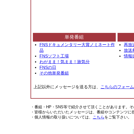
単発番組
FNSドキュメンタリー大賞ノミネート作
再放
品
放送
FNSソフト工場
情報
わがまま！気まま！旅気分
FNSの日
その他単発番組
上記以外にメッセージを送る方は、
こちらのフォーム
・番組・HP・SNS等で紹介させて頂くことがあります。
・皆様からいただいたメッセージは、番組やコンテンツに
・個人情報の取り扱いについては、
こちら
をご覧下さい。