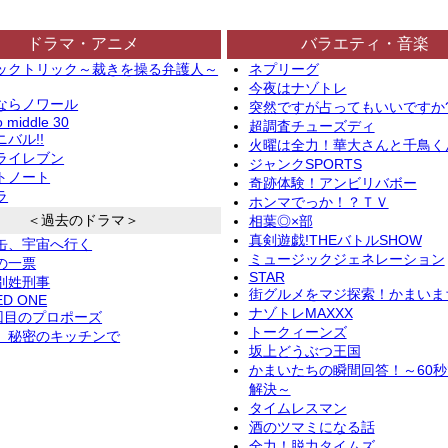
ドラマ・アニメ
バラエティ・音楽
ックトリック～裁きを操る弁護人～
ネプリーグ
今夜はナゾトレ
ならノワール
突然ですが占ってもいいですか
o middle 30
超調査チューズディ
バル!!
火曜は全力！華大さんと千鳥く
ライレブン
ジャンクSPORTS
トノート
奇跡体験！アンビリバボー
ラ
ホンマでっか！？ＴＶ
＜過去のドラマ＞
相葉◎×部
真剣遊戯!THEバトルSHOW
缶、宇宙へ行く
ミュージックジェネレーション
の一票
STAR
別姓刑事
街グルメをマジ探索！かまいま
ED ONE
ナゾトレMAXXX
2回目のプロポーズ
トークィーンズ
、秘密のキッチンで
坂上どうぶつ王国
かまいたちの瞬間回答！～60
解決～
タイムレスマン
酒のツマミになる話
全力！脱力タイムズ