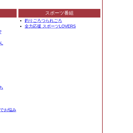
スポーツ番組
釣りごろつられごろ
全力応援 スポーツLOVERS
?
ん
ち
秒でお悩み