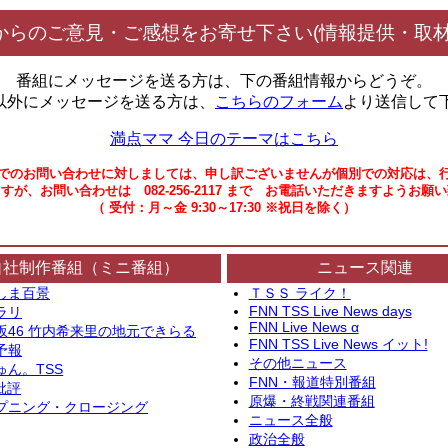
からのご意見・ご感想をお寄せ下さい(情報提供・取材
番組にメッセージを送る方は、下の番組情報からどうぞ。
以外にメッセージを送る方は、
こちらのフォーム
より送信して
満点ママ 今日のテーマはこちら
でのお問い合わせに対しましては、申し訳ございませんが個別での対応は、
すが、お問い合わせは 082-256-2117 まで お電話いただきますようお願
（ 受付：月～金 9:30～17:30 ※祝日を除く）
自社制作番組（ミニ番組）
ニュース関連
しま百景
ＴＳＳ ライク！
FNN TSS Live News days
ラリ
FNN Live News α
坂46 竹内希来里の地元できらる
FNN TSS Live News イット!
予報
その他ニュース
ゅん。TSS
FNN・報道特別番組
批評
原爆・終戦関連番組
プニング・クロージング
ニュース全般
政治全般