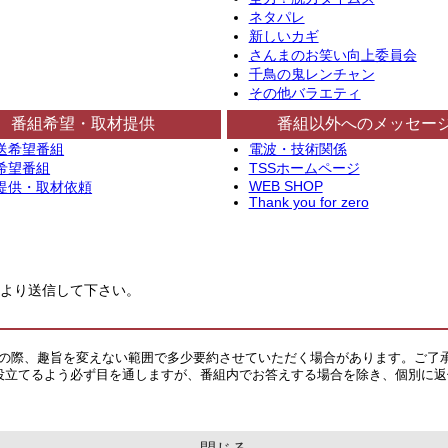
ネタパレ
新しいカギ
さんまのお笑い向上委員会
千鳥の鬼レンチャン
その他バラエティ
番組希望・取材提供
番組以外へのメッセー
送希望番組
電波・技術関係
希望番組
TSSホームページ
WEB SHOP
提供・取材依頼
Thank you for zero
より送信して下さい。
その際、趣旨を変えない範囲で多少要約させていただく場合があります。ご了
役立てるよう必ず目を通しますが、番組内でお答えする場合を除き、個別に返