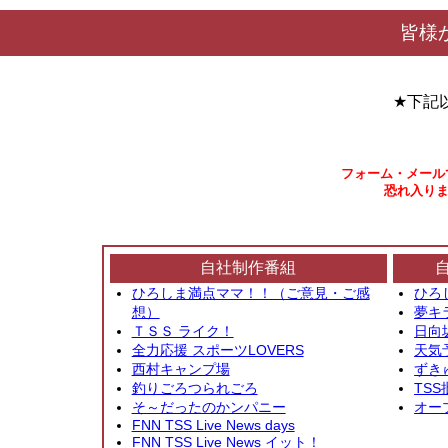
皆様
★下記
フォーム・メール
恐れ入りま
自社制作番組
ひろしま満点ママ！！（ご意見・ご感
ひろ
想）
夢キ
ＴＳＳ ライク！
日向
全力応援 スポーツLOVERS
天気
西村キャンプ場
ずき
釣りごろつられごろ
TSS
そ～だったのかンパニー
オー
FNN TSS Live News days
FNN TSS Live News イット！