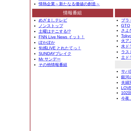
情熱企業～新たなる価値の創造～
情報番組
めざましテレビ
ブラ
GTO
ノンストップ
さよ
土曜はナニする!?
Toky
FNN Live News イット！
火アニ
ぽかぽか
水ド
旬感LIVE とれたてっ！
ラス
SUNDAYブレイク
土ド
Mr.サンデー
その他情報番組
サバ
銀河
夫婦
LOV
10
今夜