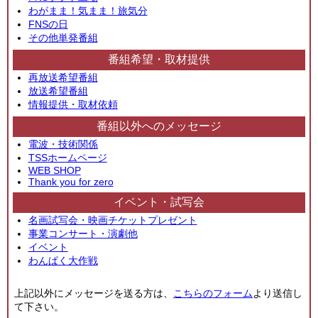
わがまま！気まま！旅気分
FNSの日
その他単発番組
番組希望・取材提供
再放送希望番組
放送希望番組
情報提供・取材依頼
番組以外へのメッセージ
電波・技術関係
TSSホームページ
WEB SHOP
Thank you for zero
イベント・試写会
名画試写会・映画チケットプレゼント
事業コンサート・演劇他
イベント
わんぱく大作戦
上記以外にメッセージを送る方は、
こちらのフォーム
より送信し
て下さい。