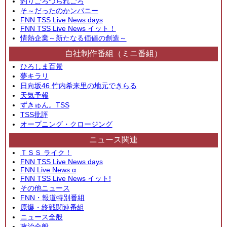
釣りごろつられごろ
そ～だったのかンパニー
FNN TSS Live News days
FNN TSS Live News イット！
情熱企業～新たなる価値の創造～
自社制作番組（ミニ番組）
ひろしま百景
夢キラリ
日向坂46 竹内希来里の地元できらる
天気予報
ずきゅん。TSS
TSS批評
オープニング・クロージング
ニュース関連
ＴＳＳ ライク！
FNN TSS Live News days
FNN Live News α
FNN TSS Live News イット!
その他ニュース
FNN・報道特別番組
原爆・終戦関連番組
ニュース全般
政治全般