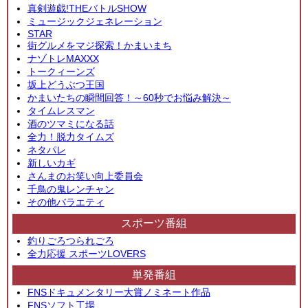
真剣遊戯!THEバトルSHOW
ミュージックジェネレーション
STAR
街グルメをマジ探索！かまいまち
ナゾトレMAXXX
トークィーンズ
坂上どうぶつ王国
かまいたちの瞬間回答！～60秒でお悩み解決～
タイムレスマン
酒のツマミになる話
全力！脱力タイムズ
ネタパレ
新しいカギ
さんまのお笑い向上委員会
千鳥の鬼レンチャン
その他バラエティ
スポーツ番組
釣りごろつられごろ
全力応援 スポーツLOVERS
単発番組
FNSドキュメンタリー大賞ノミネート作品
FNSソフト工場