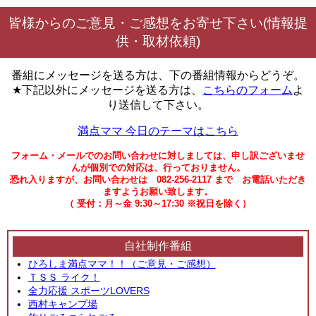
皆様からのご意見・ご感想をお寄せ下さい(情報提
供・取材依頼)
番組にメッセージを送る方は、下の番組情報からどうぞ。
★下記以外にメッセージを送る方は、
こちらのフォーム
よ
り送信して下さい。
満点ママ 今日のテーマはこちら
フォーム・メールでのお問い合わせに対しましては、申し訳ございませ
んが個別での対応は、行っておりません。
恐れ入りますが、お問い合わせは 082-256-2117 まで お電話いただき
ますようお願い致します。
（ 受付：月～金 9:30～17:30 ※祝日を除く）
自社制作番組
ひろしま満点ママ！！（ご意見・ご感想）
ＴＳＳ ライク！
全力応援 スポーツLOVERS
西村キャンプ場