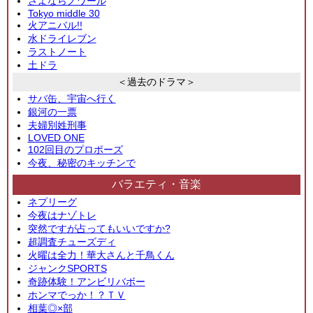
さよならノワール
Tokyo middle 30
火アニバル!!
水ドライレブン
ラストノート
土ドラ
＜過去のドラマ＞
サバ缶、宇宙へ行く
銀河の一票
夫婦別姓刑事
LOVED ONE
102回目のプロポーズ
今夜、秘密のキッチンで
バラエティ・音楽
ネプリーグ
今夜はナゾトレ
突然ですが占ってもいいですか?
超調査チューズディ
火曜は全力！華大さんと千鳥くん
ジャンクSPORTS
奇跡体験！アンビリバボー
ホンマでっか！？ＴＶ
相葉◎×部