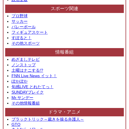
スポーツ関連
プロ野球
サッカー
バレーボール
フィギュアスケート
すぽると！
その他スポーツ
情報番組
めざましテレビ
ノンストップ
土曜はナニする!?
FNN Live News イット！
ぽかぽか
旬感LIVE とれたてっ！
SUNDAYブレイク
Mr.サンデー
その他情報番組
ドラマ・アニメ
ブラックトリック～裁きを操る弁護人～
GTO