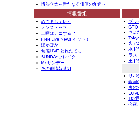
情熱企業～新たなる価値の創造～
情報番組
めざましテレビ
ブラ
GTO
ノンストップ
さよ
土曜はナニする!?
Toky
FNN Live News イット！
火アニ
ぽかぽか
水ド
旬感LIVE とれたてっ！
ラス
SUNDAYブレイク
土ド
Mr.サンデー
その他情報番組
サバ
銀河
夫婦
LOV
10
今夜