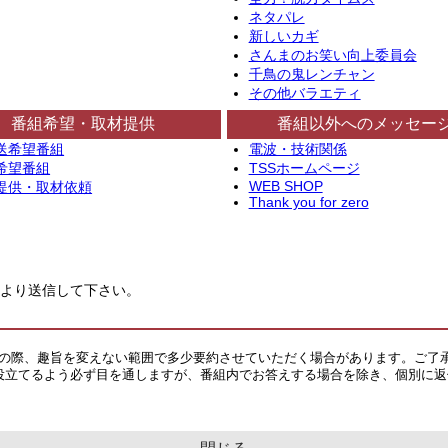
ネタパレ
新しいカギ
さんまのお笑い向上委員会
千鳥の鬼レンチャン
その他バラエティ
番組希望・取材提供
番組以外へのメッセー
送希望番組
電波・技術関係
希望番組
TSSホームページ
WEB SHOP
提供・取材依頼
Thank you for zero
より送信して下さい。
その際、趣旨を変えない範囲で多少要約させていただく場合があります。ご了
役立てるよう必ず目を通しますが、番組内でお答えする場合を除き、個別に返