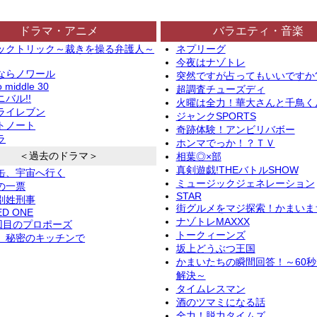
ドラマ・アニメ
バラエティ・音楽
ックトリック～裁きを操る弁護人～
ネプリーグ
今夜はナゾトレ
ならノワール
突然ですが占ってもいいですか
o middle 30
超調査チューズディ
バル!!
火曜は全力！華大さんと千鳥く
ライレブン
ジャンクSPORTS
トノート
奇跡体験！アンビリバボー
ラ
ホンマでっか！？ＴＶ
＜過去のドラマ＞
相葉◎×部
真剣遊戯!THEバトルSHOW
缶、宇宙へ行く
ミュージックジェネレーション
の一票
STAR
別姓刑事
街グルメをマジ探索！かまいま
ED ONE
ナゾトレMAXXX
2回目のプロポーズ
トークィーンズ
、秘密のキッチンで
坂上どうぶつ王国
かまいたちの瞬間回答！～60
解決～
タイムレスマン
酒のツマミになる話
全力！脱力タイムズ