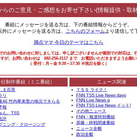
からのご意見・ご感想をお寄せ下さい(情報提供・取材
番組にメッセージを送る方は、下の番組情報からどうぞ。
以外にメッセージを送る方は、
こちらのフォーム
より送信して
満点ママ 今日のテーマはこちら
でのお問い合わせに対しましては、申し訳ございませんが個別での対応は、
すが、お問い合わせは 082-256-2117 まで お電話いただきますようお願
（ 受付：月～金 9:30～17:30 ※祝日を除く）
自社制作番組（ミニ番組）
ニュース関連
しま百景
ＴＳＳ ライク！
FNN TSS Live News days
ラリ
FNN Live News α
坂46 竹内希来里の地元できらる
FNN TSS Live News イット!
予報
その他ニュース
ゅん。TSS
FNN・報道特別番組
批評
原爆・終戦関連番組
プニング・クロージング
ニュース全般
政治全般