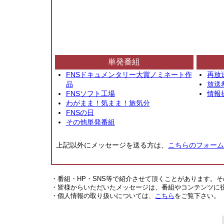
単発番組
FNSドキュメンタリー大賞ノミネート作
再放
品
放送
FNSソフト工場
情報
わがまま！気まま！旅気分
FNSの日
その他単発番組
上記以外にメッセージを送る方は、
こちらのフォーム
・番組・HP・SNS等で紹介させて頂くことがあります。
・皆様からいただいたメッセージは、番組やコンテンツに
・個人情報の取り扱いについては、
こちら
をご覧下さい。