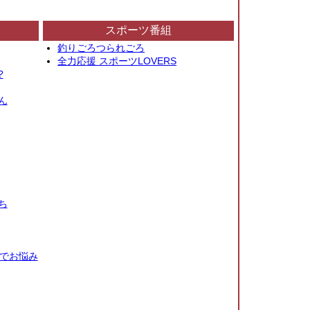
スポーツ番組
釣りごろつられごろ
全力応援 スポーツLOVERS
?
ん
ち
秒でお悩み