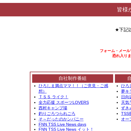
皆様
★下記
フォーム・メール
恐れ入りま
自社制作番組
ひろしま満点ママ！！（ご意見・ご感
ひろ
想）
夢キ
ＴＳＳ ライク！
日向
全力応援 スポーツLOVERS
天気
西村キャンプ場
ずき
釣りごろつられごろ
TSS
そ～だったのかンパニー
オー
FNN TSS Live News days
FNN TSS Live News イット！