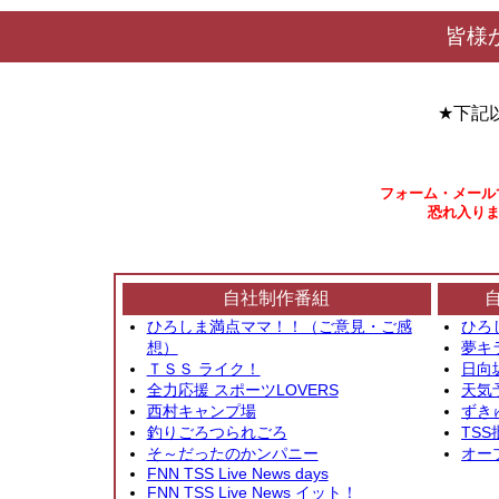
皆様
★下記
フォーム・メール
恐れ入りま
自社制作番組
ひろしま満点ママ！！（ご意見・ご感
ひろ
想）
夢キ
ＴＳＳ ライク！
日向
全力応援 スポーツLOVERS
天気
西村キャンプ場
ずき
釣りごろつられごろ
TSS
そ～だったのかンパニー
オー
FNN TSS Live News days
FNN TSS Live News イット！