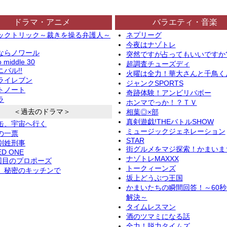
ドラマ・アニメ
バラエティ・音楽
ックトリック～裁きを操る弁護人～
ネプリーグ
今夜はナゾトレ
ならノワール
突然ですが占ってもいいですか
o middle 30
超調査チューズディ
バル!!
火曜は全力！華大さんと千鳥く
ライレブン
ジャンクSPORTS
トノート
奇跡体験！アンビリバボー
ラ
ホンマでっか！？ＴＶ
＜過去のドラマ＞
相葉◎×部
真剣遊戯!THEバトルSHOW
缶、宇宙へ行く
ミュージックジェネレーション
の一票
STAR
別姓刑事
街グルメをマジ探索！かまいま
ED ONE
ナゾトレMAXXX
2回目のプロポーズ
トークィーンズ
、秘密のキッチンで
坂上どうぶつ王国
かまいたちの瞬間回答！～60
解決～
タイムレスマン
酒のツマミになる話
全力！脱力タイムズ