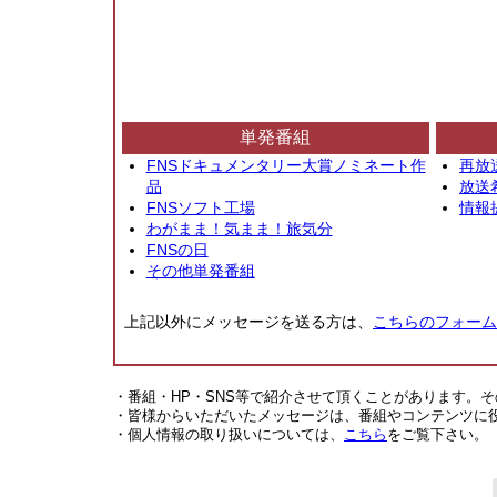
単発番組
FNSドキュメンタリー大賞ノミネート作
再放
品
放送
FNSソフト工場
情報
わがまま！気まま！旅気分
FNSの日
その他単発番組
上記以外にメッセージを送る方は、
こちらのフォーム
・番組・HP・SNS等で紹介させて頂くことがあります。
・皆様からいただいたメッセージは、番組やコンテンツに
・個人情報の取り扱いについては、
こちら
をご覧下さい。