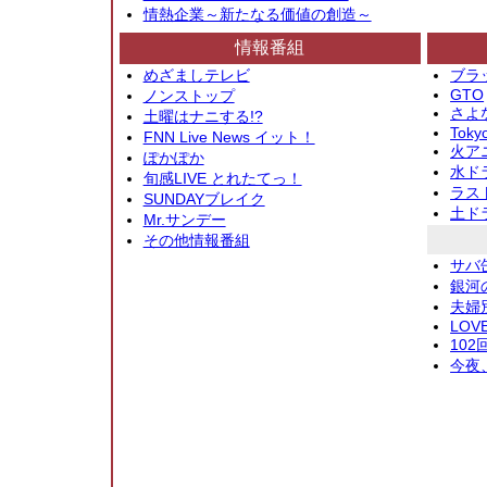
情熱企業～新たなる価値の創造～
情報番組
めざましテレビ
ブラ
GTO
ノンストップ
さよ
土曜はナニする!?
Toky
FNN Live News イット！
火アニ
ぽかぽか
水ド
旬感LIVE とれたてっ！
ラス
SUNDAYブレイク
土ド
Mr.サンデー
その他情報番組
サバ
銀河
夫婦
LOV
10
今夜