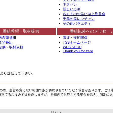
ネタパレ
新しいカギ
さんまのお笑い向上委員会
千鳥の鬼レンチャン
その他バラエティ
番組希望・取材提供
番組以外へのメッセー
送希望番組
電波・技術関係
希望番組
TSSホームページ
WEB SHOP
提供・取材依頼
Thank you for zero
より送信して下さい。
その際、趣旨を変えない範囲で多少要約させていただく場合があります。ご了
役立てるよう必ず目を通しますが、番組内でお答えする場合を除き、個別に返