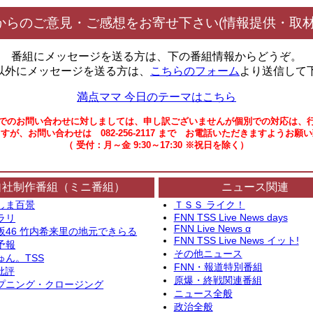
からのご意見・ご感想をお寄せ下さい(情報提供・取材
番組にメッセージを送る方は、下の番組情報からどうぞ。
以外にメッセージを送る方は、
こちらのフォーム
より送信して
満点ママ 今日のテーマはこちら
でのお問い合わせに対しましては、申し訳ございませんが個別での対応は、
すが、お問い合わせは 082-256-2117 まで お電話いただきますようお願
（ 受付：月～金 9:30～17:30 ※祝日を除く）
自社制作番組（ミニ番組）
ニュース関連
しま百景
ＴＳＳ ライク！
FNN TSS Live News days
ラリ
FNN Live News α
坂46 竹内希来里の地元できらる
FNN TSS Live News イット!
予報
その他ニュース
ゅん。TSS
FNN・報道特別番組
批評
原爆・終戦関連番組
プニング・クロージング
ニュース全般
政治全般