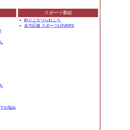
スポーツ番組
釣りごろつられごろ
全力応援 スポーツLOVERS
?
ん
ち
秒でお悩み