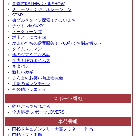
真剣遊戯!THEバトルSHOW
ミュージックジェネレーション
STAR
街グルメをマジ探索！かまいまち
ナゾトレMAXXX
トークィーンズ
坂上どうぶつ王国
かまいたちの瞬間回答！～60秒でお悩み解決～
タイムレスマン
酒のツマミになる話
全力！脱力タイムズ
ネタパレ
新しいカギ
さんまのお笑い向上委員会
千鳥の鬼レンチャン
その他バラエティ
スポーツ番組
釣りごろつられごろ
全力応援 スポーツLOVERS
単発番組
FNSドキュメンタリー大賞ノミネート作品
FNSソフト工場