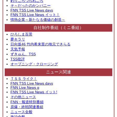
釣りごろつられごろ
そ～だったのかンパニー
FNN TSS Live News days
FNN TSS Live News イット！
情熱企業～新たなる価値の創造～
自社制作番組（ミニ番組）
ひろしま百景
夢キラリ
日向坂46 竹内希来里の地元できらる
天気予報
ずきゅん。TSS
TSS批評
オープニング・クロージング
ニュース関連
ＴＳＳ ライク！
FNN TSS Live News days
FNN Live News α
FNN TSS Live News イット!
その他ニュース
FNN・報道特別番組
原爆・終戦関連番組
ニュース全般
政治全般