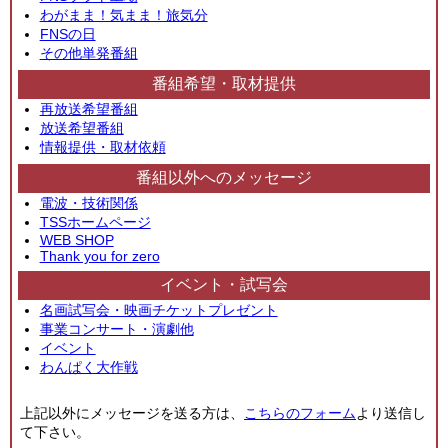
わがまま！気まま！旅気分
FNSの日
その他単発番組
番組希望・取材提供
再放送希望番組
放送希望番組
情報提供・取材依頼
番組以外へのメッセージ
電波・技術関係
TSSホームページ
WEB SHOP
Thank you for zero
イベント・試写会
名画試写会・映画チケットプレゼント
事業コンサート・演劇他
イベント
わんぱく大作戦
上記以外にメッセージを送る方は、
こちらのフォーム
より送信し
て下さい。