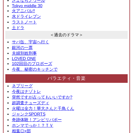
さよならノワール
Tokyo middle 30
火アニバル!!
水ドライレブン
ラストノート
土ドラ
＜過去のドラマ＞
サバ缶、宇宙へ行く
銀河の一票
夫婦別姓刑事
LOVED ONE
102回目のプロポーズ
今夜、秘密のキッチンで
バラエティ・音楽
ネプリーグ
今夜はナゾトレ
突然ですが占ってもいいですか?
超調査チューズディ
火曜は全力！華大さんと千鳥くん
ジャンクSPORTS
奇跡体験！アンビリバボー
ホンマでっか！？ＴＶ
相葉◎×部