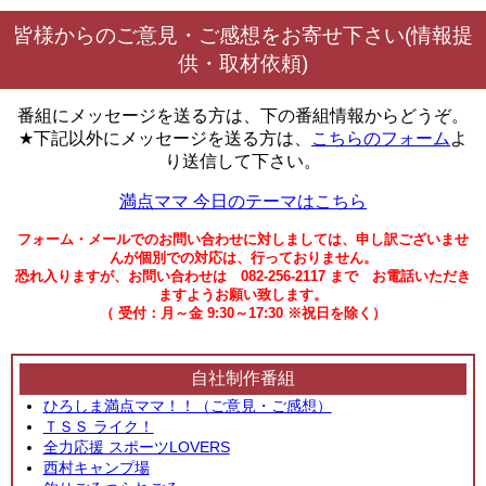
皆様からのご意見・ご感想をお寄せ下さい(情報提
供・取材依頼)
番組にメッセージを送る方は、下の番組情報からどうぞ。
★下記以外にメッセージを送る方は、
こちらのフォーム
よ
り送信して下さい。
満点ママ 今日のテーマはこちら
フォーム・メールでのお問い合わせに対しましては、申し訳ございませ
んが個別での対応は、行っておりません。
恐れ入りますが、お問い合わせは 082-256-2117 まで お電話いただき
ますようお願い致します。
（ 受付：月～金 9:30～17:30 ※祝日を除く）
自社制作番組
ひろしま満点ママ！！（ご意見・ご感想）
ＴＳＳ ライク！
全力応援 スポーツLOVERS
西村キャンプ場