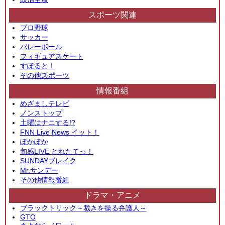
スポーツ関連
プロ野球
サッカー
バレーボール
フィギュアスケート
すぽると！
その他スポーツ
情報番組
めざましテレビ
ノンストップ
土曜はナニする!?
FNN Live News イット！
ぽかぽか
旬感LIVE とれたてっ！
SUNDAYブレイク
Mr.サンデー
その他情報番組
ドラマ・アニメ
ブラックトリック～裁きを操る弁護人～
GTO