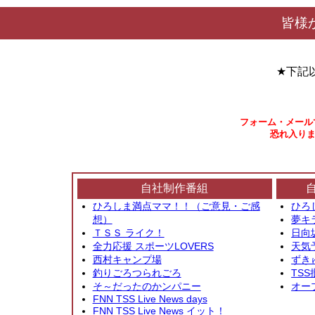
皆様
★下記
フォーム・メール
恐れ入りま
自社制作番組
ひろしま満点ママ！！（ご意見・ご感
ひろ
想）
夢キ
ＴＳＳ ライク！
日向
全力応援 スポーツLOVERS
天気
西村キャンプ場
ずき
釣りごろつられごろ
TSS
そ～だったのかンパニー
オー
FNN TSS Live News days
FNN TSS Live News イット！