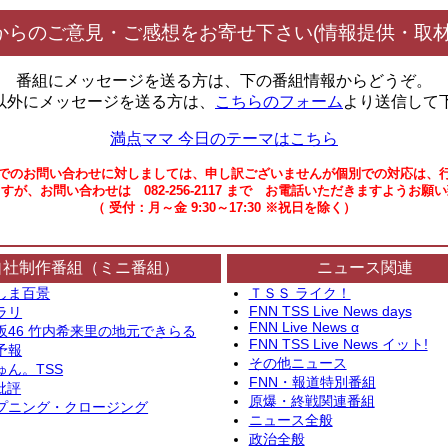
からのご意見・ご感想をお寄せ下さい(情報提供・取材
番組にメッセージを送る方は、下の番組情報からどうぞ。
以外にメッセージを送る方は、
こちらのフォーム
より送信して
満点ママ 今日のテーマはこちら
でのお問い合わせに対しましては、申し訳ございませんが個別での対応は、
すが、お問い合わせは 082-256-2117 まで お電話いただきますようお願
（ 受付：月～金 9:30～17:30 ※祝日を除く）
自社制作番組（ミニ番組）
ニュース関連
しま百景
ＴＳＳ ライク！
FNN TSS Live News days
ラリ
FNN Live News α
坂46 竹内希来里の地元できらる
FNN TSS Live News イット!
予報
その他ニュース
ゅん。TSS
FNN・報道特別番組
批評
原爆・終戦関連番組
プニング・クロージング
ニュース全般
政治全般