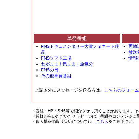
単発番組
FNSドキュメンタリー大賞ノミネート作
再放
品
放送
FNSソフト工場
情報
わがまま！気まま！旅気分
FNSの日
その他単発番組
上記以外にメッセージを送る方は、
こちらのフォーム
・番組・HP・SNS等で紹介させて頂くことがあります。
・皆様からいただいたメッセージは、番組やコンテンツに
・個人情報の取り扱いについては、
こちら
をご覧下さい。