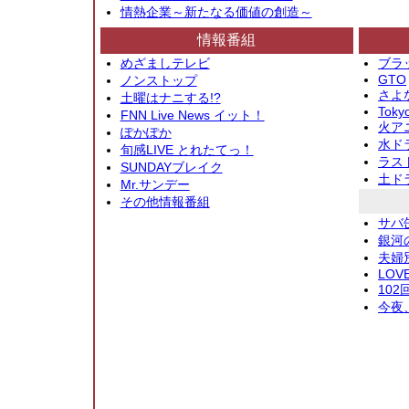
情熱企業～新たなる価値の創造～
情報番組
めざましテレビ
ブラ
GTO
ノンストップ
さよ
土曜はナニする!?
Toky
FNN Live News イット！
火アニ
ぽかぽか
水ド
旬感LIVE とれたてっ！
ラス
SUNDAYブレイク
土ド
Mr.サンデー
その他情報番組
サバ
銀河
夫婦
LOV
10
今夜