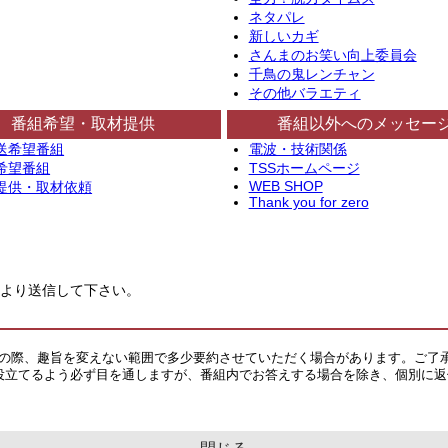
ネタパレ
新しいカギ
さんまのお笑い向上委員会
千鳥の鬼レンチャン
その他バラエティ
番組希望・取材提供
番組以外へのメッセー
送希望番組
電波・技術関係
希望番組
TSSホームページ
WEB SHOP
提供・取材依頼
Thank you for zero
より送信して下さい。
その際、趣旨を変えない範囲で多少要約させていただく場合があります。ご了
役立てるよう必ず目を通しますが、番組内でお答えする場合を除き、個別に返