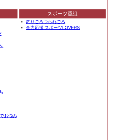
スポーツ番組
釣りごろつられごろ
全力応援 スポーツLOVERS
?
ん
ち
秒でお悩み