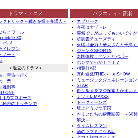
ドラマ・アニメ
バラエティ・音楽
ックトリック～裁きを操る弁護人～
ネプリーグ
今夜はナゾトレ
ならノワール
突然ですが占ってもいいですか
o middle 30
超調査チューズディ
バル!!
火曜は全力！華大さんと千鳥く
ライレブン
ジャンクSPORTS
トノート
奇跡体験！アンビリバボー
ラ
ホンマでっか！？ＴＶ
＜過去のドラマ＞
相葉◎×部
真剣遊戯!THEバトルSHOW
缶、宇宙へ行く
ミュージックジェネレーション
の一票
STAR
別姓刑事
街グルメをマジ探索！かまいま
ED ONE
ナゾトレMAXXX
2回目のプロポーズ
トークィーンズ
、秘密のキッチンで
坂上どうぶつ王国
かまいたちの瞬間回答！～60
解決～
タイムレスマン
酒のツマミになる話
全力！脱力タイムズ