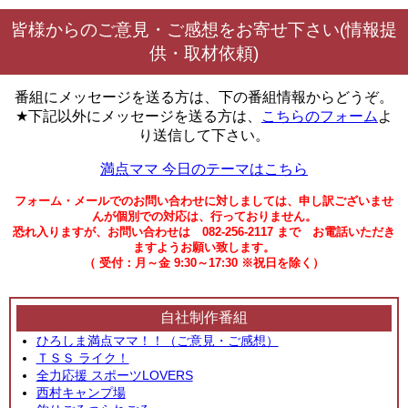
皆様からのご意見・ご感想をお寄せ下さい(情報提
供・取材依頼)
番組にメッセージを送る方は、下の番組情報からどうぞ。
★下記以外にメッセージを送る方は、
こちらのフォーム
よ
り送信して下さい。
満点ママ 今日のテーマはこちら
フォーム・メールでのお問い合わせに対しましては、申し訳ございませ
んが個別での対応は、行っておりません。
恐れ入りますが、お問い合わせは 082-256-2117 まで お電話いただき
ますようお願い致します。
（ 受付：月～金 9:30～17:30 ※祝日を除く）
自社制作番組
ひろしま満点ママ！！（ご意見・ご感想）
ＴＳＳ ライク！
全力応援 スポーツLOVERS
西村キャンプ場