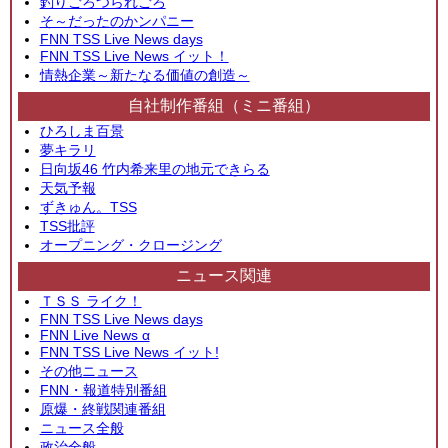
釣りごろつられごろ
そ～だったのかンパニー
FNN TSS Live News days
FNN TSS Live News イット！
情熱企業～新たなる価値の創造～
自社制作番組（ミニ番組）
ひろしま百景
夢キラリ
日向坂46 竹内希来里の地元できらる
天気予報
ずきゅん。TSS
TSS批評
オープニング・クロージング
ニュース関連
ＴＳＳ ライク！
FNN TSS Live News days
FNN Live News α
FNN TSS Live News イット!
その他ニュース
FNN・報道特別番組
原爆・終戦関連番組
ニュース全般
政治全般