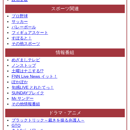
スポーツ関連
プロ野球
サッカー
バレーボール
フィギュアスケート
すぽると！
その他スポーツ
情報番組
めざましテレビ
ノンストップ
土曜はナニする!?
FNN Live News イット！
ぽかぽか
旬感LIVE とれたてっ！
SUNDAYブレイク
Mr.サンデー
その他情報番組
ドラマ・アニメ
ブラックトリック～裁きを操る弁護人～
GTO