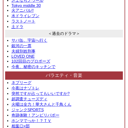
さよならノワール
Tokyo middle 30
火アニバル!!
水ドライレブン
ラストノート
土ドラ
＜過去のドラマ＞
サバ缶、宇宙へ行く
銀河の一票
夫婦別姓刑事
LOVED ONE
102回目のプロポーズ
今夜、秘密のキッチンで
バラエティ・音楽
ネプリーグ
今夜はナゾトレ
突然ですが占ってもいいですか?
超調査チューズディ
火曜は全力！華大さんと千鳥くん
ジャンクSPORTS
奇跡体験！アンビリバボー
ホンマでっか！？ＴＶ
相葉◎×部