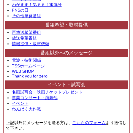
わがまま！気まま！旅気分
FNSの日
その他単発番組
番組希望・取材提供
再放送希望番組
放送希望番組
情報提供・取材依頼
番組以外へのメッセージ
電波・技術関係
TSSホームページ
WEB SHOP
Thank you for zero
イベント・試写会
名画試写会・映画チケットプレゼント
事業コンサート・演劇他
イベント
わんぱく大作戦
上記以外にメッセージを送る方は、
こちらのフォーム
より送信し
て下さい。