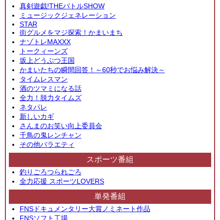
真剣遊戯!THEバトルSHOW
ミュージックジェネレーション
STAR
街グルメをマジ探索！かまいまち
ナゾトレMAXXX
トークィーンズ
坂上どうぶつ王国
かまいたちの瞬間回答！～60秒でお悩み解決～
タイムレスマン
酒のツマミになる話
全力！脱力タイムズ
ネタパレ
新しいカギ
さんまのお笑い向上委員会
千鳥の鬼レンチャン
その他バラエティ
スポーツ番組
釣りごろつられごろ
全力応援 スポーツLOVERS
単発番組
FNSドキュメンタリー大賞ノミネート作品
FNSソフト工場