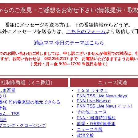
からのご意見・ご感想をお寄せ下さい(情報提供・取材
番組にメッセージを送る方は、下の番組情報からどうぞ。
以外にメッセージを送る方は、
こちらのフォーム
より送信して
満点ママ 今日のテーマはこちら
でのお問い合わせに対しましては、申し訳ございませんが個別での対応は、
すが、お問い合わせは 082-256-2117 まで お電話いただきますようお願
（ 受付：月～金 9:30～17:30 ※祝日を除く）
自社制作番組（ミニ番組）
ニュース関連
しま百景
ＴＳＳ ライク！
FNN TSS Live News days
ラリ
FNN Live News α
坂46 竹内希来里の地元できらる
FNN TSS Live News イット!
予報
その他ニュース
ゅん。TSS
FNN・報道特別番組
批評
原爆・終戦関連番組
プニング・クロージング
ニュース全般
政治全般