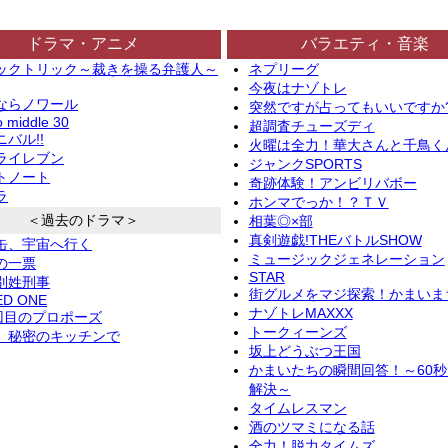
ドラマ・アニメ
バラエティ・音楽
ックトリック～裁きを操る弁護人～
ネプリーグ
今夜はナゾトレ
ならノワール
突然ですが占ってもいいですか
o middle 30
超調査チューズディ
バル!!
火曜は全力！華大さんと千鳥く
ライレブン
ジャンクSPORTS
トノート
奇跡体験！アンビリバボー
ラ
ホンマでっか！？ＴＶ
＜過去のドラマ＞
相葉◎×部
真剣遊戯!THEバトルSHOW
缶、宇宙へ行く
ミュージックジェネレーション
の一票
STAR
別姓刑事
街グルメをマジ探索！かまいま
ED ONE
ナゾトレMAXXX
2回目のプロポーズ
トークィーンズ
、秘密のキッチンで
坂上どうぶつ王国
かまいたちの瞬間回答！～60
解決～
タイムレスマン
酒のツマミになる話
全力！脱力タイムズ