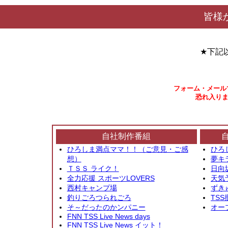
皆様
★下記
フォーム・メール
恐れ入りま
自社制作番組
ひろしま満点ママ！！（ご意見・ご感
ひろ
想）
夢キ
ＴＳＳ ライク！
日向
全力応援 スポーツLOVERS
天気
西村キャンプ場
ずき
釣りごろつられごろ
TSS
そ～だったのかンパニー
オー
FNN TSS Live News days
FNN TSS Live News イット！