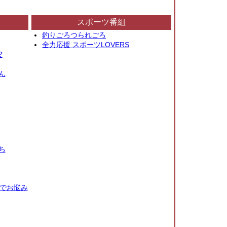
スポーツ番組
釣りごろつられごろ
全力応援 スポーツLOVERS
?
ん
ち
秒でお悩み