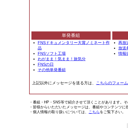
単発番組
FNSドキュメンタリー大賞ノミネート作
再放
品
放送
FNSソフト工場
情報
わがまま！気まま！旅気分
FNSの日
その他単発番組
上記以外にメッセージを送る方は、
こちらのフォーム
・番組・HP・SNS等で紹介させて頂くことがあります。
・皆様からいただいたメッセージは、番組やコンテンツに
・個人情報の取り扱いについては、
こちら
をご覧下さい。