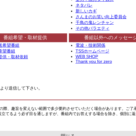
ネタパレ
新しいカギ
さんまのお笑い向上委員会
千鳥の鬼レンチャン
その他バラエティ
番組希望・取材提供
番組以外へのメッセー
送希望番組
電波・技術関係
希望番組
TSSホームページ
WEB SHOP
提供・取材依頼
Thank you for zero
より送信して下さい。
その際、趣旨を変えない範囲で多少要約させていただく場合があります。ご了
役立てるよう必ず目を通しますが、番組内でお答えする場合を除き、個別に返