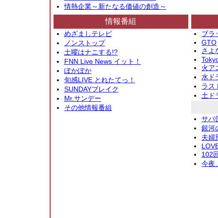
情熱企業～新たなる価値の創造～
情報番組
めざましテレビ
ブラ
GTO
ノンストップ
さよ
土曜はナニする!?
Toky
FNN Live News イット！
火アニ
ぽかぽか
水ド
旬感LIVE とれたてっ！
ラス
SUNDAYブレイク
土ド
Mr.サンデー
その他情報番組
サバ
銀河
夫婦
LOV
10
今夜