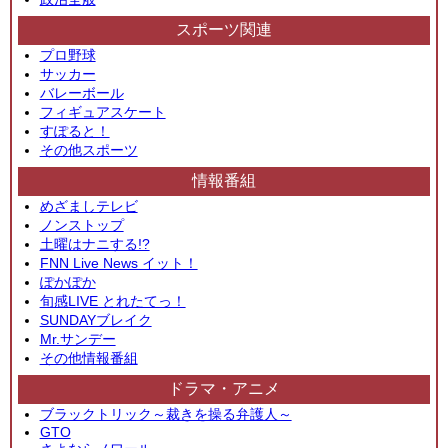
スポーツ関連
プロ野球
サッカー
バレーボール
フィギュアスケート
すぽると！
その他スポーツ
情報番組
めざましテレビ
ノンストップ
土曜はナニする!?
FNN Live News イット！
ぽかぽか
旬感LIVE とれたてっ！
SUNDAYブレイク
Mr.サンデー
その他情報番組
ドラマ・アニメ
ブラックトリック～裁きを操る弁護人～
GTO