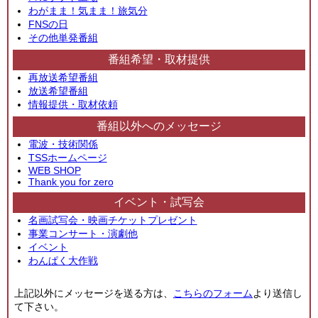
わがまま！気まま！旅気分
FNSの日
その他単発番組
番組希望・取材提供
再放送希望番組
放送希望番組
情報提供・取材依頼
番組以外へのメッセージ
電波・技術関係
TSSホームページ
WEB SHOP
Thank you for zero
イベント・試写会
名画試写会・映画チケットプレゼント
事業コンサート・演劇他
イベント
わんぱく大作戦
上記以外にメッセージを送る方は、
こちらのフォーム
より送信し
て下さい。