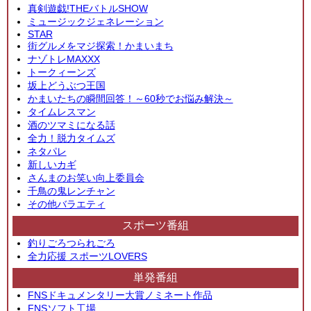
真剣遊戯!THEバトルSHOW
ミュージックジェネレーション
STAR
街グルメをマジ探索！かまいまち
ナゾトレMAXXX
トークィーンズ
坂上どうぶつ王国
かまいたちの瞬間回答！～60秒でお悩み解決～
タイムレスマン
酒のツマミになる話
全力！脱力タイムズ
ネタパレ
新しいカギ
さんまのお笑い向上委員会
千鳥の鬼レンチャン
その他バラエティ
スポーツ番組
釣りごろつられごろ
全力応援 スポーツLOVERS
単発番組
FNSドキュメンタリー大賞ノミネート作品
FNSソフト工場