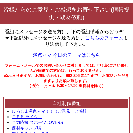
皆様からのご意見・ご感想をお寄せ下さい(情報提
供・取材依頼)
番組にメッセージを送る方は、下の番組情報からどうぞ。
★下記以外にメッセージを送る方は、
こちらのフォーム
よ
り送信して下さい。
満点ママ 今日のテーマはこちら
フォーム・メールでのお問い合わせに対しましては、申し訳ございませ
んが個別での対応は、行っておりません。
恐れ入りますが、お問い合わせは 082-256-2117 まで お電話いただき
ますようお願い致します。
（ 受付：月～金 9:30～17:30 ※祝日を除く）
自社制作番組
ひろしま満点ママ！！（ご意見・ご感想）
ＴＳＳ ライク！
全力応援 スポーツLOVERS
西村キャンプ場