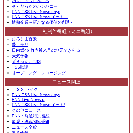
釣りごろつられごろ
そ～だったのかンパニー
FNN TSS Live News days
FNN TSS Live News イット！
情熱企業～新たなる価値の創造～
自社制作番組（ミニ番組）
ひろしま百景
夢キラリ
日向坂46 竹内希来里の地元できらる
天気予報
ずきゅん。TSS
TSS批評
オープニング・クロージング
ニュース関連
ＴＳＳ ライク！
FNN TSS Live News days
FNN Live News α
FNN TSS Live News イット!
その他ニュース
FNN・報道特別番組
原爆・終戦関連番組
ニュース全般
政治全般