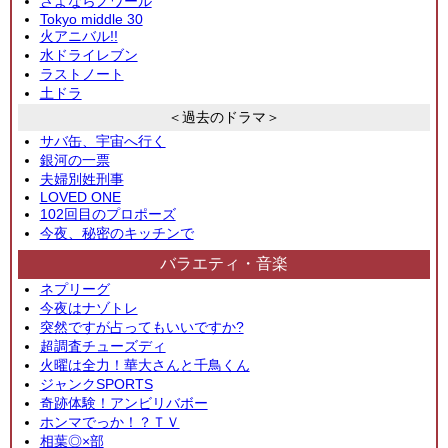
さよならノワール
Tokyo middle 30
火アニバル!!
水ドライレブン
ラストノート
土ドラ
＜過去のドラマ＞
サバ缶、宇宙へ行く
銀河の一票
夫婦別姓刑事
LOVED ONE
102回目のプロポーズ
今夜、秘密のキッチンで
バラエティ・音楽
ネプリーグ
今夜はナゾトレ
突然ですが占ってもいいですか?
超調査チューズディ
火曜は全力！華大さんと千鳥くん
ジャンクSPORTS
奇跡体験！アンビリバボー
ホンマでっか！？ＴＶ
相葉◎×部