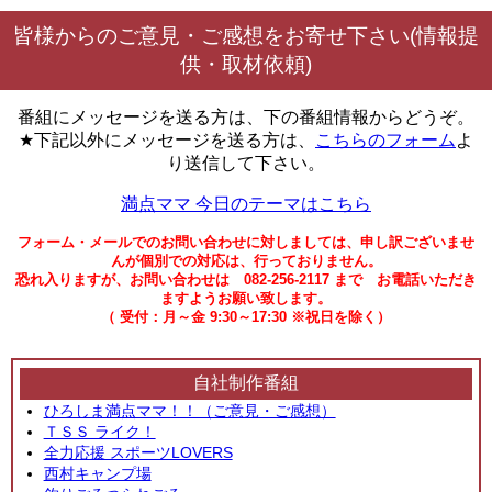
皆様からのご意見・ご感想をお寄せ下さい(情報提
供・取材依頼)
番組にメッセージを送る方は、下の番組情報からどうぞ。
★下記以外にメッセージを送る方は、
こちらのフォーム
よ
り送信して下さい。
満点ママ 今日のテーマはこちら
フォーム・メールでのお問い合わせに対しましては、申し訳ございませ
んが個別での対応は、行っておりません。
恐れ入りますが、お問い合わせは 082-256-2117 まで お電話いただき
ますようお願い致します。
（ 受付：月～金 9:30～17:30 ※祝日を除く）
自社制作番組
ひろしま満点ママ！！（ご意見・ご感想）
ＴＳＳ ライク！
全力応援 スポーツLOVERS
西村キャンプ場