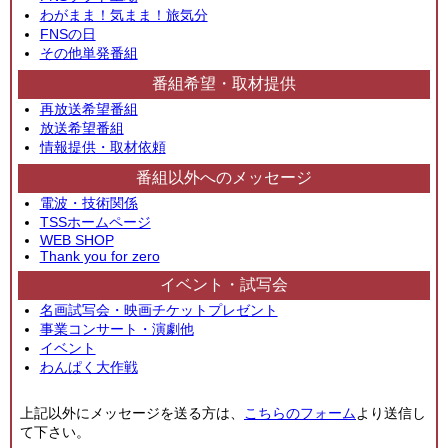
わがまま！気まま！旅気分
FNSの日
その他単発番組
番組希望・取材提供
再放送希望番組
放送希望番組
情報提供・取材依頼
番組以外へのメッセージ
電波・技術関係
TSSホームページ
WEB SHOP
Thank you for zero
イベント・試写会
名画試写会・映画チケットプレゼント
事業コンサート・演劇他
イベント
わんぱく大作戦
上記以外にメッセージを送る方は、
こちらのフォーム
より送信し
て下さい。