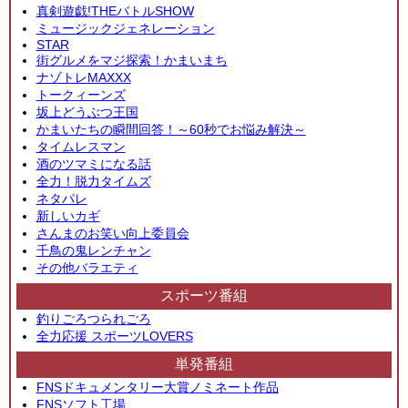
真剣遊戯!THEバトルSHOW
ミュージックジェネレーション
STAR
街グルメをマジ探索！かまいまち
ナゾトレMAXXX
トークィーンズ
坂上どうぶつ王国
かまいたちの瞬間回答！～60秒でお悩み解決～
タイムレスマン
酒のツマミになる話
全力！脱力タイムズ
ネタパレ
新しいカギ
さんまのお笑い向上委員会
千鳥の鬼レンチャン
その他バラエティ
スポーツ番組
釣りごろつられごろ
全力応援 スポーツLOVERS
単発番組
FNSドキュメンタリー大賞ノミネート作品
FNSソフト工場