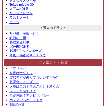
さよならノワール
Tokyo middle 30
火アニバル!!
水ドライレブン
ラストノート
土ドラ
＜過去のドラマ＞
サバ缶、宇宙へ行く
銀河の一票
夫婦別姓刑事
LOVED ONE
102回目のプロポーズ
今夜、秘密のキッチンで
バラエティ・音楽
ネプリーグ
今夜はナゾトレ
突然ですが占ってもいいですか?
超調査チューズディ
火曜は全力！華大さんと千鳥くん
ジャンクSPORTS
奇跡体験！アンビリバボー
ホンマでっか！？ＴＶ
相葉◎×部