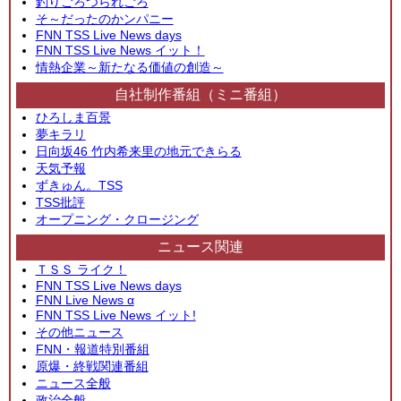
釣りごろつられごろ
そ～だったのかンパニー
FNN TSS Live News days
FNN TSS Live News イット！
情熱企業～新たなる価値の創造～
自社制作番組（ミニ番組）
ひろしま百景
夢キラリ
日向坂46 竹内希来里の地元できらる
天気予報
ずきゅん。TSS
TSS批評
オープニング・クロージング
ニュース関連
ＴＳＳ ライク！
FNN TSS Live News days
FNN Live News α
FNN TSS Live News イット!
その他ニュース
FNN・報道特別番組
原爆・終戦関連番組
ニュース全般
政治全般