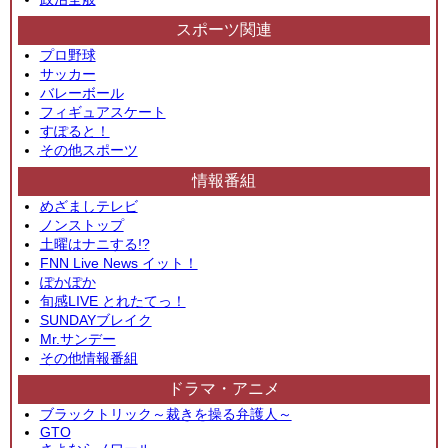
スポーツ関連
プロ野球
サッカー
バレーボール
フィギュアスケート
すぽると！
その他スポーツ
情報番組
めざましテレビ
ノンストップ
土曜はナニする!?
FNN Live News イット！
ぽかぽか
旬感LIVE とれたてっ！
SUNDAYブレイク
Mr.サンデー
その他情報番組
ドラマ・アニメ
ブラックトリック～裁きを操る弁護人～
GTO