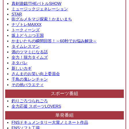
真剣遊戯!THEバトルSHOW
ミュージックジェネレーション
STAR
街グルメをマジ探索！かまいまち
ナゾトレMAXXX
トークィーンズ
坂上どうぶつ王国
かまいたちの瞬間回答！～60秒でお悩み解決～
タイムレスマン
酒のツマミになる話
全力！脱力タイムズ
ネタパレ
新しいカギ
さんまのお笑い向上委員会
千鳥の鬼レンチャン
その他バラエティ
スポーツ番組
釣りごろつられごろ
全力応援 スポーツLOVERS
単発番組
FNSドキュメンタリー大賞ノミネート作品
FNSソフト工場