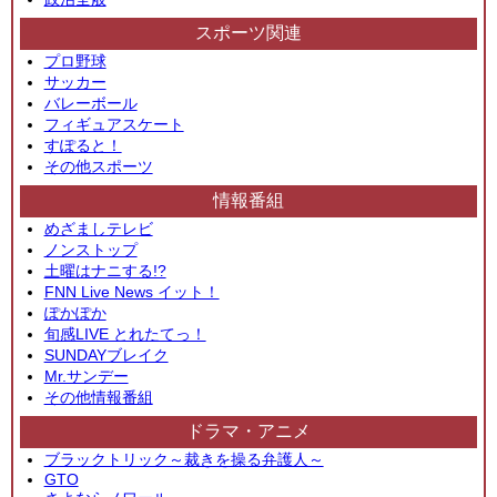
スポーツ関連
プロ野球
サッカー
バレーボール
フィギュアスケート
すぽると！
その他スポーツ
情報番組
めざましテレビ
ノンストップ
土曜はナニする!?
FNN Live News イット！
ぽかぽか
旬感LIVE とれたてっ！
SUNDAYブレイク
Mr.サンデー
その他情報番組
ドラマ・アニメ
ブラックトリック～裁きを操る弁護人～
GTO