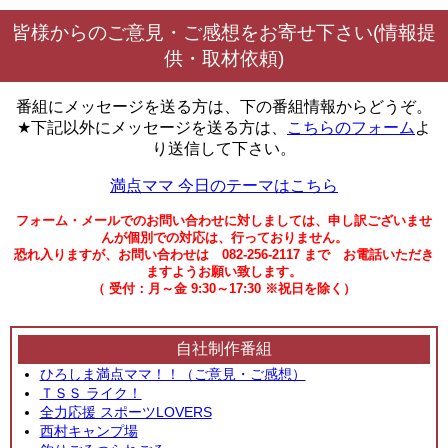
皆様からのご意見・ご感想をお寄せ下さい(情報提
供・取材依頼)
番組にメッセージを送る方は、下の番組情報からどうぞ。
★下記以外にメッセージを送る方は、
こちらのフォーム
よ
り送信して下さい。
満点ママ 今日のテーマはこちら
フォーム・メールでのお問い合わせに対しましては、申し訳ございませ
んが個別での対応は、行っておりません。
恐れ入りますが、お問い合わせは 082-256-2117 まで お電話いただき
ますようお願い致します。
（ 受付：月～金 9:30～17:30 ※祝日を除く）
自社制作番組
ひろしま満点ママ！！（ご意見・ご感想）
ＴＳＳ ライク！
全力応援 スポーツLOVERS
西村キャンプ場