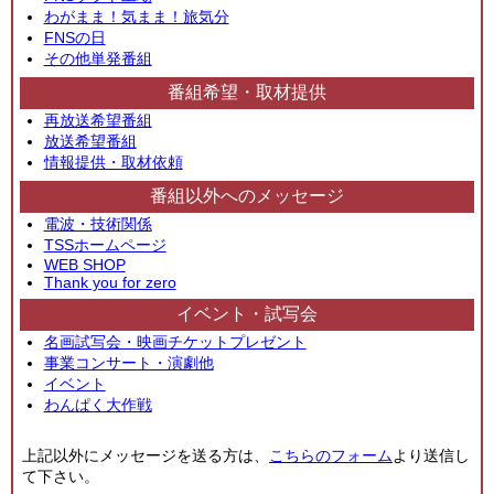
わがまま！気まま！旅気分
FNSの日
その他単発番組
番組希望・取材提供
再放送希望番組
放送希望番組
情報提供・取材依頼
番組以外へのメッセージ
電波・技術関係
TSSホームページ
WEB SHOP
Thank you for zero
イベント・試写会
名画試写会・映画チケットプレゼント
事業コンサート・演劇他
イベント
わんぱく大作戦
上記以外にメッセージを送る方は、
こちらのフォーム
より送信し
て下さい。