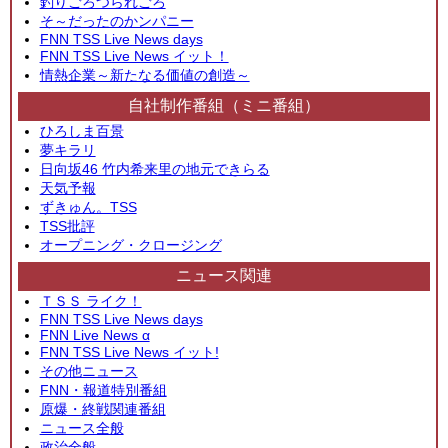
釣りごろつられごろ
そ～だったのかンパニー
FNN TSS Live News days
FNN TSS Live News イット！
情熱企業～新たなる価値の創造～
自社制作番組（ミニ番組）
ひろしま百景
夢キラリ
日向坂46 竹内希来里の地元できらる
天気予報
ずきゅん。TSS
TSS批評
オープニング・クロージング
ニュース関連
ＴＳＳ ライク！
FNN TSS Live News days
FNN Live News α
FNN TSS Live News イット!
その他ニュース
FNN・報道特別番組
原爆・終戦関連番組
ニュース全般
政治全般