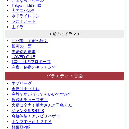
さよならノワール
Tokyo middle 30
火アニバル!!
水ドライレブン
ラストノート
土ドラ
＜過去のドラマ＞
サバ缶、宇宙へ行く
銀河の一票
夫婦別姓刑事
LOVED ONE
102回目のプロポーズ
今夜、秘密のキッチンで
バラエティ・音楽
ネプリーグ
今夜はナゾトレ
突然ですが占ってもいいですか?
超調査チューズディ
火曜は全力！華大さんと千鳥くん
ジャンクSPORTS
奇跡体験！アンビリバボー
ホンマでっか！？ＴＶ
相葉◎×部