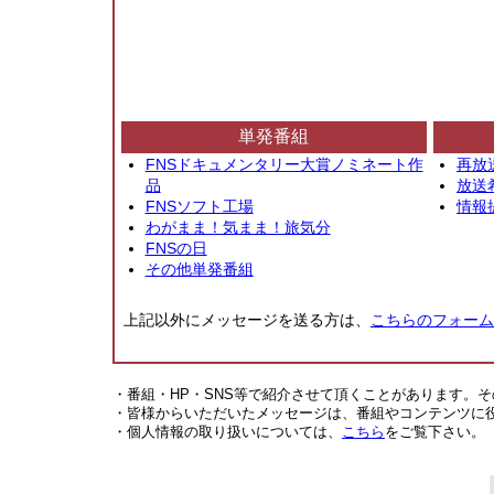
単発番組
FNSドキュメンタリー大賞ノミネート作
再放
品
放送
FNSソフト工場
情報
わがまま！気まま！旅気分
FNSの日
その他単発番組
上記以外にメッセージを送る方は、
こちらのフォーム
・番組・HP・SNS等で紹介させて頂くことがあります。
・皆様からいただいたメッセージは、番組やコンテンツに
・個人情報の取り扱いについては、
こちら
をご覧下さい。