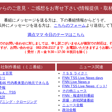
からのご意見・ご感想をお寄せ下さい(情報提供・取材
番組にメッセージを送る方は、下の番組情報からどうぞ。
以外にメッセージを送る方は、
こちらのフォーム
より送信して
満点ママ 今日のテーマはこちら
でのお問い合わせに対しましては、申し訳ございませんが個別での対応は、
すが、お問い合わせは 082-256-2117 まで お電話いただきますようお願
（ 受付：月～金 9:30～17:30 ※祝日を除く）
自社制作番組（ミニ番組）
ニュース関連
しま百景
ＴＳＳ ライク！
FNN TSS Live News days
ラリ
FNN Live News α
坂46 竹内希来里の地元できらる
FNN TSS Live News イット!
予報
その他ニュース
ゅん。TSS
FNN・報道特別番組
批評
原爆・終戦関連番組
プニング・クロージング
ニュース全般
政治全般