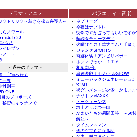
ドラマ・アニメ
バラエティ・音楽
ックトリック～裁きを操る弁護人～
ネプリーグ
今夜はナゾトレ
ならノワール
突然ですが占ってもいいですか
o middle 30
超調査チューズディ
バル!!
火曜は全力！華大さんと千鳥く
ライレブン
ジャンクSPORTS
トノート
奇跡体験！アンビリバボー
ラ
ホンマでっか！？ＴＶ
＜過去のドラマ＞
相葉◎×部
真剣遊戯!THEバトルSHOW
缶、宇宙へ行く
ミュージックジェネレーション
の一票
STAR
別姓刑事
街グルメをマジ探索！かまいま
ED ONE
ナゾトレMAXXX
2回目のプロポーズ
トークィーンズ
、秘密のキッチンで
坂上どうぶつ王国
かまいたちの瞬間回答！～60
解決～
タイムレスマン
酒のツマミになる話
全力！脱力タイムズ