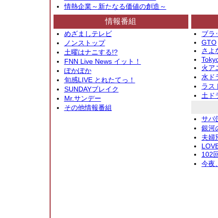
情熱企業～新たなる価値の創造～
情報番組
めざましテレビ
ブラ
GTO
ノンストップ
さよ
土曜はナニする!?
Toky
FNN Live News イット！
火アニ
ぽかぽか
水ド
旬感LIVE とれたてっ！
ラス
SUNDAYブレイク
土ド
Mr.サンデー
その他情報番組
サバ
銀河
夫婦
LOV
10
今夜