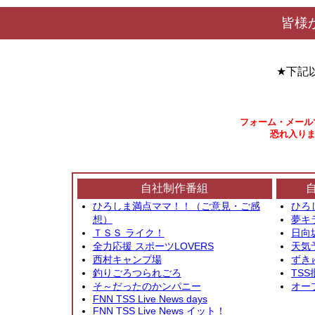
皆様
★下記
フォーム・メール
恐れ入りま
自社制作番組
ひろしま満点ママ！！（ご意見・ご感
ひろ
想）
夢キ
ＴＳＳ ライク！
日向
全力応援 スポーツLOVERS
天気
西村キャンプ場
ずき
釣りごろつられごろ
TSS
そ～だったのかンパニー
オー
FNN TSS Live News days
FNN TSS Live News イット！