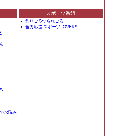
スポーツ番組
釣りごろつられごろ
全力応援 スポーツLOVERS
?
ん
ち
秒でお悩み