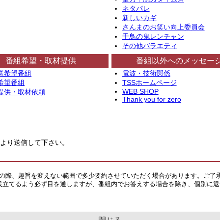
ネタパレ
新しいカギ
さんまのお笑い向上委員会
千鳥の鬼レンチャン
その他バラエティ
番組希望・取材提供
番組以外へのメッセー
送希望番組
電波・技術関係
希望番組
TSSホームページ
WEB SHOP
提供・取材依頼
Thank you for zero
より送信して下さい。
その際、趣旨を変えない範囲で多少要約させていただく場合があります。ご了
役立てるよう必ず目を通しますが、番組内でお答えする場合を除き、個別に返