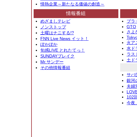
情熱企業～新たなる価値の創造～
情報番組
めざましテレビ
ブラ
GTO
ノンストップ
さよ
土曜はナニする!?
Toky
FNN Live News イット！
火アニ
ぽかぽか
水ド
旬感LIVE とれたてっ！
ラス
SUNDAYブレイク
土ド
Mr.サンデー
その他情報番組
サバ
銀河
夫婦
LOV
10
今夜