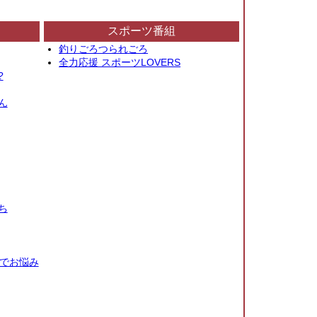
スポーツ番組
釣りごろつられごろ
全力応援 スポーツLOVERS
?
ん
ち
秒でお悩み