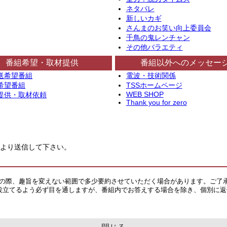
ネタパレ
新しいカギ
さんまのお笑い向上委員会
千鳥の鬼レンチャン
その他バラエティ
番組希望・取材提供
番組以外へのメッセー
送希望番組
電波・技術関係
希望番組
TSSホームページ
WEB SHOP
提供・取材依頼
Thank you for zero
より送信して下さい。
その際、趣旨を変えない範囲で多少要約させていただく場合があります。ご了
役立てるよう必ず目を通しますが、番組内でお答えする場合を除き、個別に返