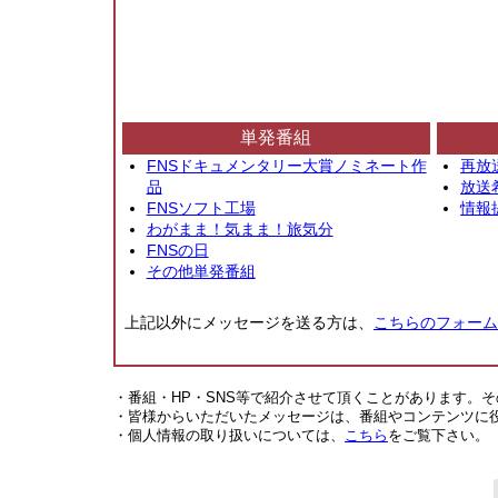
単発番組
FNSドキュメンタリー大賞ノミネート作
再放
品
放送
FNSソフト工場
情報
わがまま！気まま！旅気分
FNSの日
その他単発番組
上記以外にメッセージを送る方は、
こちらのフォーム
・番組・HP・SNS等で紹介させて頂くことがあります。
・皆様からいただいたメッセージは、番組やコンテンツに
・個人情報の取り扱いについては、
こちら
をご覧下さい。