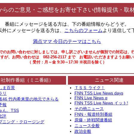
からのご意見・ご感想をお寄せ下さい(情報提供・取材
番組にメッセージを送る方は、下の番組情報からどうぞ。
以外にメッセージを送る方は、
こちらのフォーム
より送信して
満点ママ 今日のテーマはこちら
でのお問い合わせに対しましては、申し訳ございませんが個別での対応は、
すが、お問い合わせは 082-256-2117 まで お電話いただきますようお願
（ 受付：月～金 9:30～17:30 ※祝日を除く）
自社制作番組（ミニ番組）
ニュース関連
しま百景
ＴＳＳ ライク！
FNN TSS Live News days
ラリ
FNN Live News α
坂46 竹内希来里の地元できらる
FNN TSS Live News イット!
予報
その他ニュース
ゅん。TSS
FNN・報道特別番組
批評
原爆・終戦関連番組
プニング・クロージング
ニュース全般
政治全般