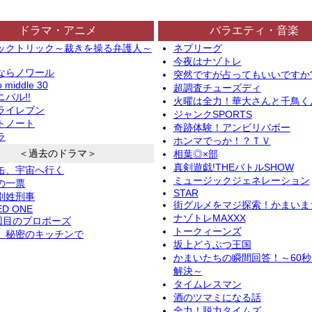
ドラマ・アニメ
バラエティ・音楽
ックトリック～裁きを操る弁護人～
ネプリーグ
今夜はナゾトレ
ならノワール
突然ですが占ってもいいですか
o middle 30
超調査チューズディ
バル!!
火曜は全力！華大さんと千鳥く
ライレブン
ジャンクSPORTS
トノート
奇跡体験！アンビリバボー
ラ
ホンマでっか！？ＴＶ
＜過去のドラマ＞
相葉◎×部
真剣遊戯!THEバトルSHOW
缶、宇宙へ行く
ミュージックジェネレーション
の一票
STAR
別姓刑事
街グルメをマジ探索！かまいま
ED ONE
ナゾトレMAXXX
2回目のプロポーズ
トークィーンズ
、秘密のキッチンで
坂上どうぶつ王国
かまいたちの瞬間回答！～60
解決～
タイムレスマン
酒のツマミになる話
全力！脱力タイムズ