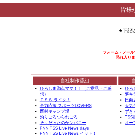
皆様
★下記
フォーム・メール
恐れ入りま
自社制作番組
ひろしま満点ママ！！（ご意見・ご感
ひろ
想）
夢キ
ＴＳＳ ライク！
日向
全力応援 スポーツLOVERS
天気
西村キャンプ場
ずき
釣りごろつられごろ
TSS
そ～だったのかンパニー
オー
FNN TSS Live News days
FNN TSS Live News イット！