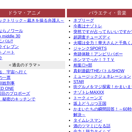
ドラマ・アニメ
バラエティ・音楽
ックトリック～裁きを操る弁護人～
ネプリーグ
今夜はナゾトレ
ならノワール
突然ですが占ってもいいですか
o middle 30
超調査チューズディ
バル!!
火曜は全力！華大さんと千鳥く
ライレブン
ジャンクSPORTS
トノート
奇跡体験！アンビリバボー
ラ
ホンマでっか！？ＴＶ
＜過去のドラマ＞
相葉◎×部
真剣遊戯!THEバトルSHOW
缶、宇宙へ行く
ミュージックジェネレーション
の一票
STAR
別姓刑事
街グルメをマジ探索！かまいま
ED ONE
ナゾトレMAXXX
2回目のプロポーズ
トークィーンズ
、秘密のキッチンで
坂上どうぶつ王国
かまいたちの瞬間回答！～60
解決～
タイムレスマン
酒のツマミになる話
全力！脱力タイムズ