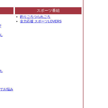
スポーツ番組
釣りごろつられごろ
全力応援 スポーツLOVERS
?
ん
ち
秒でお悩み