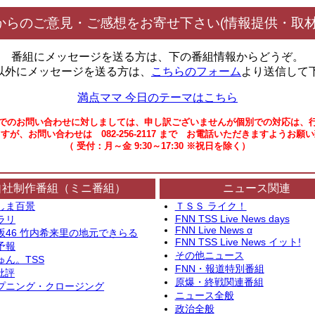
からのご意見・ご感想をお寄せ下さい(情報提供・取材
番組にメッセージを送る方は、下の番組情報からどうぞ。
以外にメッセージを送る方は、
こちらのフォーム
より送信して
満点ママ 今日のテーマはこちら
でのお問い合わせに対しましては、申し訳ございませんが個別での対応は、
すが、お問い合わせは 082-256-2117 まで お電話いただきますようお願
（ 受付：月～金 9:30～17:30 ※祝日を除く）
自社制作番組（ミニ番組）
ニュース関連
しま百景
ＴＳＳ ライク！
FNN TSS Live News days
ラリ
FNN Live News α
坂46 竹内希来里の地元できらる
FNN TSS Live News イット!
予報
その他ニュース
ゅん。TSS
FNN・報道特別番組
批評
原爆・終戦関連番組
プニング・クロージング
ニュース全般
政治全般