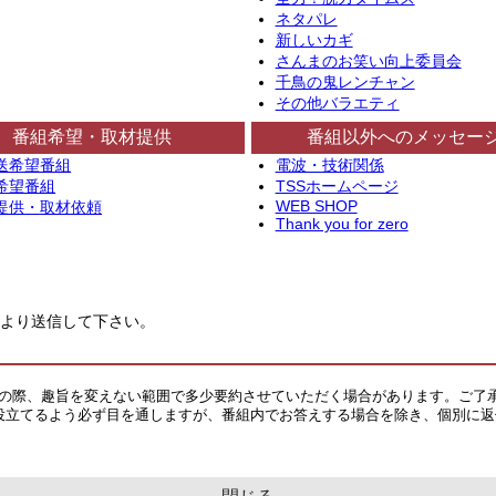
ネタパレ
新しいカギ
さんまのお笑い向上委員会
千鳥の鬼レンチャン
その他バラエティ
番組希望・取材提供
番組以外へのメッセー
送希望番組
電波・技術関係
希望番組
TSSホームページ
WEB SHOP
提供・取材依頼
Thank you for zero
より送信して下さい。
その際、趣旨を変えない範囲で多少要約させていただく場合があります。ご了
役立てるよう必ず目を通しますが、番組内でお答えする場合を除き、個別に返