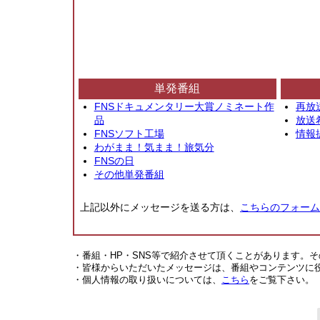
単発番組
FNSドキュメンタリー大賞ノミネート作
再放
品
放送
FNSソフト工場
情報
わがまま！気まま！旅気分
FNSの日
その他単発番組
上記以外にメッセージを送る方は、
こちらのフォーム
・番組・HP・SNS等で紹介させて頂くことがあります。
・皆様からいただいたメッセージは、番組やコンテンツに
・個人情報の取り扱いについては、
こちら
をご覧下さい。