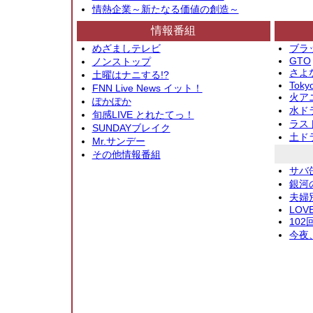
情熱企業～新たなる価値の創造～
情報番組
めざましテレビ
ブラ
GTO
ノンストップ
さよ
土曜はナニする!?
Toky
FNN Live News イット！
火アニ
ぽかぽか
水ド
旬感LIVE とれたてっ！
ラス
SUNDAYブレイク
土ド
Mr.サンデー
その他情報番組
サバ
銀河
夫婦
LOV
10
今夜