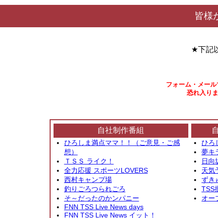
皆様
★下記
フォーム・メール
恐れ入りま
自社制作番組
ひろしま満点ママ！！（ご意見・ご感
ひろ
想）
夢キ
ＴＳＳ ライク！
日向
全力応援 スポーツLOVERS
天気
西村キャンプ場
ずき
釣りごろつられごろ
TSS
そ～だったのかンパニー
オー
FNN TSS Live News days
FNN TSS Live News イット！