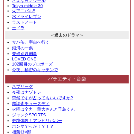
さよならノワール
Tokyo middle 30
火アニバル!!
水ドライレブン
ラストノート
土ドラ
＜過去のドラマ＞
サバ缶、宇宙へ行く
銀河の一票
夫婦別姓刑事
LOVED ONE
102回目のプロポーズ
今夜、秘密のキッチンで
バラエティ・音楽
ネプリーグ
今夜はナゾトレ
突然ですが占ってもいいですか?
超調査チューズディ
火曜は全力！華大さんと千鳥くん
ジャンクSPORTS
奇跡体験！アンビリバボー
ホンマでっか！？ＴＶ
相葉◎×部