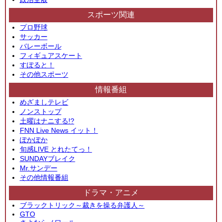
スポーツ関連
プロ野球
サッカー
バレーボール
フィギュアスケート
すぽると！
その他スポーツ
情報番組
めざましテレビ
ノンストップ
土曜はナニする!?
FNN Live News イット！
ぽかぽか
旬感LIVE とれたてっ！
SUNDAYブレイク
Mr.サンデー
その他情報番組
ドラマ・アニメ
ブラックトリック～裁きを操る弁護人～
GTO