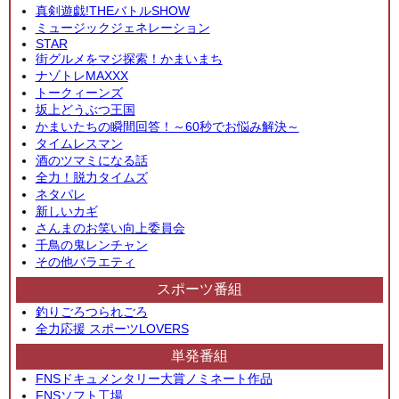
真剣遊戯!THEバトルSHOW
ミュージックジェネレーション
STAR
街グルメをマジ探索！かまいまち
ナゾトレMAXXX
トークィーンズ
坂上どうぶつ王国
かまいたちの瞬間回答！～60秒でお悩み解決～
タイムレスマン
酒のツマミになる話
全力！脱力タイムズ
ネタパレ
新しいカギ
さんまのお笑い向上委員会
千鳥の鬼レンチャン
その他バラエティ
スポーツ番組
釣りごろつられごろ
全力応援 スポーツLOVERS
単発番組
FNSドキュメンタリー大賞ノミネート作品
FNSソフト工場