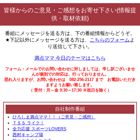
皆様からのご意見・ご感想をお寄せ下さい(情報提
供・取材依頼)
番組にメッセージを送る方は、下の番組情報からどうぞ。
★下記以外にメッセージを送る方は、
こちらのフォーム
よ
り送信して下さい。
満点ママ 今日のテーマはこちら
フォーム・メールでのお問い合わせに対しましては、申し訳ございませ
んが個別での対応は、行っておりません。
恐れ入りますが、お問い合わせは 082-256-2117 まで お電話いただき
ますようお願い致します。
（ 受付：月～金 9:30～17:30 ※祝日を除く）
自社制作番組
ひろしま満点ママ！！（ご意見・ご感想）
ＴＳＳ ライク！
全力応援 スポーツLOVERS
西村キャンプ場