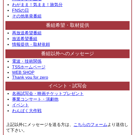
わがまま！気まま！旅気分
FNSの日
その他単発番組
番組希望・取材提供
再放送希望番組
放送希望番組
情報提供・取材依頼
番組以外へのメッセージ
電波・技術関係
TSSホームページ
WEB SHOP
Thank you for zero
イベント・試写会
名画試写会・映画チケットプレゼント
事業コンサート・演劇他
イベント
わんぱく大作戦
上記以外にメッセージを送る方は、
こちらのフォーム
より送信し
て下さい。