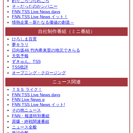
釣りごろつられごろ
そ～だったのかンパニー
FNN TSS Live News days
FNN TSS Live News イット！
情熱企業～新たなる価値の創造～
自社制作番組（ミニ番組）
ひろしま百景
夢キラリ
日向坂46 竹内希来里の地元できらる
天気予報
ずきゅん。TSS
TSS批評
オープニング・クロージング
ニュース関連
ＴＳＳ ライク！
FNN TSS Live News days
FNN Live News α
FNN TSS Live News イット!
その他ニュース
FNN・報道特別番組
原爆・終戦関連番組
ニュース全般
政治全般