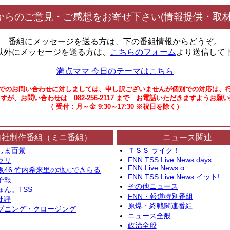
からのご意見・ご感想をお寄せ下さい(情報提供・取材
番組にメッセージを送る方は、下の番組情報からどうぞ。
以外にメッセージを送る方は、
こちらのフォーム
より送信して
満点ママ 今日のテーマはこちら
でのお問い合わせに対しましては、申し訳ございませんが個別での対応は、
すが、お問い合わせは 082-256-2117 まで お電話いただきますようお願
（ 受付：月～金 9:30～17:30 ※祝日を除く）
自社制作番組（ミニ番組）
ニュース関連
しま百景
ＴＳＳ ライク！
FNN TSS Live News days
ラリ
FNN Live News α
坂46 竹内希来里の地元できらる
FNN TSS Live News イット!
予報
その他ニュース
ゅん。TSS
FNN・報道特別番組
批評
原爆・終戦関連番組
プニング・クロージング
ニュース全般
政治全般