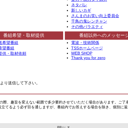
ネタパレ
新しいカギ
さんまのお笑い向上委員会
千鳥の鬼レンチャン
その他バラエティ
番組希望・取材提供
番組以外へのメッセー
送希望番組
電波・技術関係
希望番組
TSSホームページ
WEB SHOP
提供・取材依頼
Thank you for zero
より送信して下さい。
その際、趣旨を変えない範囲で多少要約させていただく場合があります。ご了
役立てるよう必ず目を通しますが、番組内でお答えする場合を除き、個別に返