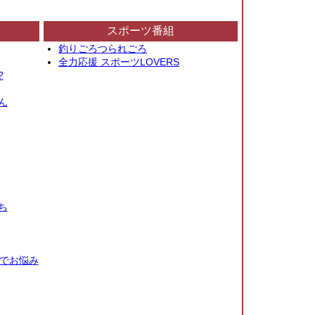
スポーツ番組
釣りごろつられごろ
全力応援 スポーツLOVERS
?
ん
ち
秒でお悩み