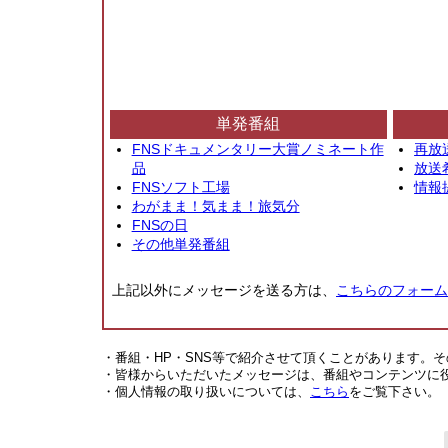
単発番組
FNSドキュメンタリー大賞ノミネート作
再放
品
放送
FNSソフト工場
情報
わがまま！気まま！旅気分
FNSの日
その他単発番組
上記以外にメッセージを送る方は、
こちらのフォーム
・番組・HP・SNS等で紹介させて頂くことがあります。
・皆様からいただいたメッセージは、番組やコンテンツに
・個人情報の取り扱いについては、
こちら
をご覧下さい。