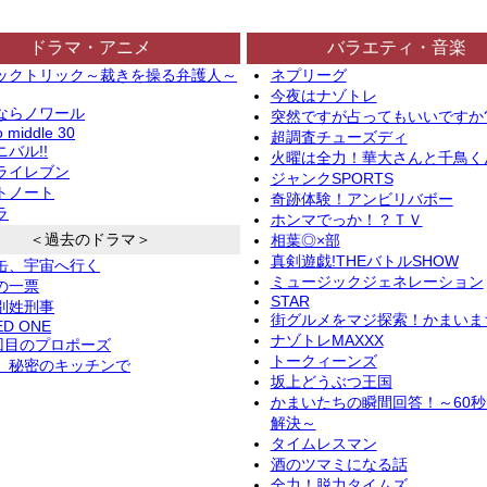
ドラマ・アニメ
バラエティ・音楽
ックトリック～裁きを操る弁護人～
ネプリーグ
今夜はナゾトレ
ならノワール
突然ですが占ってもいいですか
o middle 30
超調査チューズディ
バル!!
火曜は全力！華大さんと千鳥く
ライレブン
ジャンクSPORTS
トノート
奇跡体験！アンビリバボー
ラ
ホンマでっか！？ＴＶ
＜過去のドラマ＞
相葉◎×部
真剣遊戯!THEバトルSHOW
缶、宇宙へ行く
ミュージックジェネレーション
の一票
STAR
別姓刑事
街グルメをマジ探索！かまいま
ED ONE
ナゾトレMAXXX
2回目のプロポーズ
トークィーンズ
、秘密のキッチンで
坂上どうぶつ王国
かまいたちの瞬間回答！～60
解決～
タイムレスマン
酒のツマミになる話
全力！脱力タイムズ