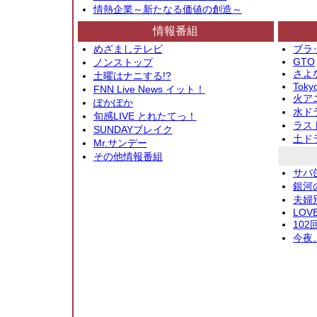
情熱企業～新たなる価値の創造～
情報番組
めざましテレビ
ブラ
GTO
ノンストップ
さよ
土曜はナニする!?
Toky
FNN Live News イット！
火アニ
ぽかぽか
水ド
旬感LIVE とれたてっ！
ラス
SUNDAYブレイク
土ド
Mr.サンデー
その他情報番組
サバ
銀河
夫婦
LOV
10
今夜