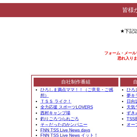
皆様
★下記
フォーム・メール
恐れ入りま
自社制作番組
ひろしま満点ママ！！（ご意見・ご感
ひろ
想）
夢キ
ＴＳＳ ライク！
日向
全力応援 スポーツLOVERS
天気
西村キャンプ場
ずき
釣りごろつられごろ
TSS
そ～だったのかンパニー
オー
FNN TSS Live News days
FNN TSS Live News イット！