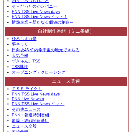
釣りごろつられごろ
そ～だったのかンパニー
FNN TSS Live News days
FNN TSS Live News イット！
情熱企業～新たなる価値の創造～
自社制作番組（ミニ番組）
ひろしま百景
夢キラリ
日向坂46 竹内希来里の地元できらる
天気予報
ずきゅん。TSS
TSS批評
オープニング・クロージング
ニュース関連
ＴＳＳ ライク！
FNN TSS Live News days
FNN Live News α
FNN TSS Live News イット!
その他ニュース
FNN・報道特別番組
原爆・終戦関連番組
ニュース全般
政治全般