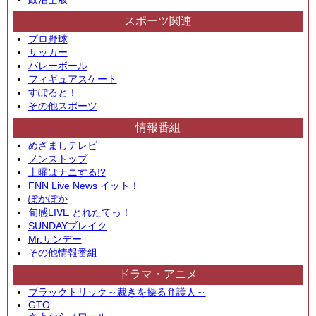
スポーツ関連
プロ野球
サッカー
バレーボール
フィギュアスケート
すぽると！
その他スポーツ
情報番組
めざましテレビ
ノンストップ
土曜はナニする!?
FNN Live News イット！
ぽかぽか
旬感LIVE とれたてっ！
SUNDAYブレイク
Mr.サンデー
その他情報番組
ドラマ・アニメ
ブラックトリック～裁きを操る弁護人～
GTO