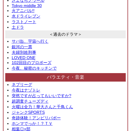
さよならノワール
Tokyo middle 30
火アニバル!!
水ドライレブン
ラストノート
土ドラ
＜過去のドラマ＞
サバ缶、宇宙へ行く
銀河の一票
夫婦別姓刑事
LOVED ONE
102回目のプロポーズ
今夜、秘密のキッチンで
バラエティ・音楽
ネプリーグ
今夜はナゾトレ
突然ですが占ってもいいですか?
超調査チューズディ
火曜は全力！華大さんと千鳥くん
ジャンクSPORTS
奇跡体験！アンビリバボー
ホンマでっか！？ＴＶ
相葉◎×部