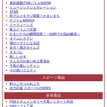
真剣遊戯!THEバトルSHOW
ミュージックジェネレーション
STAR
街グルメをマジ探索！かまいまち
ナゾトレMAXXX
トークィーンズ
坂上どうぶつ王国
かまいたちの瞬間回答！～60秒でお悩み解決～
タイムレスマン
酒のツマミになる話
全力！脱力タイムズ
ネタパレ
新しいカギ
さんまのお笑い向上委員会
千鳥の鬼レンチャン
その他バラエティ
スポーツ番組
釣りごろつられごろ
全力応援 スポーツLOVERS
単発番組
FNSドキュメンタリー大賞ノミネート作品
FNSソフト工場