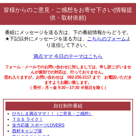
皆様からのご意見・ご感想をお寄せ下さい(情報提
供・取材依頼)
番組にメッセージを送る方は、下の番組情報からどうぞ。
★下記以外にメッセージを送る方は、
こちらのフォーム
よ
り送信して下さい。
満点ママ 今日のテーマはこちら
フォーム・メールでのお問い合わせに対しましては、申し訳ございませ
んが個別での対応は、行っておりません。
恐れ入りますが、お問い合わせは 082-256-2117 まで お電話いただき
ますようお願い致します。
（ 受付：月～金 9:30～17:30 ※祝日を除く）
自社制作番組
ひろしま満点ママ！！（ご意見・ご感想）
ＴＳＳ ライク！
全力応援 スポーツLOVERS
西村キャンプ場