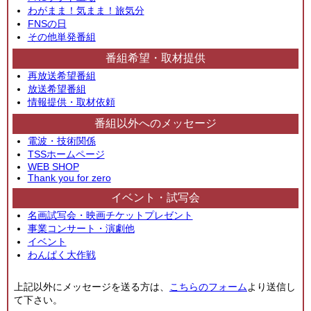
わがまま！気まま！旅気分
FNSの日
その他単発番組
番組希望・取材提供
再放送希望番組
放送希望番組
情報提供・取材依頼
番組以外へのメッセージ
電波・技術関係
TSSホームページ
WEB SHOP
Thank you for zero
イベント・試写会
名画試写会・映画チケットプレゼント
事業コンサート・演劇他
イベント
わんぱく大作戦
上記以外にメッセージを送る方は、
こちらのフォーム
より送信し
て下さい。