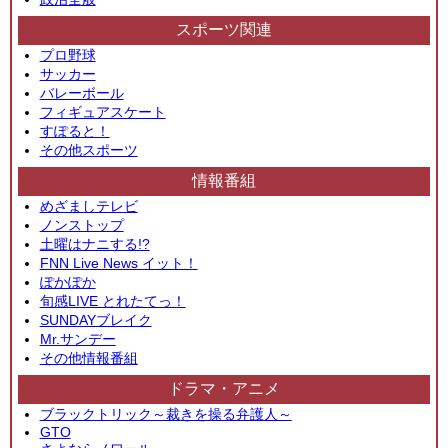
スポーツ関連
プロ野球
サッカー
バレーボール
フィギュアスケート
すぽると！
その他スポーツ
情報番組
めざましテレビ
ノンストップ
土曜はナニする!?
FNN Live News イット！
ぽかぽか
旬感LIVE とれたてっ！
SUNDAYブレイク
Mr.サンデー
その他情報番組
ドラマ・アニメ
ブラックトリック～裁きを操る弁護人～
GTO