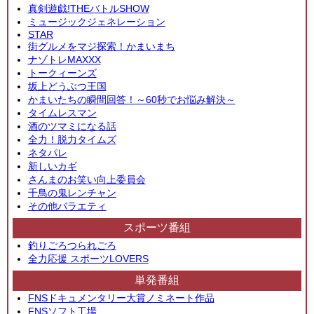
真剣遊戯!THEバトルSHOW
ミュージックジェネレーション
STAR
街グルメをマジ探索！かまいまち
ナゾトレMAXXX
トークィーンズ
坂上どうぶつ王国
かまいたちの瞬間回答！～60秒でお悩み解決～
タイムレスマン
酒のツマミになる話
全力！脱力タイムズ
ネタパレ
新しいカギ
さんまのお笑い向上委員会
千鳥の鬼レンチャン
その他バラエティ
スポーツ番組
釣りごろつられごろ
全力応援 スポーツLOVERS
単発番組
FNSドキュメンタリー大賞ノミネート作品
FNSソフト工場