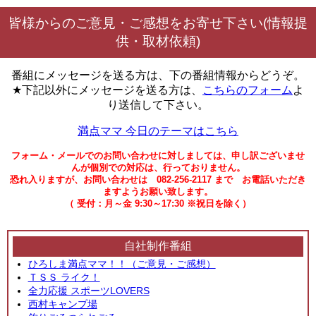
皆様からのご意見・ご感想をお寄せ下さい(情報提
供・取材依頼)
番組にメッセージを送る方は、下の番組情報からどうぞ。
★下記以外にメッセージを送る方は、
こちらのフォーム
よ
り送信して下さい。
満点ママ 今日のテーマはこちら
フォーム・メールでのお問い合わせに対しましては、申し訳ございませ
んが個別での対応は、行っておりません。
恐れ入りますが、お問い合わせは 082-256-2117 まで お電話いただき
ますようお願い致します。
（ 受付：月～金 9:30～17:30 ※祝日を除く）
自社制作番組
ひろしま満点ママ！！（ご意見・ご感想）
ＴＳＳ ライク！
全力応援 スポーツLOVERS
西村キャンプ場