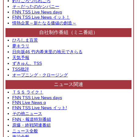
釣りごろつられごろ
そ～だったのかンパニー
FNN TSS Live News days
FNN TSS Live News イット！
情熱企業～新たなる価値の創造～
自社制作番組（ミニ番組）
ひろしま百景
夢キラリ
日向坂46 竹内希来里の地元できらる
天気予報
ずきゅん。TSS
TSS批評
オープニング・クロージング
ニュース関連
ＴＳＳ ライク！
FNN TSS Live News days
FNN Live News α
FNN TSS Live News イット!
その他ニュース
FNN・報道特別番組
原爆・終戦関連番組
ニュース全般
政治全般