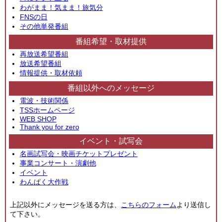
わがまま！気まま！旅気分
FNSの日
その他単発番組
番組希望・取材提供
再放送希望番組
放送希望番組
情報提供・取材依頼
番組以外へのメッセージ
電波・技術関係
TSSホームページ
WEB SHOP
Thank you for zero
イベント・試写会
名画試写会・映画チケットプレゼント
事業コンサート・演劇他
イベント
わんぱく大作戦
上記以外にメッセージを送る方は、
こちらのフォーム
より送信し
て下さい。