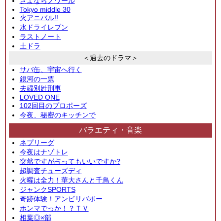
さよならノワール
Tokyo middle 30
火アニバル!!
水ドライレブン
ラストノート
土ドラ
＜過去のドラマ＞
サバ缶、宇宙へ行く
銀河の一票
夫婦別姓刑事
LOVED ONE
102回目のプロポーズ
今夜、秘密のキッチンで
バラエティ・音楽
ネプリーグ
今夜はナゾトレ
突然ですが占ってもいいですか?
超調査チューズディ
火曜は全力！華大さんと千鳥くん
ジャンクSPORTS
奇跡体験！アンビリバボー
ホンマでっか！？ＴＶ
相葉◎×部