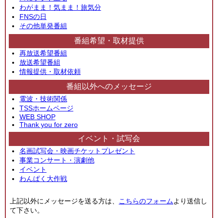
わがまま！気まま！旅気分
FNSの日
その他単発番組
番組希望・取材提供
再放送希望番組
放送希望番組
情報提供・取材依頼
番組以外へのメッセージ
電波・技術関係
TSSホームページ
WEB SHOP
Thank you for zero
イベント・試写会
名画試写会・映画チケットプレゼント
事業コンサート・演劇他
イベント
わんぱく大作戦
上記以外にメッセージを送る方は、
こちらのフォーム
より送信し
て下さい。