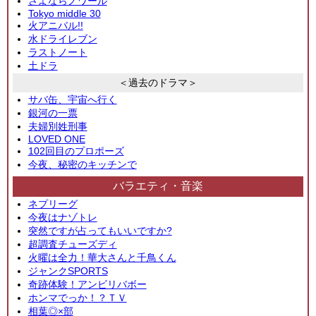
さよならノワール
Tokyo middle 30
火アニバル!!
水ドライレブン
ラストノート
土ドラ
＜過去のドラマ＞
サバ缶、宇宙へ行く
銀河の一票
夫婦別姓刑事
LOVED ONE
102回目のプロポーズ
今夜、秘密のキッチンで
バラエティ・音楽
ネプリーグ
今夜はナゾトレ
突然ですが占ってもいいですか?
超調査チューズディ
火曜は全力！華大さんと千鳥くん
ジャンクSPORTS
奇跡体験！アンビリバボー
ホンマでっか！？ＴＶ
相葉◎×部