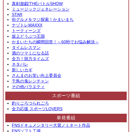
真剣遊戯!THEバトルSHOW
ミュージックジェネレーション
STAR
街グルメをマジ探索！かまいまち
ナゾトレMAXXX
トークィーンズ
坂上どうぶつ王国
かまいたちの瞬間回答！～60秒でお悩み解決～
タイムレスマン
酒のツマミになる話
全力！脱力タイムズ
ネタパレ
新しいカギ
さんまのお笑い向上委員会
千鳥の鬼レンチャン
その他バラエティ
スポーツ番組
釣りごろつられごろ
全力応援 スポーツLOVERS
単発番組
FNSドキュメンタリー大賞ノミネート作品
FNSソフト工場