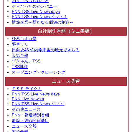
釣りごろつられごろ
そ～だったのかンパニー
FNN TSS Live News days
FNN TSS Live News イット！
情熱企業～新たなる価値の創造～
自社制作番組（ミニ番組）
ひろしま百景
夢キラリ
日向坂46 竹内希来里の地元できらる
天気予報
ずきゅん。TSS
TSS批評
オープニング・クロージング
ニュース関連
ＴＳＳ ライク！
FNN TSS Live News days
FNN Live News α
FNN TSS Live News イット!
その他ニュース
FNN・報道特別番組
原爆・終戦関連番組
ニュース全般
政治全般