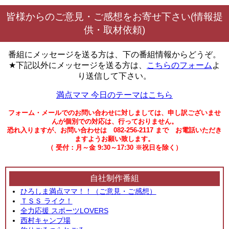
皆様からのご意見・ご感想をお寄せ下さい(情報提
供・取材依頼)
番組にメッセージを送る方は、下の番組情報からどうぞ。
★下記以外にメッセージを送る方は、
こちらのフォーム
よ
り送信して下さい。
満点ママ 今日のテーマはこちら
フォーム・メールでのお問い合わせに対しましては、申し訳ございませ
んが個別での対応は、行っておりません。
恐れ入りますが、お問い合わせは 082-256-2117 まで お電話いただき
ますようお願い致します。
（ 受付：月～金 9:30～17:30 ※祝日を除く）
自社制作番組
ひろしま満点ママ！！（ご意見・ご感想）
ＴＳＳ ライク！
全力応援 スポーツLOVERS
西村キャンプ場