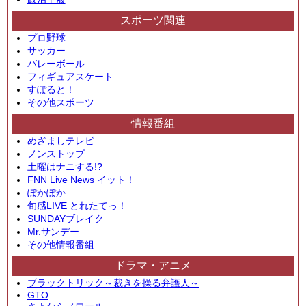
スポーツ関連
プロ野球
サッカー
バレーボール
フィギュアスケート
すぽると！
その他スポーツ
情報番組
めざましテレビ
ノンストップ
土曜はナニする!?
FNN Live News イット！
ぽかぽか
旬感LIVE とれたてっ！
SUNDAYブレイク
Mr.サンデー
その他情報番組
ドラマ・アニメ
ブラックトリック～裁きを操る弁護人～
GTO