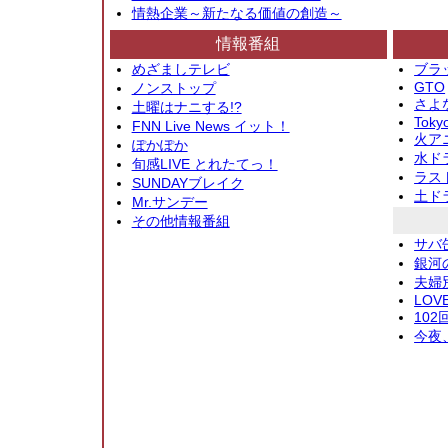
情熱企業～新たなる価値の創造～
情報番組
めざましテレビ
ブラ
GTO
ノンストップ
さよ
土曜はナニする!?
Toky
FNN Live News イット！
火アニ
ぽかぽか
水ド
旬感LIVE とれたてっ！
ラス
SUNDAYブレイク
土ド
Mr.サンデー
その他情報番組
サバ
銀河
夫婦
LOV
10
今夜