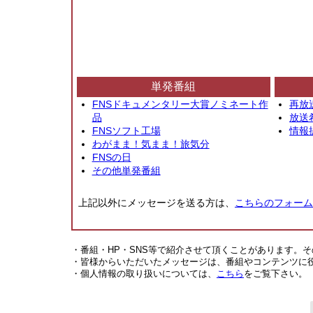
単発番組
FNSドキュメンタリー大賞ノミネート作
再放
品
放送
FNSソフト工場
情報
わがまま！気まま！旅気分
FNSの日
その他単発番組
上記以外にメッセージを送る方は、
こちらのフォーム
・番組・HP・SNS等で紹介させて頂くことがあります。
・皆様からいただいたメッセージは、番組やコンテンツに
・個人情報の取り扱いについては、
こちら
をご覧下さい。