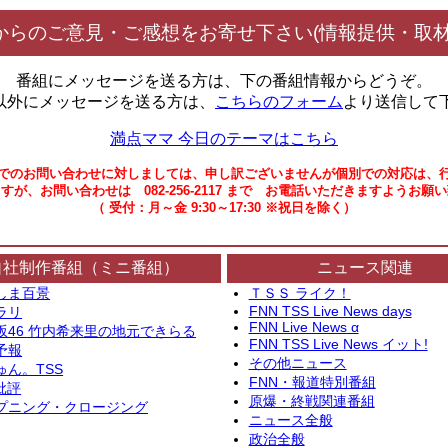
からのご意見・ご感想をお寄せ下さい(情報提供・取材
番組にメッセージを送る方は、下の番組情報からどうぞ。
以外にメッセージを送る方は、
こちらのフォーム
より送信して
満点ママ 今日のテーマはこちら
でのお問い合わせに対しましては、申し訳ございませんが個別での対応は、
すが、お問い合わせは 082-256-2117 まで お電話いただきますようお願
（ 受付：月～金 9:30～17:30 ※祝日を除く）
自社制作番組（ミニ番組）
ニュース関連
しま百景
ＴＳＳ ライク！
FNN TSS Live News days
ラリ
FNN Live News α
坂46 竹内希来里の地元できらる
FNN TSS Live News イット!
予報
その他ニュース
ゅん。TSS
FNN・報道特別番組
批評
原爆・終戦関連番組
プニング・クロージング
ニュース全般
政治全般