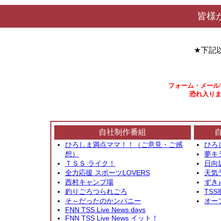
皆様
★下記
フォーム・メール
恐れ入りま
自社制作番組
ひろしま満点ママ！！（ご意見・ご感
ひろ
想）
夢キ
ＴＳＳ ライク！
日向
全力応援 スポーツLOVERS
天気
西村キャンプ場
ずき
釣りごろつられごろ
TSS
そ～だったのかンパニー
オー
FNN TSS Live News days
FNN TSS Live News イット！