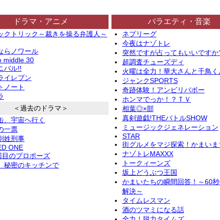
ドラマ・アニメ
バラエティ・音楽
ックトリック～裁きを操る弁護人～
ネプリーグ
今夜はナゾトレ
ならノワール
突然ですが占ってもいいですか
o middle 30
超調査チューズディ
バル!!
火曜は全力！華大さんと千鳥く
ライレブン
ジャンクSPORTS
トノート
奇跡体験！アンビリバボー
ラ
ホンマでっか！？ＴＶ
＜過去のドラマ＞
相葉◎×部
真剣遊戯!THEバトルSHOW
缶、宇宙へ行く
ミュージックジェネレーション
の一票
STAR
別姓刑事
街グルメをマジ探索！かまいま
ED ONE
ナゾトレMAXXX
2回目のプロポーズ
トークィーンズ
、秘密のキッチンで
坂上どうぶつ王国
かまいたちの瞬間回答！～60
解決～
タイムレスマン
酒のツマミになる話
全力！脱力タイムズ