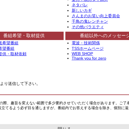
ネタパレ
新しいカギ
さんまのお笑い向上委員会
千鳥の鬼レンチャン
その他バラエティ
番組希望・取材提供
番組以外へのメッセー
送希望番組
電波・技術関係
希望番組
TSSホームページ
WEB SHOP
提供・取材依頼
Thank you for zero
より送信して下さい。
その際、趣旨を変えない範囲で多少要約させていただく場合があります。ご了
役立てるよう必ず目を通しますが、番組内でお答えする場合を除き、個別に返