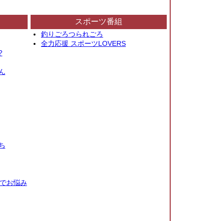
スポーツ番組
釣りごろつられごろ
全力応援 スポーツLOVERS
?
ん
ち
秒でお悩み