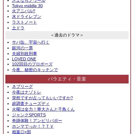
さよならノワール
Tokyo middle 30
火アニバル!!
水ドライレブン
ラストノート
土ドラ
＜過去のドラマ＞
サバ缶、宇宙へ行く
銀河の一票
夫婦別姓刑事
LOVED ONE
102回目のプロポーズ
今夜、秘密のキッチンで
バラエティ・音楽
ネプリーグ
今夜はナゾトレ
突然ですが占ってもいいですか?
超調査チューズディ
火曜は全力！華大さんと千鳥くん
ジャンクSPORTS
奇跡体験！アンビリバボー
ホンマでっか！？ＴＶ
相葉◎×部