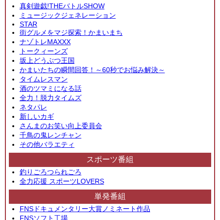
真剣遊戯!THEバトルSHOW
ミュージックジェネレーション
STAR
街グルメをマジ探索！かまいまち
ナゾトレMAXXX
トークィーンズ
坂上どうぶつ王国
かまいたちの瞬間回答！～60秒でお悩み解決～
タイムレスマン
酒のツマミになる話
全力！脱力タイムズ
ネタパレ
新しいカギ
さんまのお笑い向上委員会
千鳥の鬼レンチャン
その他バラエティ
スポーツ番組
釣りごろつられごろ
全力応援 スポーツLOVERS
単発番組
FNSドキュメンタリー大賞ノミネート作品
FNSソフト工場