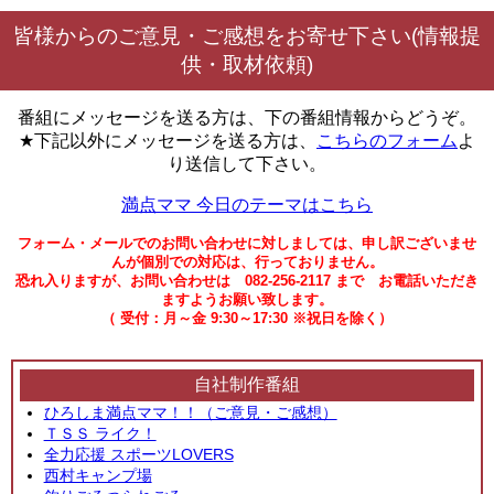
皆様からのご意見・ご感想をお寄せ下さい(情報提
供・取材依頼)
番組にメッセージを送る方は、下の番組情報からどうぞ。
★下記以外にメッセージを送る方は、
こちらのフォーム
よ
り送信して下さい。
満点ママ 今日のテーマはこちら
フォーム・メールでのお問い合わせに対しましては、申し訳ございませ
んが個別での対応は、行っておりません。
恐れ入りますが、お問い合わせは 082-256-2117 まで お電話いただき
ますようお願い致します。
（ 受付：月～金 9:30～17:30 ※祝日を除く）
自社制作番組
ひろしま満点ママ！！（ご意見・ご感想）
ＴＳＳ ライク！
全力応援 スポーツLOVERS
西村キャンプ場