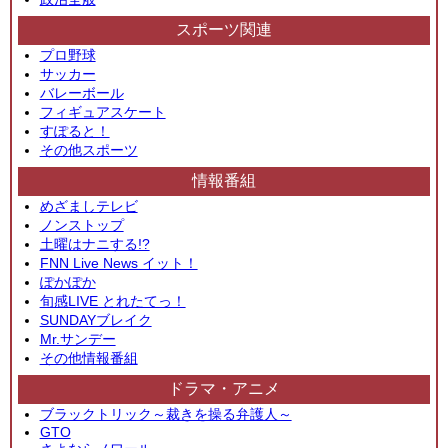
スポーツ関連
プロ野球
サッカー
バレーボール
フィギュアスケート
すぽると！
その他スポーツ
情報番組
めざましテレビ
ノンストップ
土曜はナニする!?
FNN Live News イット！
ぽかぽか
旬感LIVE とれたてっ！
SUNDAYブレイク
Mr.サンデー
その他情報番組
ドラマ・アニメ
ブラックトリック～裁きを操る弁護人～
GTO