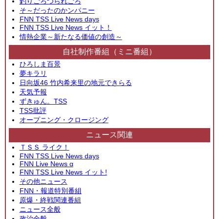
釣りごろつられごろ
そ～だったのかンパニー
FNN TSS Live News days
FNN TSS Live News イット！
情熱企業～新たなる価値の創造～
自社制作番組（ミニ番組）
ひろしま百景
夢キラリ
日向坂46 竹内希来里の地元できらる
天気予報
ずきゅん。TSS
TSS批評
オープニング・クロージング
ニュース関連
ＴＳＳ ライク！
FNN TSS Live News days
FNN Live News α
FNN TSS Live News イット!
その他ニュース
FNN・報道特別番組
原爆・終戦関連番組
ニュース全般
政治全般