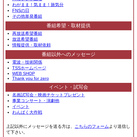
わがまま！気まま！旅気分
FNSの日
その他単発番組
番組希望・取材提供
再放送希望番組
放送希望番組
情報提供・取材依頼
番組以外へのメッセージ
電波・技術関係
TSSホームページ
WEB SHOP
Thank you for zero
イベント・試写会
名画試写会・映画チケットプレゼント
事業コンサート・演劇他
イベント
わんぱく大作戦
上記以外にメッセージを送る方は、
こちらのフォーム
より送信し
て下さい。