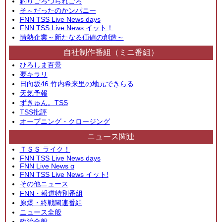
釣りごろつられごろ
そ～だったのかンパニー
FNN TSS Live News days
FNN TSS Live News イット！
情熱企業～新たなる価値の創造～
自社制作番組（ミニ番組）
ひろしま百景
夢キラリ
日向坂46 竹内希来里の地元できらる
天気予報
ずきゅん。TSS
TSS批評
オープニング・クロージング
ニュース関連
ＴＳＳ ライク！
FNN TSS Live News days
FNN Live News α
FNN TSS Live News イット!
その他ニュース
FNN・報道特別番組
原爆・終戦関連番組
ニュース全般
政治全般