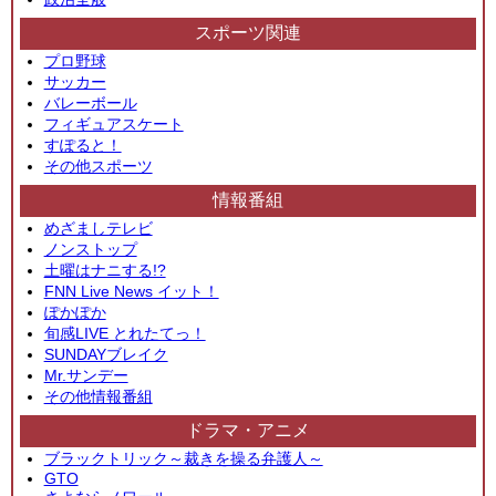
スポーツ関連
プロ野球
サッカー
バレーボール
フィギュアスケート
すぽると！
その他スポーツ
情報番組
めざましテレビ
ノンストップ
土曜はナニする!?
FNN Live News イット！
ぽかぽか
旬感LIVE とれたてっ！
SUNDAYブレイク
Mr.サンデー
その他情報番組
ドラマ・アニメ
ブラックトリック～裁きを操る弁護人～
GTO