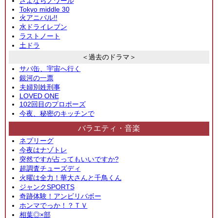
さよならノワール
Tokyo middle 30
火アニバル!!
水ドライレブン
ラストノート
土ドラ
＜過去のドラマ＞
サバ缶、宇宙へ行く
銀河の一票
夫婦別姓刑事
LOVED ONE
102回目のプロポーズ
今夜、秘密のキッチンで
バラエティ・音楽
ネプリーグ
今夜はナゾトレ
突然ですが占ってもいいですか?
超調査チューズディ
火曜は全力！華大さんと千鳥くん
ジャンクSPORTS
奇跡体験！アンビリバボー
ホンマでっか！？ＴＶ
相葉◎×部