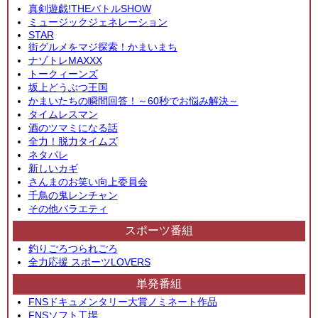
真剣遊戯!THEバトルSHOW
ミュージックジェネレーション
STAR
街グルメをマジ探索！かまいまち
ナゾトレMAXXX
トークィーンズ
坂上どうぶつ王国
かまいたちの瞬間回答！～60秒でお悩み解決～
タイムレスマン
酒のツマミになる話
全力！脱力タイムズ
ネタパレ
新しいカギ
さんまのお笑い向上委員会
千鳥の鬼レンチャン
その他バラエティ
スポーツ番組
釣りごろつられごろ
全力応援 スポーツLOVERS
単発番組
FNSドキュメンタリー大賞ノミネート作品
FNSソフト工場