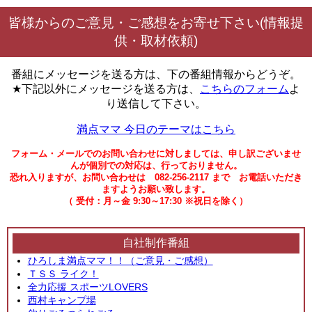
皆様からのご意見・ご感想をお寄せ下さい(情報提
供・取材依頼)
番組にメッセージを送る方は、下の番組情報からどうぞ。
★下記以外にメッセージを送る方は、
こちらのフォーム
よ
り送信して下さい。
満点ママ 今日のテーマはこちら
フォーム・メールでのお問い合わせに対しましては、申し訳ございませ
んが個別での対応は、行っておりません。
恐れ入りますが、お問い合わせは 082-256-2117 まで お電話いただき
ますようお願い致します。
（ 受付：月～金 9:30～17:30 ※祝日を除く）
自社制作番組
ひろしま満点ママ！！（ご意見・ご感想）
ＴＳＳ ライク！
全力応援 スポーツLOVERS
西村キャンプ場