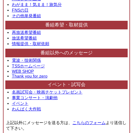
わがまま！気まま！旅気分
FNSの日
その他単発番組
番組希望・取材提供
再放送希望番組
放送希望番組
情報提供・取材依頼
番組以外へのメッセージ
電波・技術関係
TSSホームページ
WEB SHOP
Thank you for zero
イベント・試写会
名画試写会・映画チケットプレゼント
事業コンサート・演劇他
イベント
わんぱく大作戦
上記以外にメッセージを送る方は、
こちらのフォーム
より送信し
て下さい。