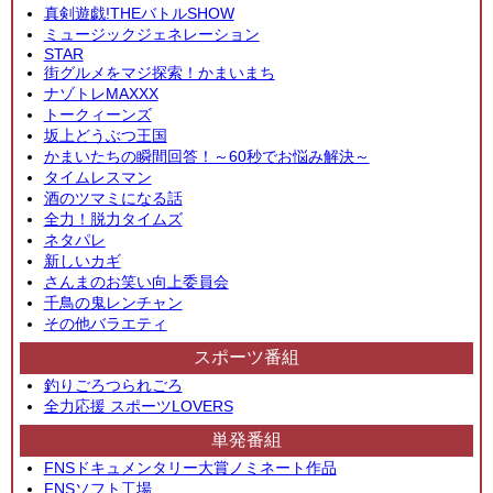
真剣遊戯!THEバトルSHOW
ミュージックジェネレーション
STAR
街グルメをマジ探索！かまいまち
ナゾトレMAXXX
トークィーンズ
坂上どうぶつ王国
かまいたちの瞬間回答！～60秒でお悩み解決～
タイムレスマン
酒のツマミになる話
全力！脱力タイムズ
ネタパレ
新しいカギ
さんまのお笑い向上委員会
千鳥の鬼レンチャン
その他バラエティ
スポーツ番組
釣りごろつられごろ
全力応援 スポーツLOVERS
単発番組
FNSドキュメンタリー大賞ノミネート作品
FNSソフト工場