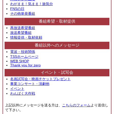
わがまま！気まま！旅気分
FNSの日
その他単発番組
番組希望・取材提供
再放送希望番組
放送希望番組
情報提供・取材依頼
番組以外へのメッセージ
電波・技術関係
TSSホームページ
WEB SHOP
Thank you for zero
イベント・試写会
名画試写会・映画チケットプレゼント
事業コンサート・演劇他
イベント
わんぱく大作戦
上記以外にメッセージを送る方は、
こちらのフォーム
より送信し
て下さい。