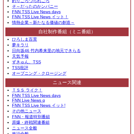
釣りごろつられごろ
そ～だったのかンパニー
FNN TSS Live News days
FNN TSS Live News イット！
情熱企業～新たなる価値の創造～
自社制作番組（ミニ番組）
ひろしま百景
夢キラリ
日向坂46 竹内希来里の地元できらる
天気予報
ずきゅん。TSS
TSS批評
オープニング・クロージング
ニュース関連
ＴＳＳ ライク！
FNN TSS Live News days
FNN Live News α
FNN TSS Live News イット!
その他ニュース
FNN・報道特別番組
原爆・終戦関連番組
ニュース全般
政治全般