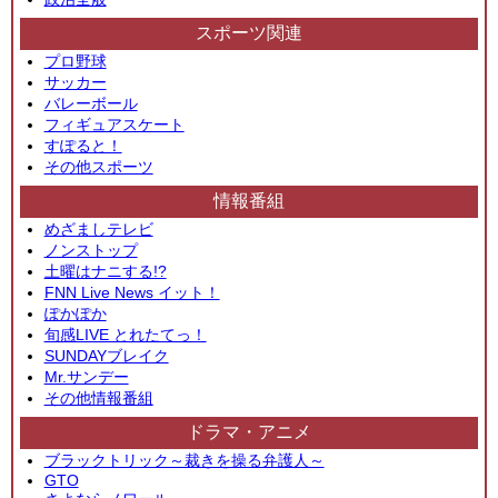
スポーツ関連
プロ野球
サッカー
バレーボール
フィギュアスケート
すぽると！
その他スポーツ
情報番組
めざましテレビ
ノンストップ
土曜はナニする!?
FNN Live News イット！
ぽかぽか
旬感LIVE とれたてっ！
SUNDAYブレイク
Mr.サンデー
その他情報番組
ドラマ・アニメ
ブラックトリック～裁きを操る弁護人～
GTO