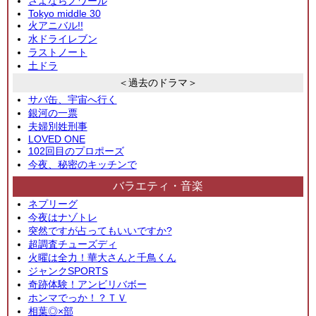
さよならノワール
Tokyo middle 30
火アニバル!!
水ドライレブン
ラストノート
土ドラ
＜過去のドラマ＞
サバ缶、宇宙へ行く
銀河の一票
夫婦別姓刑事
LOVED ONE
102回目のプロポーズ
今夜、秘密のキッチンで
バラエティ・音楽
ネプリーグ
今夜はナゾトレ
突然ですが占ってもいいですか?
超調査チューズディ
火曜は全力！華大さんと千鳥くん
ジャンクSPORTS
奇跡体験！アンビリバボー
ホンマでっか！？ＴＶ
相葉◎×部