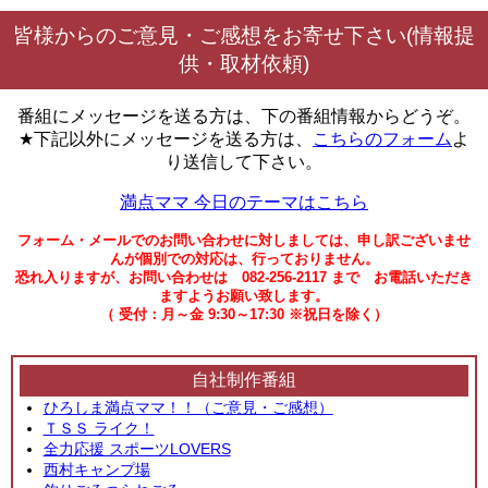
皆様からのご意見・ご感想をお寄せ下さい(情報提
供・取材依頼)
番組にメッセージを送る方は、下の番組情報からどうぞ。
★下記以外にメッセージを送る方は、
こちらのフォーム
よ
り送信して下さい。
満点ママ 今日のテーマはこちら
フォーム・メールでのお問い合わせに対しましては、申し訳ございませ
んが個別での対応は、行っておりません。
恐れ入りますが、お問い合わせは 082-256-2117 まで お電話いただき
ますようお願い致します。
（ 受付：月～金 9:30～17:30 ※祝日を除く）
自社制作番組
ひろしま満点ママ！！（ご意見・ご感想）
ＴＳＳ ライク！
全力応援 スポーツLOVERS
西村キャンプ場