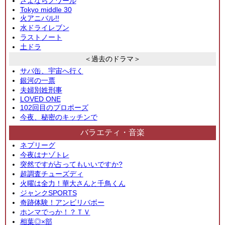
さよならノワール
Tokyo middle 30
火アニバル!!
水ドライレブン
ラストノート
土ドラ
＜過去のドラマ＞
サバ缶、宇宙へ行く
銀河の一票
夫婦別姓刑事
LOVED ONE
102回目のプロポーズ
今夜、秘密のキッチンで
バラエティ・音楽
ネプリーグ
今夜はナゾトレ
突然ですが占ってもいいですか?
超調査チューズディ
火曜は全力！華大さんと千鳥くん
ジャンクSPORTS
奇跡体験！アンビリバボー
ホンマでっか！？ＴＶ
相葉◎×部