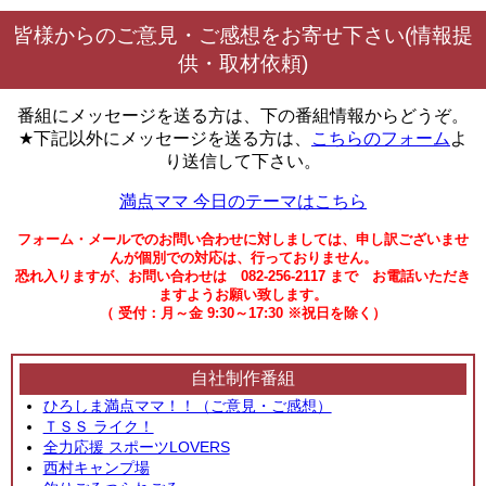
皆様からのご意見・ご感想をお寄せ下さい(情報提
供・取材依頼)
番組にメッセージを送る方は、下の番組情報からどうぞ。
★下記以外にメッセージを送る方は、
こちらのフォーム
よ
り送信して下さい。
満点ママ 今日のテーマはこちら
フォーム・メールでのお問い合わせに対しましては、申し訳ございませ
んが個別での対応は、行っておりません。
恐れ入りますが、お問い合わせは 082-256-2117 まで お電話いただき
ますようお願い致します。
（ 受付：月～金 9:30～17:30 ※祝日を除く）
自社制作番組
ひろしま満点ママ！！（ご意見・ご感想）
ＴＳＳ ライク！
全力応援 スポーツLOVERS
西村キャンプ場