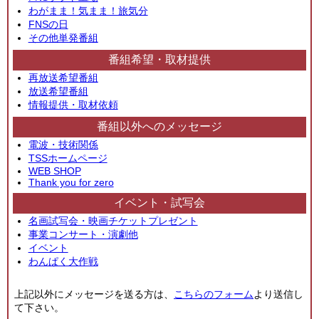
わがまま！気まま！旅気分
FNSの日
その他単発番組
番組希望・取材提供
再放送希望番組
放送希望番組
情報提供・取材依頼
番組以外へのメッセージ
電波・技術関係
TSSホームページ
WEB SHOP
Thank you for zero
イベント・試写会
名画試写会・映画チケットプレゼント
事業コンサート・演劇他
イベント
わんぱく大作戦
上記以外にメッセージを送る方は、
こちらのフォーム
より送信し
て下さい。