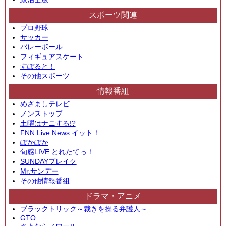
スポーツ関連
プロ野球
サッカー
バレーボール
フィギュアスケート
すぽると！
その他スポーツ
情報番組
めざましテレビ
ノンストップ
土曜はナニする!?
FNN Live News イット！
ぽかぽか
旬感LIVE とれたてっ！
SUNDAYブレイク
Mr.サンデー
その他情報番組
ドラマ・アニメ
ブラックトリック～裁きを操る弁護人～
GTO