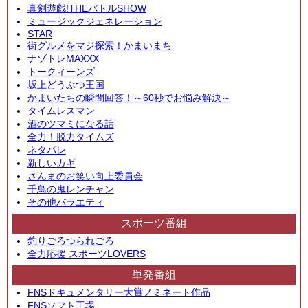
真剣遊戯!THEバトルSHOW
ミュージックジェネレーション
STAR
街グルメをマジ探索！かまいまち
ナゾトレMAXXX
トークィーンズ
坂上どうぶつ王国
かまいたちの瞬間回答！～60秒でお悩み解決～
タイムレスマン
酒のツマミになる話
全力！脱力タイムズ
ネタパレ
新しいカギ
さんまのお笑い向上委員会
千鳥の鬼レンチャン
その他バラエティ
スポーツ番組
釣りごろつられごろ
全力応援 スポーツLOVERS
単発番組
FNSドキュメンタリー大賞ノミネート作品
FNSソフト工場