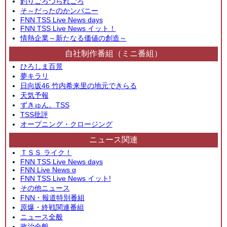
釣りごろつられごろ
そ～だったのかンパニー
FNN TSS Live News days
FNN TSS Live News イット！
情熱企業～新たなる価値の創造～
自社制作番組（ミニ番組）
ひろしま百景
夢キラリ
日向坂46 竹内希来里の地元できらる
天気予報
ずきゅん。TSS
TSS批評
オープニング・クロージング
ニュース関連
ＴＳＳ ライク！
FNN TSS Live News days
FNN Live News α
FNN TSS Live News イット!
その他ニュース
FNN・報道特別番組
原爆・終戦関連番組
ニュース全般
政治全般