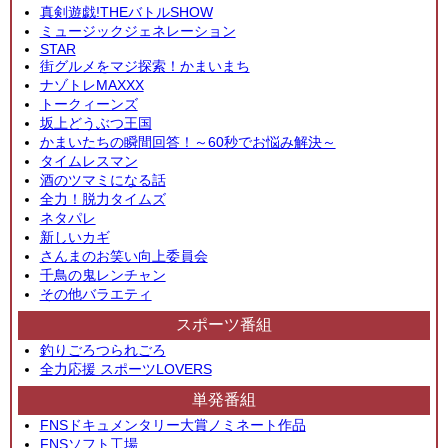
真剣遊戯!THEバトルSHOW
ミュージックジェネレーション
STAR
街グルメをマジ探索！かまいまち
ナゾトレMAXXX
トークィーンズ
坂上どうぶつ王国
かまいたちの瞬間回答！～60秒でお悩み解決～
タイムレスマン
酒のツマミになる話
全力！脱力タイムズ
ネタパレ
新しいカギ
さんまのお笑い向上委員会
千鳥の鬼レンチャン
その他バラエティ
スポーツ番組
釣りごろつられごろ
全力応援 スポーツLOVERS
単発番組
FNSドキュメンタリー大賞ノミネート作品
FNSソフト工場