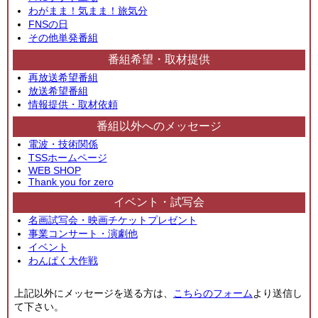
わがまま！気まま！旅気分
FNSの日
その他単発番組
番組希望・取材提供
再放送希望番組
放送希望番組
情報提供・取材依頼
番組以外へのメッセージ
電波・技術関係
TSSホームページ
WEB SHOP
Thank you for zero
イベント・試写会
名画試写会・映画チケットプレゼント
事業コンサート・演劇他
イベント
わんぱく大作戦
上記以外にメッセージを送る方は、
こちらのフォーム
より送信し
て下さい。