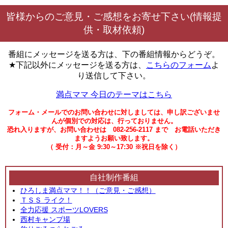
皆様からのご意見・ご感想をお寄せ下さい(情報提
供・取材依頼)
番組にメッセージを送る方は、下の番組情報からどうぞ。
★下記以外にメッセージを送る方は、
こちらのフォーム
よ
り送信して下さい。
満点ママ 今日のテーマはこちら
フォーム・メールでのお問い合わせに対しましては、申し訳ございませ
んが個別での対応は、行っておりません。
恐れ入りますが、お問い合わせは 082-256-2117 まで お電話いただき
ますようお願い致します。
（ 受付：月～金 9:30～17:30 ※祝日を除く）
自社制作番組
ひろしま満点ママ！！（ご意見・ご感想）
ＴＳＳ ライク！
全力応援 スポーツLOVERS
西村キャンプ場