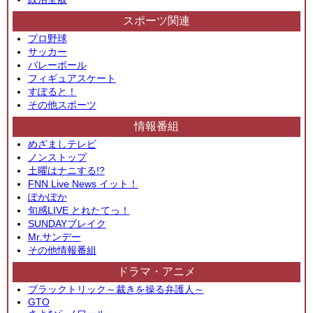
スポーツ関連
プロ野球
サッカー
バレーボール
フィギュアスケート
すぽると！
その他スポーツ
情報番組
めざましテレビ
ノンストップ
土曜はナニする!?
FNN Live News イット！
ぽかぽか
旬感LIVE とれたてっ！
SUNDAYブレイク
Mr.サンデー
その他情報番組
ドラマ・アニメ
ブラックトリック～裁きを操る弁護人～
GTO