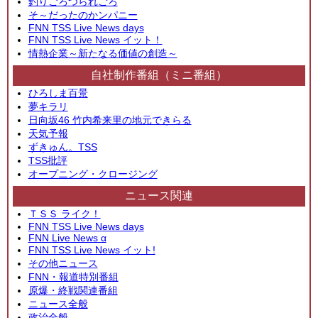
釣りごろつられごろ
そ～だったのかンパニー
FNN TSS Live News days
FNN TSS Live News イット！
情熱企業～新たなる価値の創造～
自社制作番組（ミニ番組）
ひろしま百景
夢キラリ
日向坂46 竹内希来里の地元できらる
天気予報
ずきゅん。TSS
TSS批評
オープニング・クロージング
ニュース関連
ＴＳＳ ライク！
FNN TSS Live News days
FNN Live News α
FNN TSS Live News イット!
その他ニュース
FNN・報道特別番組
原爆・終戦関連番組
ニュース全般
政治全般