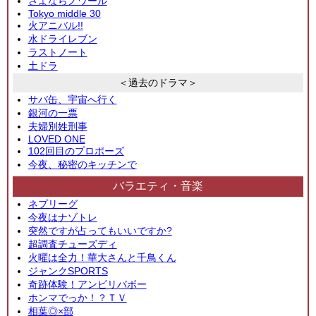
さよならノワール
Tokyo middle 30
火アニバル!!
水ドライレブン
ラストノート
土ドラ
＜過去のドラマ＞
サバ缶、宇宙へ行く
銀河の一票
夫婦別姓刑事
LOVED ONE
102回目のプロポーズ
今夜、秘密のキッチンで
バラエティ・音楽
ネプリーグ
今夜はナゾトレ
突然ですが占ってもいいですか?
超調査チューズディ
火曜は全力！華大さんと千鳥くん
ジャンクSPORTS
奇跡体験！アンビリバボー
ホンマでっか！？ＴＶ
相葉◎×部