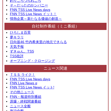
釣りごろつられごろ
そ～だったのかンパニー
FNN TSS Live News days
FNN TSS Live News イット！
情熱企業～新たなる価値の創造～
自社制作番組（ミニ番組）
ひろしま百景
夢キラリ
日向坂46 竹内希来里の地元できらる
天気予報
ずきゅん。TSS
TSS批評
オープニング・クロージング
ニュース関連
ＴＳＳ ライク！
FNN TSS Live News days
FNN Live News α
FNN TSS Live News イット!
その他ニュース
FNN・報道特別番組
原爆・終戦関連番組
ニュース全般
政治全般