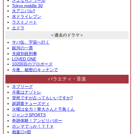
さよならノワール
Tokyo middle 30
火アニバル!!
水ドライレブン
ラストノート
土ドラ
＜過去のドラマ＞
サバ缶、宇宙へ行く
銀河の一票
夫婦別姓刑事
LOVED ONE
102回目のプロポーズ
今夜、秘密のキッチンで
バラエティ・音楽
ネプリーグ
今夜はナゾトレ
突然ですが占ってもいいですか?
超調査チューズディ
火曜は全力！華大さんと千鳥くん
ジャンクSPORTS
奇跡体験！アンビリバボー
ホンマでっか！？ＴＶ
相葉◎×部