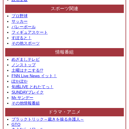
スポーツ関連
プロ野球
サッカー
バレーボール
フィギュアスケート
すぽると！
その他スポーツ
情報番組
めざましテレビ
ノンストップ
土曜はナニする!?
FNN Live News イット！
ぽかぽか
旬感LIVE とれたてっ！
SUNDAYブレイク
Mr.サンデー
その他情報番組
ドラマ・アニメ
ブラックトリック～裁きを操る弁護人～
GTO