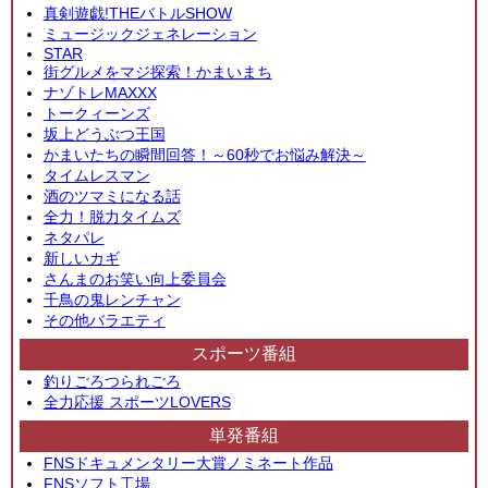
真剣遊戯!THEバトルSHOW
ミュージックジェネレーション
STAR
街グルメをマジ探索！かまいまち
ナゾトレMAXXX
トークィーンズ
坂上どうぶつ王国
かまいたちの瞬間回答！～60秒でお悩み解決～
タイムレスマン
酒のツマミになる話
全力！脱力タイムズ
ネタパレ
新しいカギ
さんまのお笑い向上委員会
千鳥の鬼レンチャン
その他バラエティ
スポーツ番組
釣りごろつられごろ
全力応援 スポーツLOVERS
単発番組
FNSドキュメンタリー大賞ノミネート作品
FNSソフト工場