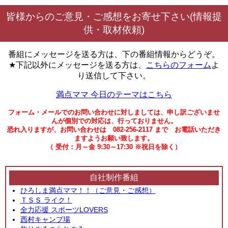
皆様からのご意見・ご感想をお寄せ下さい(情報提
供・取材依頼)
番組にメッセージを送る方は、下の番組情報からどうぞ。
★下記以外にメッセージを送る方は、
こちらのフォーム
よ
り送信して下さい。
満点ママ 今日のテーマはこちら
フォーム・メールでのお問い合わせに対しましては、申し訳ございませ
んが個別での対応は、行っておりません。
恐れ入りますが、お問い合わせは 082-256-2117 まで お電話いただき
ますようお願い致します。
（ 受付：月～金 9:30～17:30 ※祝日を除く）
自社制作番組
ひろしま満点ママ！！（ご意見・ご感想）
ＴＳＳ ライク！
全力応援 スポーツLOVERS
西村キャンプ場