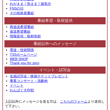
わがまま！気まま！旅気分
FNSの日
その他単発番組
番組希望・取材提供
再放送希望番組
放送希望番組
情報提供・取材依頼
番組以外へのメッセージ
電波・技術関係
TSSホームページ
WEB SHOP
Thank you for zero
イベント・試写会
名画試写会・映画チケットプレゼント
事業コンサート・演劇他
イベント
わんぱく大作戦
上記以外にメッセージを送る方は、
こちらのフォーム
より送信し
て下さい。