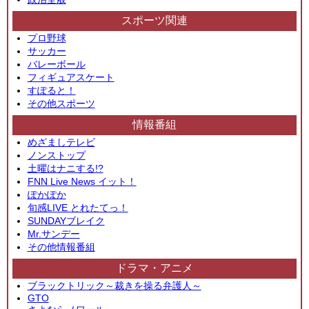
スポーツ関連
プロ野球
サッカー
バレーボール
フィギュアスケート
すぽると！
その他スポーツ
情報番組
めざましテレビ
ノンストップ
土曜はナニする!?
FNN Live News イット！
ぽかぽか
旬感LIVE とれたてっ！
SUNDAYブレイク
Mr.サンデー
その他情報番組
ドラマ・アニメ
ブラックトリック～裁きを操る弁護人～
GTO