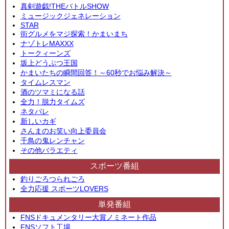
真剣遊戯!THEバトルSHOW
ミュージックジェネレーション
STAR
街グルメをマジ探索！かまいまち
ナゾトレMAXXX
トークィーンズ
坂上どうぶつ王国
かまいたちの瞬間回答！～60秒でお悩み解決～
タイムレスマン
酒のツマミになる話
全力！脱力タイムズ
ネタパレ
新しいカギ
さんまのお笑い向上委員会
千鳥の鬼レンチャン
その他バラエティ
スポーツ番組
釣りごろつられごろ
全力応援 スポーツLOVERS
単発番組
FNSドキュメンタリー大賞ノミネート作品
FNSソフト工場