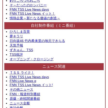
釣りごろつられごろ
そ～だったのかンパニー
FNN TSS Live News days
FNN TSS Live News イット！
情熱企業～新たなる価値の創造～
自社制作番組（ミニ番組）
ひろしま百景
夢キラリ
日向坂46 竹内希来里の地元できらる
天気予報
ずきゅん。TSS
TSS批評
オープニング・クロージング
ニュース関連
ＴＳＳ ライク！
FNN TSS Live News days
FNN Live News α
FNN TSS Live News イット!
その他ニュース
FNN・報道特別番組
原爆・終戦関連番組
ニュース全般
政治全般