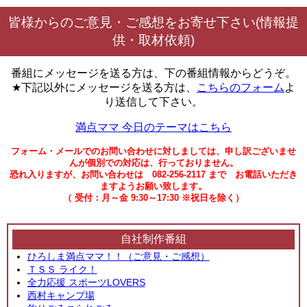
皆様からのご意見・ご感想をお寄せ下さい(情報提
供・取材依頼)
番組にメッセージを送る方は、下の番組情報からどうぞ。
★下記以外にメッセージを送る方は、
こちらのフォーム
よ
り送信して下さい。
満点ママ 今日のテーマはこちら
フォーム・メールでのお問い合わせに対しましては、申し訳ございませ
んが個別での対応は、行っておりません。
恐れ入りますが、お問い合わせは 082-256-2117 まで お電話いただき
ますようお願い致します。
（ 受付：月～金 9:30～17:30 ※祝日を除く）
自社制作番組
ひろしま満点ママ！！（ご意見・ご感想）
ＴＳＳ ライク！
全力応援 スポーツLOVERS
西村キャンプ場