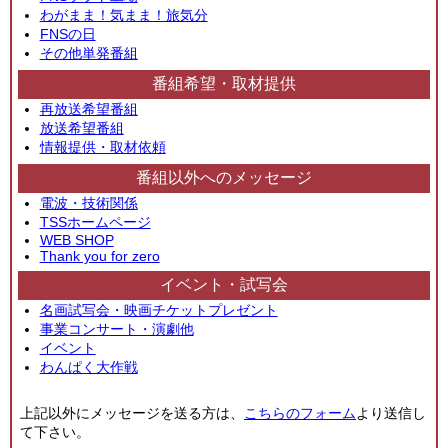
わがまま！気まま！旅気分
FNSの日
その他単発番組
番組希望・取材提供
再放送希望番組
放送希望番組
情報提供・取材依頼
番組以外へのメッセージ
電波・技術関係
TSSホームページ
WEB SHOP
Thank you for zero
イベント・試写会
名画試写会・映画チケットプレゼント
事業コンサート・演劇他
イベント
わんぱく大作戦
上記以外にメッセージを送る方は、
こちらのフォーム
より送信し
て下さい。