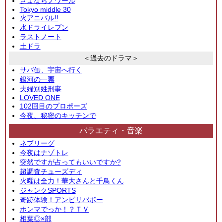
さよならノワール
Tokyo middle 30
火アニバル!!
水ドライレブン
ラストノート
土ドラ
＜過去のドラマ＞
サバ缶、宇宙へ行く
銀河の一票
夫婦別姓刑事
LOVED ONE
102回目のプロポーズ
今夜、秘密のキッチンで
バラエティ・音楽
ネプリーグ
今夜はナゾトレ
突然ですが占ってもいいですか?
超調査チューズディ
火曜は全力！華大さんと千鳥くん
ジャンクSPORTS
奇跡体験！アンビリバボー
ホンマでっか！？ＴＶ
相葉◎×部