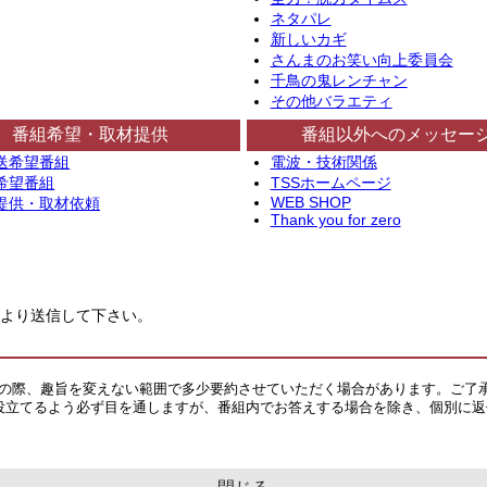
ネタパレ
新しいカギ
さんまのお笑い向上委員会
千鳥の鬼レンチャン
その他バラエティ
番組希望・取材提供
番組以外へのメッセー
送希望番組
電波・技術関係
希望番組
TSSホームページ
WEB SHOP
提供・取材依頼
Thank you for zero
より送信して下さい。
その際、趣旨を変えない範囲で多少要約させていただく場合があります。ご了
役立てるよう必ず目を通しますが、番組内でお答えする場合を除き、個別に返