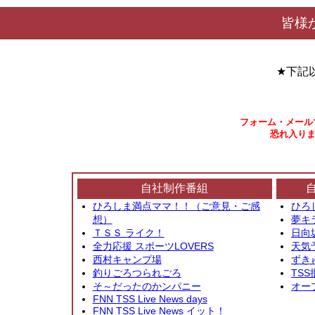
皆様
★下記
フォーム・メール
恐れ入りま
自社制作番組
ひろしま満点ママ！！（ご意見・ご感
ひろ
想）
夢キ
ＴＳＳ ライク！
日向
全力応援 スポーツLOVERS
天気
西村キャンプ場
ずき
釣りごろつられごろ
TSS
そ～だったのかンパニー
オー
FNN TSS Live News days
FNN TSS Live News イット！