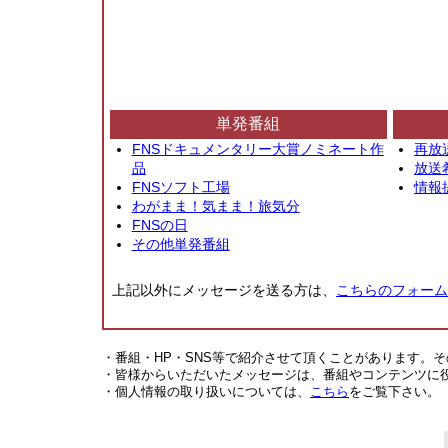
単発番組
FNSドキュメンタリー大賞ノミネート作
再放
品
放送
FNSソフト工場
情報
わがまま！気まま！旅気分
FNSの日
その他単発番組
上記以外にメッセージを送る方は、
こちらのフォーム
・番組・HP・SNS等で紹介させて頂くことがあります。
・皆様からいただいたメッセージは、番組やコンテンツに
・個人情報の取り扱いについては、
こちら
をご覧下さい。