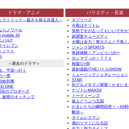
ドラマ・アニメ
バラエティ・音楽
ックトリック～裁きを操る弁護人～
ネプリーグ
今夜はナゾトレ
ならノワール
突然ですが占ってもいいですか
o middle 30
超調査チューズディ
バル!!
火曜は全力！華大さんと千鳥く
ライレブン
ジャンクSPORTS
トノート
奇跡体験！アンビリバボー
ラ
ホンマでっか！？ＴＶ
＜過去のドラマ＞
相葉◎×部
真剣遊戯!THEバトルSHOW
缶、宇宙へ行く
ミュージックジェネレーション
の一票
STAR
別姓刑事
街グルメをマジ探索！かまいま
ED ONE
ナゾトレMAXXX
2回目のプロポーズ
トークィーンズ
、秘密のキッチンで
坂上どうぶつ王国
かまいたちの瞬間回答！～60
解決～
タイムレスマン
酒のツマミになる話
全力！脱力タイムズ