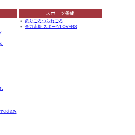
スポーツ番組
釣りごろつられごろ
全力応援 スポーツLOVERS
?
ん
ち
秒でお悩み