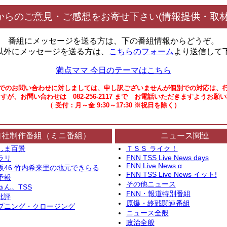
からのご意見・ご感想をお寄せ下さい(情報提供・取材
番組にメッセージを送る方は、下の番組情報からどうぞ。
以外にメッセージを送る方は、
こちらのフォーム
より送信して
満点ママ 今日のテーマはこちら
でのお問い合わせに対しましては、申し訳ございませんが個別での対応は、
すが、お問い合わせは 082-256-2117 まで お電話いただきますようお願
（ 受付：月～金 9:30～17:30 ※祝日を除く）
自社制作番組（ミニ番組）
ニュース関連
しま百景
ＴＳＳ ライク！
FNN TSS Live News days
ラリ
FNN Live News α
坂46 竹内希来里の地元できらる
FNN TSS Live News イット!
予報
その他ニュース
ゅん。TSS
FNN・報道特別番組
批評
原爆・終戦関連番組
プニング・クロージング
ニュース全般
政治全般