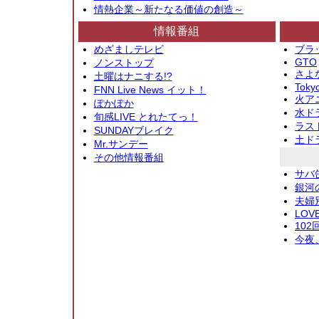
情熱企業～新たなる価値の創造～
情報番組
めざましテレビ
ブラ
GTO
ノンストップ
さよ
土曜はナニする!?
Toky
FNN Live News イット！
火アニ
ぽかぽか
水ド
旬感LIVE とれたてっ！
ラス
SUNDAYブレイク
土ド
Mr.サンデー
その他情報番組
サバ
銀河
夫婦
LOV
10
今夜