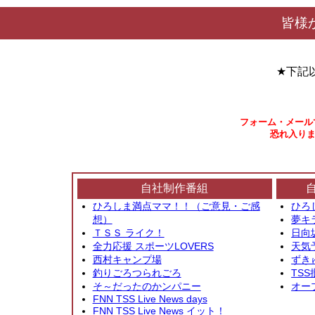
皆様
★下記
フォーム・メール
恐れ入りま
自社制作番組
ひろしま満点ママ！！（ご意見・ご感
ひろ
想）
夢キ
ＴＳＳ ライク！
日向
全力応援 スポーツLOVERS
天気
西村キャンプ場
ずき
釣りごろつられごろ
TSS
そ～だったのかンパニー
オー
FNN TSS Live News days
FNN TSS Live News イット！