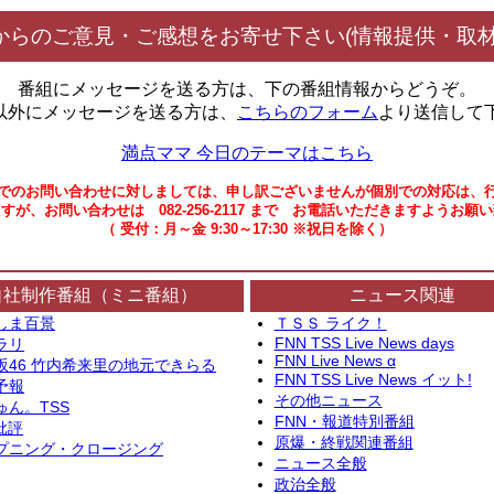
からのご意見・ご感想をお寄せ下さい(情報提供・取材
番組にメッセージを送る方は、下の番組情報からどうぞ。
以外にメッセージを送る方は、
こちらのフォーム
より送信して
満点ママ 今日のテーマはこちら
でのお問い合わせに対しましては、申し訳ございませんが個別での対応は、
すが、お問い合わせは 082-256-2117 まで お電話いただきますようお願
（ 受付：月～金 9:30～17:30 ※祝日を除く）
自社制作番組（ミニ番組）
ニュース関連
しま百景
ＴＳＳ ライク！
FNN TSS Live News days
ラリ
FNN Live News α
坂46 竹内希来里の地元できらる
FNN TSS Live News イット!
予報
その他ニュース
ゅん。TSS
FNN・報道特別番組
批評
原爆・終戦関連番組
プニング・クロージング
ニュース全般
政治全般