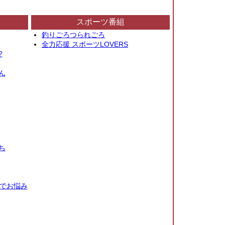
スポーツ番組
釣りごろつられごろ
全力応援 スポーツLOVERS
?
ん
ち
秒でお悩み