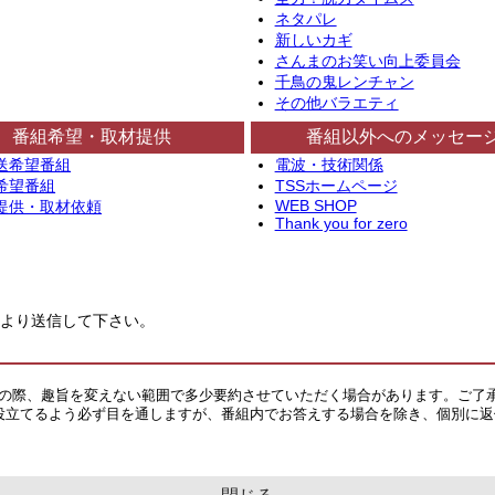
ネタパレ
新しいカギ
さんまのお笑い向上委員会
千鳥の鬼レンチャン
その他バラエティ
番組希望・取材提供
番組以外へのメッセー
送希望番組
電波・技術関係
希望番組
TSSホームページ
WEB SHOP
提供・取材依頼
Thank you for zero
より送信して下さい。
その際、趣旨を変えない範囲で多少要約させていただく場合があります。ご了
役立てるよう必ず目を通しますが、番組内でお答えする場合を除き、個別に返