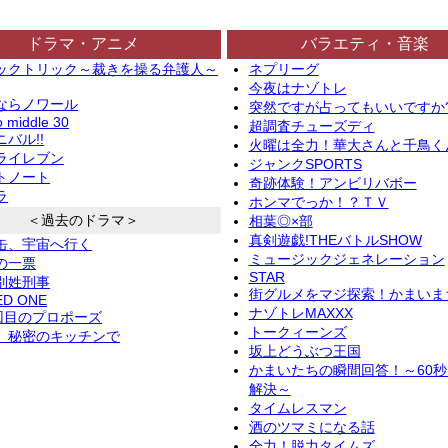
ドラマ・アニメ
バラエティ・音楽
ックトリック～裁きを操る弁護人～
ネプリーグ
今夜はナゾトレ
ならノワール
突然ですが占ってもいいですか
o middle 30
超調査チューズディ
バル!!
火曜は全力！華大さんと千鳥く
ライレブン
ジャンクSPORTS
トノート
奇跡体験！アンビリバボー
ラ
ホンマでっか！？ＴＶ
＜過去のドラマ＞
相葉◎×部
真剣遊戯!THEバトルSHOW
缶、宇宙へ行く
ミュージックジェネレーション
の一票
STAR
別姓刑事
街グルメをマジ探索！かまいま
ED ONE
ナゾトレMAXXX
2回目のプロポーズ
トークィーンズ
、秘密のキッチンで
坂上どうぶつ王国
かまいたちの瞬間回答！～60
解決～
タイムレスマン
酒のツマミになる話
全力！脱力タイムズ