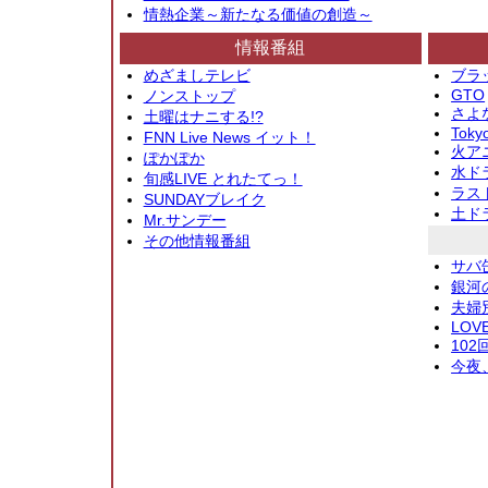
情熱企業～新たなる価値の創造～
情報番組
めざましテレビ
ブラ
GTO
ノンストップ
さよ
土曜はナニする!?
Toky
FNN Live News イット！
火アニ
ぽかぽか
水ド
旬感LIVE とれたてっ！
ラス
SUNDAYブレイク
土ド
Mr.サンデー
その他情報番組
サバ
銀河
夫婦
LOV
10
今夜