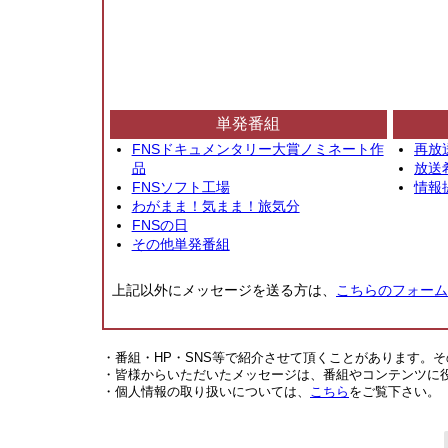
単発番組
FNSドキュメンタリー大賞ノミネート作
再放
品
放送
FNSソフト工場
情報
わがまま！気まま！旅気分
FNSの日
その他単発番組
上記以外にメッセージを送る方は、
こちらのフォーム
・番組・HP・SNS等で紹介させて頂くことがあります。
・皆様からいただいたメッセージは、番組やコンテンツに
・個人情報の取り扱いについては、
こちら
をご覧下さい。