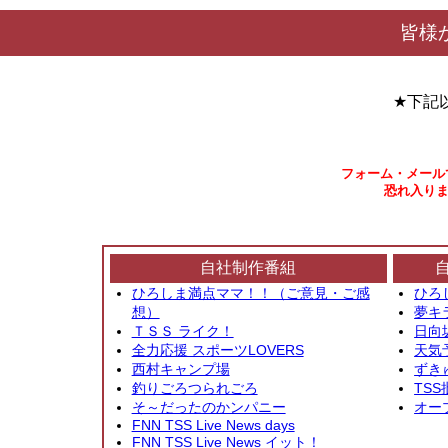
皆様
★下記
フォーム・メール
恐れ入りま
自社制作番組
ひろしま満点ママ！！（ご意見・ご感
ひろ
想）
夢キ
ＴＳＳ ライク！
日向
全力応援 スポーツLOVERS
天気
西村キャンプ場
ずき
釣りごろつられごろ
TSS
そ～だったのかンパニー
オー
FNN TSS Live News days
FNN TSS Live News イット！