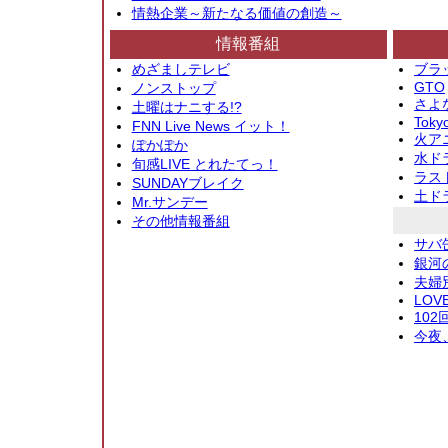
情熱企業～新たなる価値の創造～
情報番組
めざましテレビ
ブラ
GTO
ノンストップ
さよ
土曜はナニする!?
Toky
FNN Live News イット！
火アニ
ぽかぽか
水ド
旬感LIVE とれたてっ！
ラス
SUNDAYブレイク
土ド
Mr.サンデー
その他情報番組
サバ
銀河
夫婦
LOV
10
今夜