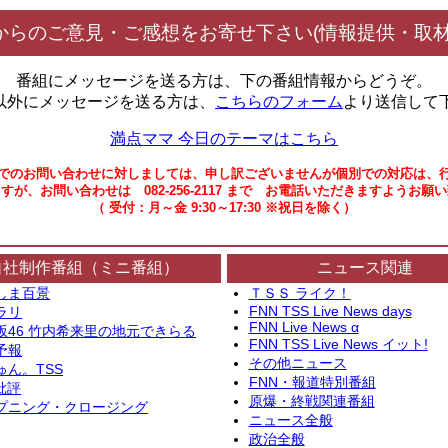
からのご意見・ご感想をお寄せ下さい(情報提供・取材
番組にメッセージを送る方は、下の番組情報からどうぞ。
以外にメッセージを送る方は、
こちらのフォーム
より送信して
満点ママ 今日のテーマはこちら
でのお問い合わせに対しましては、申し訳ございませんが個別での対応は、
すが、お問い合わせは 082-256-2117 まで お電話いただきますようお願
（ 受付：月～金 9:30～17:30 ※祝日を除く）
自社制作番組（ミニ番組）
ニュース関連
しま百景
ＴＳＳ ライク！
FNN TSS Live News days
ラリ
FNN Live News α
坂46 竹内希来里の地元できらる
FNN TSS Live News イット!
予報
その他ニュース
ゅん。TSS
FNN・報道特別番組
批評
原爆・終戦関連番組
プニング・クロージング
ニュース全般
政治全般