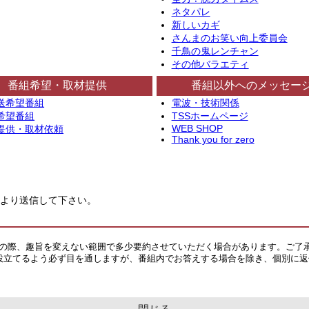
ネタパレ
新しいカギ
さんまのお笑い向上委員会
千鳥の鬼レンチャン
その他バラエティ
番組希望・取材提供
番組以外へのメッセー
送希望番組
電波・技術関係
希望番組
TSSホームページ
WEB SHOP
提供・取材依頼
Thank you for zero
より送信して下さい。
その際、趣旨を変えない範囲で多少要約させていただく場合があります。ご了
役立てるよう必ず目を通しますが、番組内でお答えする場合を除き、個別に返