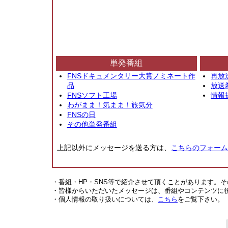
単発番組
FNSドキュメンタリー大賞ノミネート作
再放
品
放送
FNSソフト工場
情報
わがまま！気まま！旅気分
FNSの日
その他単発番組
上記以外にメッセージを送る方は、
こちらのフォーム
・番組・HP・SNS等で紹介させて頂くことがあります。
・皆様からいただいたメッセージは、番組やコンテンツに
・個人情報の取り扱いについては、
こちら
をご覧下さい。