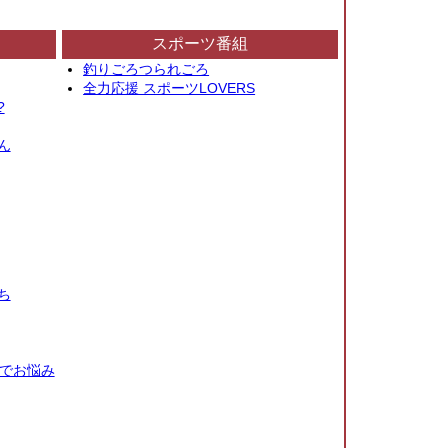
スポーツ番組
釣りごろつられごろ
全力応援 スポーツLOVERS
?
ん
ち
秒でお悩み