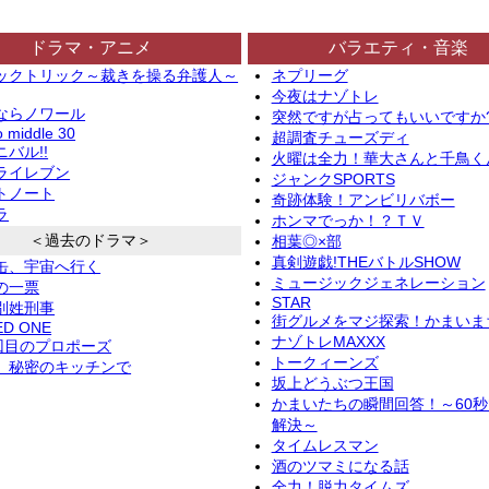
ドラマ・アニメ
バラエティ・音楽
ックトリック～裁きを操る弁護人～
ネプリーグ
今夜はナゾトレ
ならノワール
突然ですが占ってもいいですか
o middle 30
超調査チューズディ
バル!!
火曜は全力！華大さんと千鳥く
ライレブン
ジャンクSPORTS
トノート
奇跡体験！アンビリバボー
ラ
ホンマでっか！？ＴＶ
＜過去のドラマ＞
相葉◎×部
真剣遊戯!THEバトルSHOW
缶、宇宙へ行く
ミュージックジェネレーション
の一票
STAR
別姓刑事
街グルメをマジ探索！かまいま
ED ONE
ナゾトレMAXXX
2回目のプロポーズ
トークィーンズ
、秘密のキッチンで
坂上どうぶつ王国
かまいたちの瞬間回答！～60
解決～
タイムレスマン
酒のツマミになる話
全力！脱力タイムズ