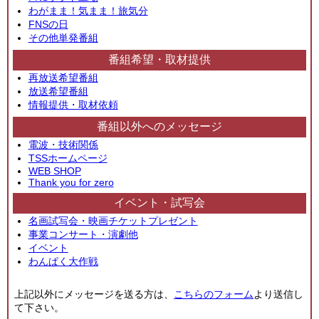
わがまま！気まま！旅気分
FNSの日
その他単発番組
番組希望・取材提供
再放送希望番組
放送希望番組
情報提供・取材依頼
番組以外へのメッセージ
電波・技術関係
TSSホームページ
WEB SHOP
Thank you for zero
イベント・試写会
名画試写会・映画チケットプレゼント
事業コンサート・演劇他
イベント
わんぱく大作戦
上記以外にメッセージを送る方は、
こちらのフォーム
より送信し
て下さい。