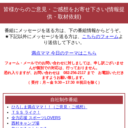
皆様からのご意見・ご感想をお寄せ下さい(情報提
供・取材依頼)
番組にメッセージを送る方は、下の番組情報からどうぞ。
★下記以外にメッセージを送る方は、
こちらのフォーム
よ
り送信して下さい。
満点ママ 今日のテーマはこちら
フォーム・メールでのお問い合わせに対しましては、申し訳ございませ
んが個別での対応は、行っておりません。
恐れ入りますが、お問い合わせは 082-256-2117 まで お電話いただき
ますようお願い致します。
（ 受付：月～金 9:30～17:30 ※祝日を除く）
自社制作番組
ひろしま満点ママ！！（ご意見・ご感想）
ＴＳＳ ライク！
全力応援 スポーツLOVERS
西村キャンプ場