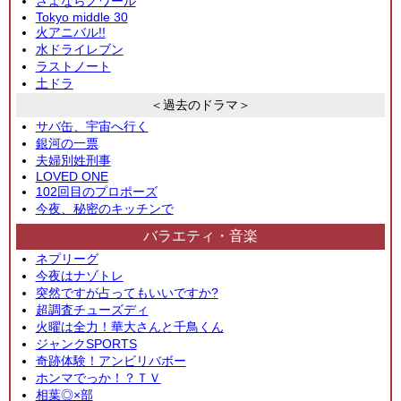
さよならノワール
Tokyo middle 30
火アニバル!!
水ドライレブン
ラストノート
土ドラ
＜過去のドラマ＞
サバ缶、宇宙へ行く
銀河の一票
夫婦別姓刑事
LOVED ONE
102回目のプロポーズ
今夜、秘密のキッチンで
バラエティ・音楽
ネプリーグ
今夜はナゾトレ
突然ですが占ってもいいですか?
超調査チューズディ
火曜は全力！華大さんと千鳥くん
ジャンクSPORTS
奇跡体験！アンビリバボー
ホンマでっか！？ＴＶ
相葉◎×部