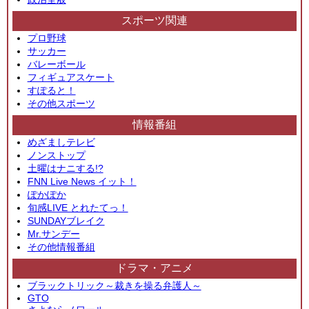
スポーツ関連
プロ野球
サッカー
バレーボール
フィギュアスケート
すぽると！
その他スポーツ
情報番組
めざましテレビ
ノンストップ
土曜はナニする!?
FNN Live News イット！
ぽかぽか
旬感LIVE とれたてっ！
SUNDAYブレイク
Mr.サンデー
その他情報番組
ドラマ・アニメ
ブラックトリック～裁きを操る弁護人～
GTO