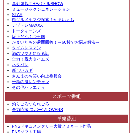
真剣遊戯!THEバトルSHOW
ミュージックジェネレーション
STAR
街グルメをマジ探索！かまいまち
ナゾトレMAXXX
トークィーンズ
坂上どうぶつ王国
かまいたちの瞬間回答！～60秒でお悩み解決～
タイムレスマン
酒のツマミになる話
全力！脱力タイムズ
ネタパレ
新しいカギ
さんまのお笑い向上委員会
千鳥の鬼レンチャン
その他バラエティ
スポーツ番組
釣りごろつられごろ
全力応援 スポーツLOVERS
単発番組
FNSドキュメンタリー大賞ノミネート作品
FNSソフト工場