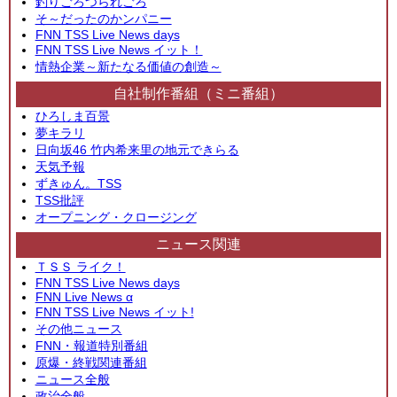
釣りごろつられごろ
そ～だったのかンパニー
FNN TSS Live News days
FNN TSS Live News イット！
情熱企業～新たなる価値の創造～
自社制作番組（ミニ番組）
ひろしま百景
夢キラリ
日向坂46 竹内希来里の地元できらる
天気予報
ずきゅん。TSS
TSS批評
オープニング・クロージング
ニュース関連
ＴＳＳ ライク！
FNN TSS Live News days
FNN Live News α
FNN TSS Live News イット!
その他ニュース
FNN・報道特別番組
原爆・終戦関連番組
ニュース全般
政治全般