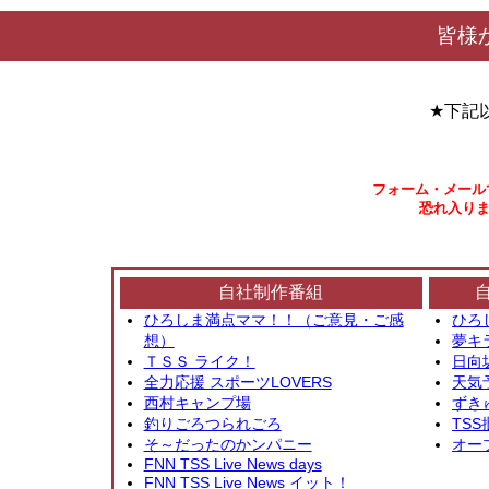
皆様
★下記
フォーム・メール
恐れ入りま
自社制作番組
ひろしま満点ママ！！（ご意見・ご感
ひろ
想）
夢キ
ＴＳＳ ライク！
日向
全力応援 スポーツLOVERS
天気
西村キャンプ場
ずき
釣りごろつられごろ
TSS
そ～だったのかンパニー
オー
FNN TSS Live News days
FNN TSS Live News イット！