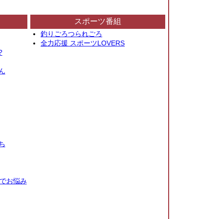
スポーツ番組
釣りごろつられごろ
全力応援 スポーツLOVERS
?
ん
ち
秒でお悩み