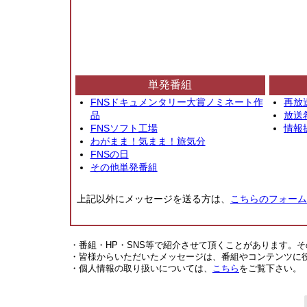
単発番組
FNSドキュメンタリー大賞ノミネート作
再放
品
放送
FNSソフト工場
情報
わがまま！気まま！旅気分
FNSの日
その他単発番組
上記以外にメッセージを送る方は、
こちらのフォーム
・番組・HP・SNS等で紹介させて頂くことがあります。
・皆様からいただいたメッセージは、番組やコンテンツに
・個人情報の取り扱いについては、
こちら
をご覧下さい。