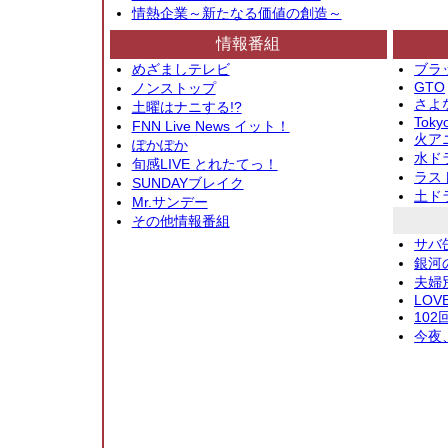
情熱企業～新たなる価値の創造～
情報番組
めざましテレビ
ブラ
GTO
ノンストップ
さよ
土曜はナニする!?
Toky
FNN Live News イット！
火アニ
ぽかぽか
水ド
旬感LIVE とれたてっ！
ラス
SUNDAYブレイク
土ド
Mr.サンデー
その他情報番組
サバ
銀河
夫婦
LOV
10
今夜