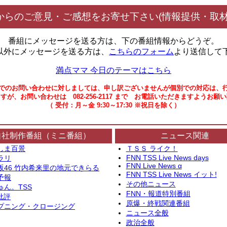
からのご意見・ご感想をお寄せ下さい(情報提供・取材
番組にメッセージを送る方は、下の番組情報からどうぞ。
以外にメッセージを送る方は、
こちらのフォーム
より送信して
満点ママ 今日のテーマはこちら
でのお問い合わせに対しましては、申し訳ございませんが個別での対応は、
すが、お問い合わせは 082-256-2117 まで お電話いただきますようお願
（ 受付：月～金 9:30～17:30 ※祝日を除く）
自社制作番組（ミニ番組）
ニュース関連
しま百景
ＴＳＳ ライク！
FNN TSS Live News days
ラリ
FNN Live News α
坂46 竹内希来里の地元できらる
FNN TSS Live News イット!
予報
その他ニュース
ゅん。TSS
FNN・報道特別番組
批評
原爆・終戦関連番組
プニング・クロージング
ニュース全般
政治全般