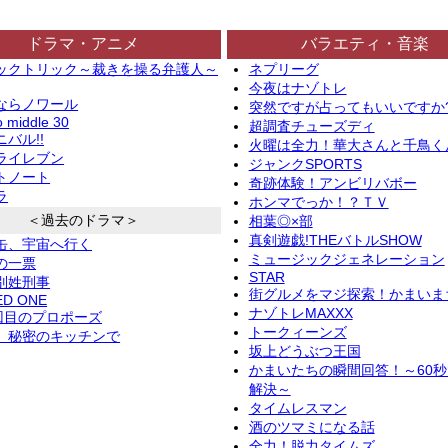
ドラマ・アニメ
バラエティ・音楽
ックトリック～裁きを操る弁護人～
ネプリーグ
今夜はナゾトレ
ならノワール
突然ですが占ってもいいですか
o middle 30
超調査チューズディ
バル!!
火曜は全力！華大さんと千鳥く
ライレブン
ジャンクSPORTS
トノート
奇跡体験！アンビリバボー
ラ
ホンマでっか！？ＴＶ
＜過去のドラマ＞
相葉◎×部
真剣遊戯!THEバトルSHOW
缶、宇宙へ行く
ミュージックジェネレーション
の一票
STAR
別姓刑事
街グルメをマジ探索！かまいま
ED ONE
ナゾトレMAXXX
2回目のプロポーズ
トークィーンズ
、秘密のキッチンで
坂上どうぶつ王国
かまいたちの瞬間回答！～60
解決～
タイムレスマン
酒のツマミになる話
全力！脱力タイムズ