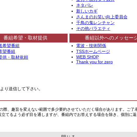
ネタパレ
新しいカギ
さんまのお笑い向上委員会
千鳥の鬼レンチャン
その他バラエティ
番組希望・取材提供
番組以外へのメッセー
送希望番組
電波・技術関係
希望番組
TSSホームページ
WEB SHOP
提供・取材依頼
Thank you for zero
より送信して下さい。
その際、趣旨を変えない範囲で多少要約させていただく場合があります。ご了
役立てるよう必ず目を通しますが、番組内でお答えする場合を除き、個別に返