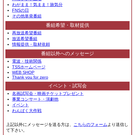
わがまま！気まま！旅気分
FNSの日
その他単発番組
番組希望・取材提供
再放送希望番組
放送希望番組
情報提供・取材依頼
番組以外へのメッセージ
電波・技術関係
TSSホームページ
WEB SHOP
Thank you for zero
イベント・試写会
名画試写会・映画チケットプレゼント
事業コンサート・演劇他
イベント
わんぱく大作戦
上記以外にメッセージを送る方は、
こちらのフォーム
より送信し
て下さい。