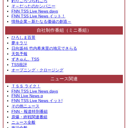
釣りごろつられごろ
そ～だったのかンパニー
FNN TSS Live News days
FNN TSS Live News イット！
情熱企業～新たなる価値の創造～
自社制作番組（ミニ番組）
ひろしま百景
夢キラリ
日向坂46 竹内希来里の地元できらる
天気予報
ずきゅん。TSS
TSS批評
オープニング・クロージング
ニュース関連
ＴＳＳ ライク！
FNN TSS Live News days
FNN Live News α
FNN TSS Live News イット!
その他ニュース
FNN・報道特別番組
原爆・終戦関連番組
ニュース全般
政治全般