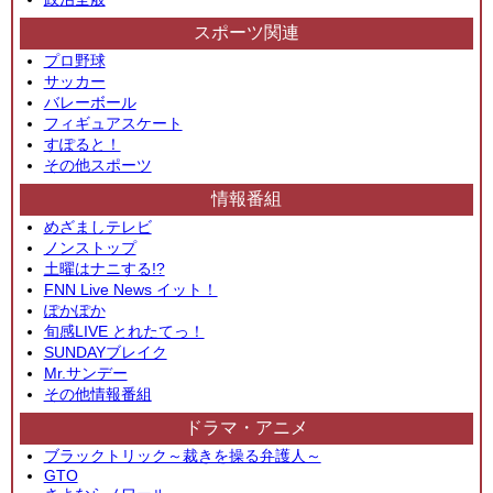
スポーツ関連
プロ野球
サッカー
バレーボール
フィギュアスケート
すぽると！
その他スポーツ
情報番組
めざましテレビ
ノンストップ
土曜はナニする!?
FNN Live News イット！
ぽかぽか
旬感LIVE とれたてっ！
SUNDAYブレイク
Mr.サンデー
その他情報番組
ドラマ・アニメ
ブラックトリック～裁きを操る弁護人～
GTO