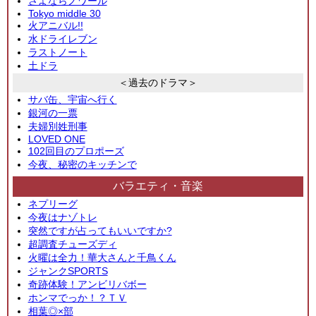
さよならノワール
Tokyo middle 30
火アニバル!!
水ドライレブン
ラストノート
土ドラ
＜過去のドラマ＞
サバ缶、宇宙へ行く
銀河の一票
夫婦別姓刑事
LOVED ONE
102回目のプロポーズ
今夜、秘密のキッチンで
バラエティ・音楽
ネプリーグ
今夜はナゾトレ
突然ですが占ってもいいですか?
超調査チューズディ
火曜は全力！華大さんと千鳥くん
ジャンクSPORTS
奇跡体験！アンビリバボー
ホンマでっか！？ＴＶ
相葉◎×部