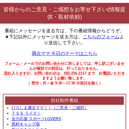
皆様からのご意見・ご感想をお寄せ下さい(情報提
供・取材依頼)
番組にメッセージを送る方は、下の番組情報からどうぞ。
★下記以外にメッセージを送る方は、
こちらのフォーム
よ
り送信して下さい。
満点ママ 今日のテーマはこちら
フォーム・メールでのお問い合わせに対しましては、申し訳ございませ
んが個別での対応は、行っておりません。
恐れ入りますが、お問い合わせは 082-256-2117 まで お電話いただき
ますようお願い致します。
（ 受付：月～金 9:30～17:30 ※祝日を除く）
自社制作番組
ひろしま満点ママ！！（ご意見・ご感想）
ＴＳＳ ライク！
全力応援 スポーツLOVERS
西村キャンプ場