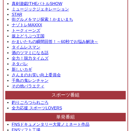
真剣遊戯!THEバトルSHOW
ミュージックジェネレーション
STAR
街グルメをマジ探索！かまいまち
ナゾトレMAXXX
トークィーンズ
坂上どうぶつ王国
かまいたちの瞬間回答！～60秒でお悩み解決～
タイムレスマン
酒のツマミになる話
全力！脱力タイムズ
ネタパレ
新しいカギ
さんまのお笑い向上委員会
千鳥の鬼レンチャン
その他バラエティ
スポーツ番組
釣りごろつられごろ
全力応援 スポーツLOVERS
単発番組
FNSドキュメンタリー大賞ノミネート作品
FNSソフト工場