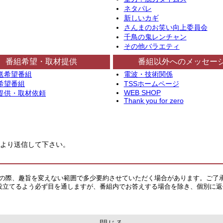
ネタパレ
新しいカギ
さんまのお笑い向上委員会
千鳥の鬼レンチャン
その他バラエティ
番組希望・取材提供
番組以外へのメッセー
送希望番組
電波・技術関係
希望番組
TSSホームページ
WEB SHOP
提供・取材依頼
Thank you for zero
より送信して下さい。
その際、趣旨を変えない範囲で多少要約させていただく場合があります。ご了
役立てるよう必ず目を通しますが、番組内でお答えする場合を除き、個別に返