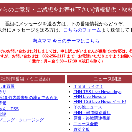
からのご意見・ご感想をお寄せ下さい(情報提供・取材
番組にメッセージを送る方は、下の番組情報からどうぞ。
以外にメッセージを送る方は、
こちらのフォーム
より送信して
満点ママ 今日のテーマはこちら
でのお問い合わせに対しましては、申し訳ございませんが個別での対応は、
すが、お問い合わせは 082-256-2117 まで お電話いただきますようお願
（ 受付：月～金 9:30～17:30 ※祝日を除く）
自社制作番組（ミニ番組）
ニュース関連
しま百景
ＴＳＳ ライク！
FNN TSS Live News days
ラリ
FNN Live News α
坂46 竹内希来里の地元できらる
FNN TSS Live News イット!
予報
その他ニュース
ゅん。TSS
FNN・報道特別番組
批評
原爆・終戦関連番組
プニング・クロージング
ニュース全般
政治全般