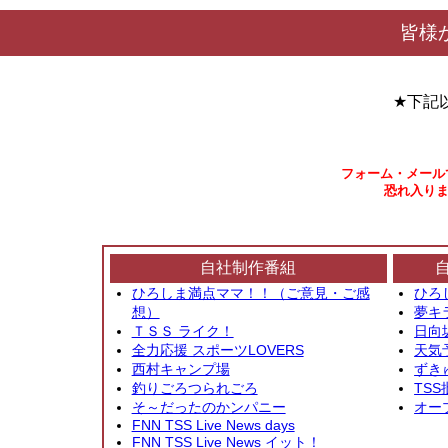
皆様
★下記
フォーム・メール
恐れ入りま
自社制作番組
ひろしま満点ママ！！（ご意見・ご感
ひろ
想）
夢キ
ＴＳＳ ライク！
日向
全力応援 スポーツLOVERS
天気
西村キャンプ場
ずき
釣りごろつられごろ
TSS
そ～だったのかンパニー
オー
FNN TSS Live News days
FNN TSS Live News イット！