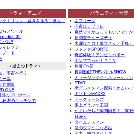
ドラマ・アニメ
バラエティ・音楽
ックトリック～裁きを操る弁護人～
ネプリーグ
今夜はナゾトレ
ならノワール
突然ですが占ってもいいですか
o middle 30
超調査チューズディ
バル!!
火曜は全力！華大さんと千鳥く
ライレブン
ジャンクSPORTS
トノート
奇跡体験！アンビリバボー
ラ
ホンマでっか！？ＴＶ
＜過去のドラマ＞
相葉◎×部
真剣遊戯!THEバトルSHOW
缶、宇宙へ行く
ミュージックジェネレーション
の一票
STAR
別姓刑事
街グルメをマジ探索！かまいま
ED ONE
ナゾトレMAXXX
2回目のプロポーズ
トークィーンズ
、秘密のキッチンで
坂上どうぶつ王国
かまいたちの瞬間回答！～60
解決～
タイムレスマン
酒のツマミになる話
全力！脱力タイムズ