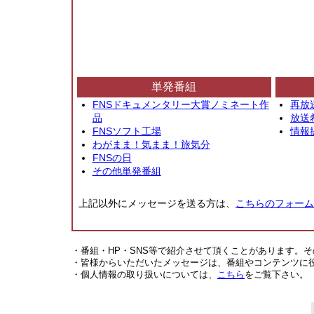
単発番組
FNSドキュメンタリー大賞ノミネート作
再放
品
放送
FNSソフト工場
情報
わがまま！気まま！旅気分
FNSの日
その他単発番組
上記以外にメッセージを送る方は、
こちらのフォーム
・番組・HP・SNS等で紹介させて頂くことがあります。
・皆様からいただいたメッセージは、番組やコンテンツに
・個人情報の取り扱いについては、
こちら
をご覧下さい。