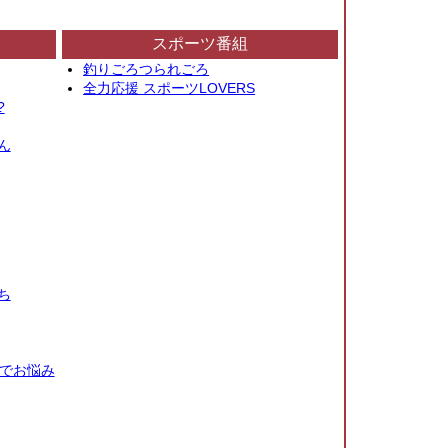
スポーツ番組
釣りごろつられごろ
全力応援 スポーツLOVERS
?
ん
ち
秒でお悩み