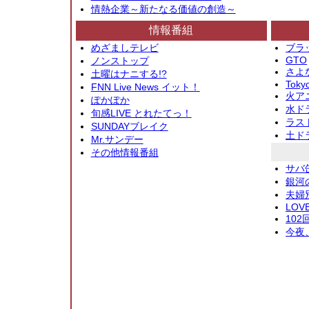
情熱企業～新たなる価値の創造～
情報番組
めざましテレビ
ブラ
GTO
ノンストップ
さよ
土曜はナニする!?
Toky
FNN Live News イット！
火アニ
ぽかぽか
水ド
旬感LIVE とれたてっ！
ラス
SUNDAYブレイク
土ド
Mr.サンデー
その他情報番組
サバ
銀河
夫婦
LOV
10
今夜