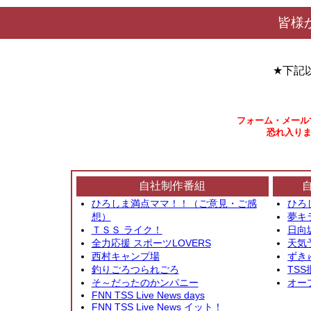
皆様
★下記
フォーム・メール
恐れ入りま
自社制作番組
ひろしま満点ママ！！（ご意見・ご感
ひろ
想）
夢キ
ＴＳＳ ライク！
日向
全力応援 スポーツLOVERS
天気
西村キャンプ場
ずき
釣りごろつられごろ
TSS
そ～だったのかンパニー
オー
FNN TSS Live News days
FNN TSS Live News イット！