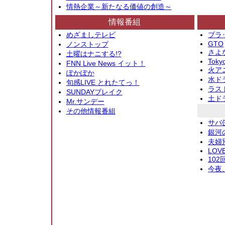
情熱企業～新たなる価値の創造～
情報番組
めざましテレビ
ブラ
GTO
ノンストップ
さよ
土曜はナニする!?
Toky
FNN Live News イット！
火アニ
ぽかぽか
水ド
旬感LIVE とれたてっ！
ラス
SUNDAYブレイク
土ド
Mr.サンデー
その他情報番組
サバ
銀河
夫婦
LOV
10
今夜