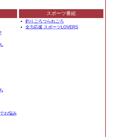
スポーツ番組
釣りごろつられごろ
全力応援 スポーツLOVERS
?
ん
ち
秒でお悩み