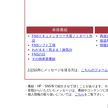
単発番組
FNSドキュメンタリー大賞ノミネート作
再放
品
放送
FNSソフト工場
情報
わがまま！気まま！旅気分
FNSの日
その他単発番組
上記以外にメッセージを送る方は、
こちらのフォーム
・番組・HP・SNS等で紹介させて頂くことがあります。
・皆様からいただいたメッセージは、番組やコンテンツに
・個人情報の取り扱いについては、
こちら
をご覧下さい。