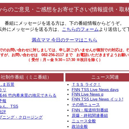
からのご意見・ご感想をお寄せ下さい(情報提供・取材
番組にメッセージを送る方は、下の番組情報からどうぞ。
以外にメッセージを送る方は、
こちらのフォーム
より送信して
満点ママ 今日のテーマはこちら
でのお問い合わせに対しましては、申し訳ございませんが個別での対応は、
すが、お問い合わせは 082-256-2117 まで お電話いただきますようお願
（ 受付：月～金 9:30～17:30 ※祝日を除く）
自社制作番組（ミニ番組）
ニュース関連
しま百景
ＴＳＳ ライク！
FNN TSS Live News days
ラリ
FNN Live News α
坂46 竹内希来里の地元できらる
FNN TSS Live News イット!
予報
その他ニュース
ゅん。TSS
FNN・報道特別番組
批評
原爆・終戦関連番組
プニング・クロージング
ニュース全般
政治全般