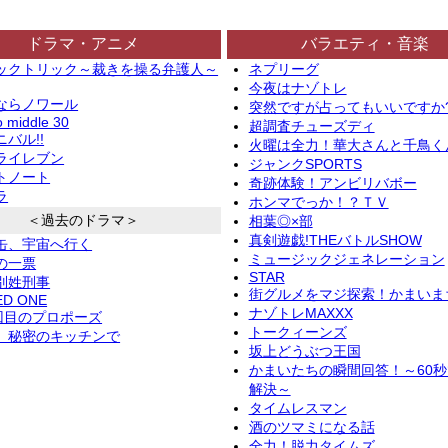
ドラマ・アニメ
バラエティ・音楽
ックトリック～裁きを操る弁護人～
ネプリーグ
今夜はナゾトレ
ならノワール
突然ですが占ってもいいですか
o middle 30
超調査チューズディ
バル!!
火曜は全力！華大さんと千鳥く
ライレブン
ジャンクSPORTS
トノート
奇跡体験！アンビリバボー
ラ
ホンマでっか！？ＴＶ
＜過去のドラマ＞
相葉◎×部
真剣遊戯!THEバトルSHOW
缶、宇宙へ行く
ミュージックジェネレーション
の一票
STAR
別姓刑事
街グルメをマジ探索！かまいま
ED ONE
ナゾトレMAXXX
2回目のプロポーズ
トークィーンズ
、秘密のキッチンで
坂上どうぶつ王国
かまいたちの瞬間回答！～60
解決～
タイムレスマン
酒のツマミになる話
全力！脱力タイムズ