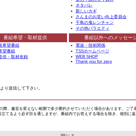
ネタパレ
新しいカギ
さんまのお笑い向上委員会
千鳥の鬼レンチャン
その他バラエティ
番組希望・取材提供
番組以外へのメッセー
送希望番組
電波・技術関係
希望番組
TSSホームページ
WEB SHOP
提供・取材依頼
Thank you for zero
より送信して下さい。
その際、趣旨を変えない範囲で多少要約させていただく場合があります。ご了
役立てるよう必ず目を通しますが、番組内でお答えする場合を除き、個別に返