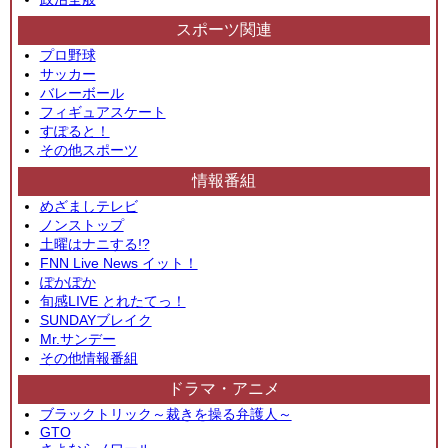
スポーツ関連
プロ野球
サッカー
バレーボール
フィギュアスケート
すぽると！
その他スポーツ
情報番組
めざましテレビ
ノンストップ
土曜はナニする!?
FNN Live News イット！
ぽかぽか
旬感LIVE とれたてっ！
SUNDAYブレイク
Mr.サンデー
その他情報番組
ドラマ・アニメ
ブラックトリック～裁きを操る弁護人～
GTO