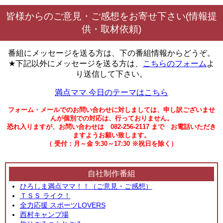
皆様からのご意見・ご感想をお寄せ下さい(情報提
供・取材依頼)
番組にメッセージを送る方は、下の番組情報からどうぞ。
★下記以外にメッセージを送る方は、
こちらのフォーム
よ
り送信して下さい。
満点ママ 今日のテーマはこちら
フォーム・メールでのお問い合わせに対しましては、申し訳ございませ
んが個別での対応は、行っておりません。
恐れ入りますが、お問い合わせは 082-256-2117 まで お電話いただき
ますようお願い致します。
（ 受付：月～金 9:30～17:30 ※祝日を除く）
自社制作番組
ひろしま満点ママ！！（ご意見・ご感想）
ＴＳＳ ライク！
全力応援 スポーツLOVERS
西村キャンプ場