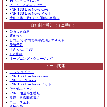
釣りごろつられごろ
そ～だったのかンパニー
FNN TSS Live News days
FNN TSS Live News イット！
情熱企業～新たなる価値の創造～
自社制作番組（ミニ番組）
ひろしま百景
夢キラリ
日向坂46 竹内希来里の地元できらる
天気予報
ずきゅん。TSS
TSS批評
オープニング・クロージング
ニュース関連
ＴＳＳ ライク！
FNN TSS Live News days
FNN Live News α
FNN TSS Live News イット!
その他ニュース
FNN・報道特別番組
原爆・終戦関連番組
ニュース全般
政治全般