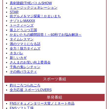
真剣遊戯!THEバトルSHOW
ミュージックジェネレーション
STAR
街グルメをマジ探索！かまいまち
ナゾトレMAXXX
トークィーンズ
坂上どうぶつ王国
かまいたちの瞬間回答！～60秒でお悩み解決～
タイムレスマン
酒のツマミになる話
全力！脱力タイムズ
ネタパレ
新しいカギ
さんまのお笑い向上委員会
千鳥の鬼レンチャン
その他バラエティ
スポーツ番組
釣りごろつられごろ
全力応援 スポーツLOVERS
単発番組
FNSドキュメンタリー大賞ノミネート作品
FNSソフト工場