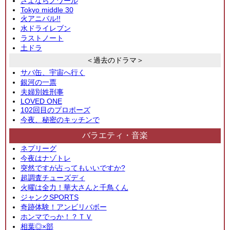
さよならノワール
Tokyo middle 30
火アニバル!!
水ドライレブン
ラストノート
土ドラ
＜過去のドラマ＞
サバ缶、宇宙へ行く
銀河の一票
夫婦別姓刑事
LOVED ONE
102回目のプロポーズ
今夜、秘密のキッチンで
バラエティ・音楽
ネプリーグ
今夜はナゾトレ
突然ですが占ってもいいですか?
超調査チューズディ
火曜は全力！華大さんと千鳥くん
ジャンクSPORTS
奇跡体験！アンビリバボー
ホンマでっか！？ＴＶ
相葉◎×部