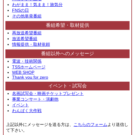
わがまま！気まま！旅気分
FNSの日
その他単発番組
番組希望・取材提供
再放送希望番組
放送希望番組
情報提供・取材依頼
番組以外へのメッセージ
電波・技術関係
TSSホームページ
WEB SHOP
Thank you for zero
イベント・試写会
名画試写会・映画チケットプレゼント
事業コンサート・演劇他
イベント
わんぱく大作戦
上記以外にメッセージを送る方は、
こちらのフォーム
より送信し
て下さい。