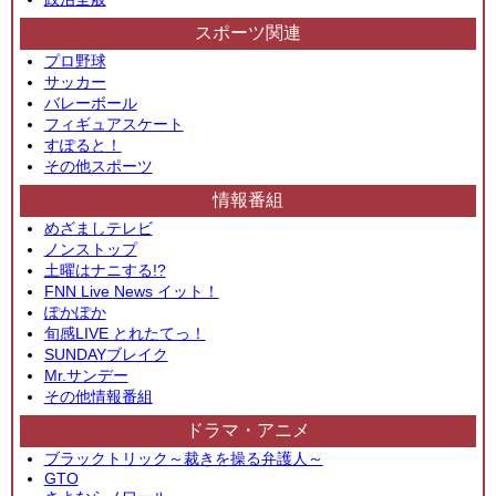
スポーツ関連
プロ野球
サッカー
バレーボール
フィギュアスケート
すぽると！
その他スポーツ
情報番組
めざましテレビ
ノンストップ
土曜はナニする!?
FNN Live News イット！
ぽかぽか
旬感LIVE とれたてっ！
SUNDAYブレイク
Mr.サンデー
その他情報番組
ドラマ・アニメ
ブラックトリック～裁きを操る弁護人～
GTO