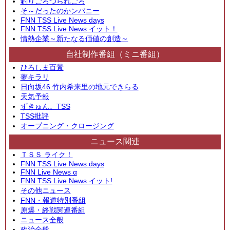
釣りごろつられごろ
そ～だったのかンパニー
FNN TSS Live News days
FNN TSS Live News イット！
情熱企業～新たなる価値の創造～
自社制作番組（ミニ番組）
ひろしま百景
夢キラリ
日向坂46 竹内希来里の地元できらる
天気予報
ずきゅん。TSS
TSS批評
オープニング・クロージング
ニュース関連
ＴＳＳ ライク！
FNN TSS Live News days
FNN Live News α
FNN TSS Live News イット!
その他ニュース
FNN・報道特別番組
原爆・終戦関連番組
ニュース全般
政治全般