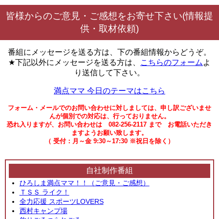
皆様からのご意見・ご感想をお寄せ下さい(情報提
供・取材依頼)
番組にメッセージを送る方は、下の番組情報からどうぞ。
★下記以外にメッセージを送る方は、
こちらのフォーム
よ
り送信して下さい。
満点ママ 今日のテーマはこちら
フォーム・メールでのお問い合わせに対しましては、申し訳ございませ
んが個別での対応は、行っておりません。
恐れ入りますが、お問い合わせは 082-256-2117 まで お電話いただき
ますようお願い致します。
（ 受付：月～金 9:30～17:30 ※祝日を除く）
自社制作番組
ひろしま満点ママ！！（ご意見・ご感想）
ＴＳＳ ライク！
全力応援 スポーツLOVERS
西村キャンプ場