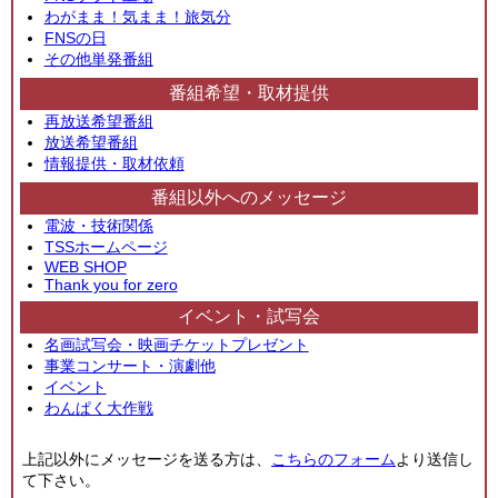
わがまま！気まま！旅気分
FNSの日
その他単発番組
番組希望・取材提供
再放送希望番組
放送希望番組
情報提供・取材依頼
番組以外へのメッセージ
電波・技術関係
TSSホームページ
WEB SHOP
Thank you for zero
イベント・試写会
名画試写会・映画チケットプレゼント
事業コンサート・演劇他
イベント
わんぱく大作戦
上記以外にメッセージを送る方は、
こちらのフォーム
より送信し
て下さい。