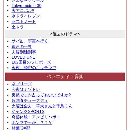
さよならノワール
Tokyo middle 30
火アニバル!!
水ドライレブン
ラストノート
土ドラ
＜過去のドラマ＞
サバ缶、宇宙へ行く
銀河の一票
夫婦別姓刑事
LOVED ONE
102回目のプロポーズ
今夜、秘密のキッチンで
バラエティ・音楽
ネプリーグ
今夜はナゾトレ
突然ですが占ってもいいですか?
超調査チューズディ
火曜は全力！華大さんと千鳥くん
ジャンクSPORTS
奇跡体験！アンビリバボー
ホンマでっか！？ＴＶ
相葉◎×部