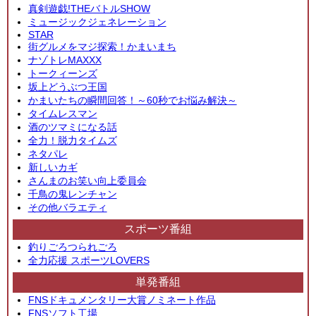
真剣遊戯!THEバトルSHOW
ミュージックジェネレーション
STAR
街グルメをマジ探索！かまいまち
ナゾトレMAXXX
トークィーンズ
坂上どうぶつ王国
かまいたちの瞬間回答！～60秒でお悩み解決～
タイムレスマン
酒のツマミになる話
全力！脱力タイムズ
ネタパレ
新しいカギ
さんまのお笑い向上委員会
千鳥の鬼レンチャン
その他バラエティ
スポーツ番組
釣りごろつられごろ
全力応援 スポーツLOVERS
単発番組
FNSドキュメンタリー大賞ノミネート作品
FNSソフト工場