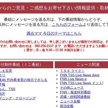
からのご意見・ご感想をお寄せ下さい(情報提供・取材
番組にメッセージを送る方は、下の番組情報からどうぞ。
以外にメッセージを送る方は、
こちらのフォーム
より送信して
満点ママ 今日のテーマはこちら
でのお問い合わせに対しましては、申し訳ございませんが個別での対応は、
すが、お問い合わせは 082-256-2117 まで お電話いただきますようお願
（ 受付：月～金 9:30～17:30 ※祝日を除く）
自社制作番組（ミニ番組）
ニュース関連
しま百景
ＴＳＳ ライク！
FNN TSS Live News days
ラリ
FNN Live News α
坂46 竹内希来里の地元できらる
FNN TSS Live News イット!
予報
その他ニュース
ゅん。TSS
FNN・報道特別番組
批評
原爆・終戦関連番組
プニング・クロージング
ニュース全般
政治全般