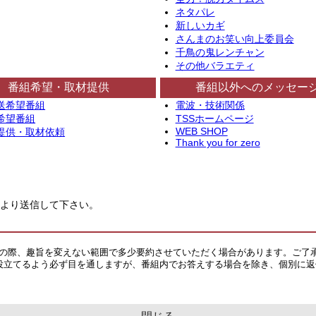
ネタパレ
新しいカギ
さんまのお笑い向上委員会
千鳥の鬼レンチャン
その他バラエティ
番組希望・取材提供
番組以外へのメッセー
送希望番組
電波・技術関係
希望番組
TSSホームページ
WEB SHOP
提供・取材依頼
Thank you for zero
より送信して下さい。
その際、趣旨を変えない範囲で多少要約させていただく場合があります。ご了
役立てるよう必ず目を通しますが、番組内でお答えする場合を除き、個別に返