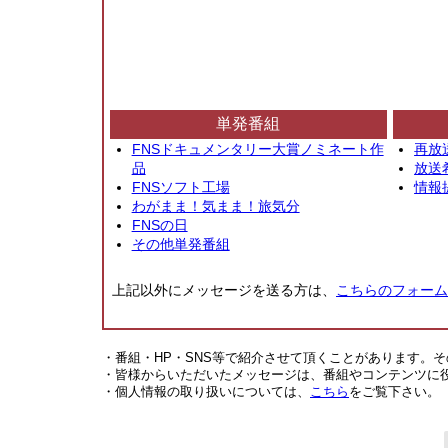
単発番組
FNSドキュメンタリー大賞ノミネート作
再放
品
放送
FNSソフト工場
情報
わがまま！気まま！旅気分
FNSの日
その他単発番組
上記以外にメッセージを送る方は、
こちらのフォーム
・番組・HP・SNS等で紹介させて頂くことがあります。
・皆様からいただいたメッセージは、番組やコンテンツに
・個人情報の取り扱いについては、
こちら
をご覧下さい。