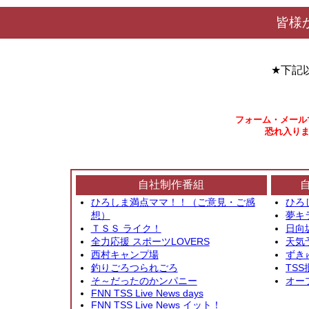
皆様
★下記
フォーム・メール
恐れ入りま
自社制作番組
ひろしま満点ママ！！（ご意見・ご感
ひろ
想）
夢キ
ＴＳＳ ライク！
日向
全力応援 スポーツLOVERS
天気
西村キャンプ場
ずき
釣りごろつられごろ
TSS
そ～だったのかンパニー
オー
FNN TSS Live News days
FNN TSS Live News イット！