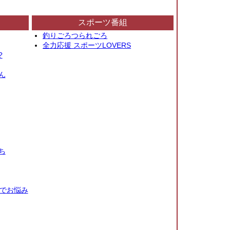
スポーツ番組
釣りごろつられごろ
全力応援 スポーツLOVERS
?
ん
ち
秒でお悩み