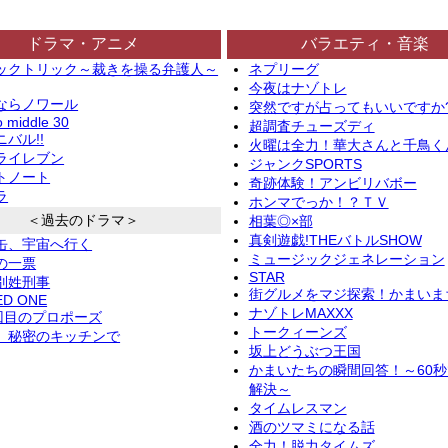
ドラマ・アニメ
バラエティ・音楽
ックトリック～裁きを操る弁護人～
ネプリーグ
今夜はナゾトレ
ならノワール
突然ですが占ってもいいですか
o middle 30
超調査チューズディ
バル!!
火曜は全力！華大さんと千鳥く
ライレブン
ジャンクSPORTS
トノート
奇跡体験！アンビリバボー
ラ
ホンマでっか！？ＴＶ
＜過去のドラマ＞
相葉◎×部
真剣遊戯!THEバトルSHOW
缶、宇宙へ行く
ミュージックジェネレーション
の一票
STAR
別姓刑事
街グルメをマジ探索！かまいま
ED ONE
ナゾトレMAXXX
2回目のプロポーズ
トークィーンズ
、秘密のキッチンで
坂上どうぶつ王国
かまいたちの瞬間回答！～60
解決～
タイムレスマン
酒のツマミになる話
全力！脱力タイムズ