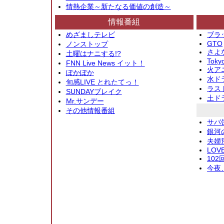
情熱企業～新たなる価値の創造～
情報番組
めざましテレビ
ブラ
GTO
ノンストップ
さよ
土曜はナニする!?
Toky
FNN Live News イット！
火アニ
ぽかぽか
水ド
旬感LIVE とれたてっ！
ラス
SUNDAYブレイク
土ド
Mr.サンデー
その他情報番組
サバ
銀河
夫婦
LOV
10
今夜