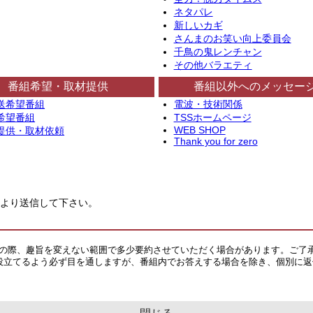
ネタパレ
新しいカギ
さんまのお笑い向上委員会
千鳥の鬼レンチャン
その他バラエティ
番組希望・取材提供
番組以外へのメッセー
送希望番組
電波・技術関係
希望番組
TSSホームページ
WEB SHOP
提供・取材依頼
Thank you for zero
より送信して下さい。
その際、趣旨を変えない範囲で多少要約させていただく場合があります。ご了
役立てるよう必ず目を通しますが、番組内でお答えする場合を除き、個別に返