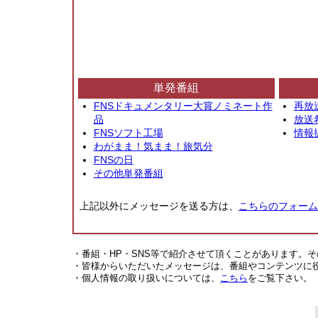
単発番組
FNSドキュメンタリー大賞ノミネート作
再放
品
放送
FNSソフト工場
情報
わがまま！気まま！旅気分
FNSの日
その他単発番組
上記以外にメッセージを送る方は、
こちらのフォーム
・番組・HP・SNS等で紹介させて頂くことがあります。
・皆様からいただいたメッセージは、番組やコンテンツに
・個人情報の取り扱いについては、
こちら
をご覧下さい。