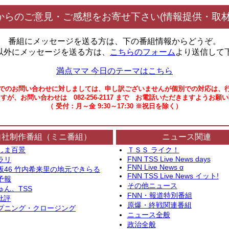
からのご意見・ご感想をお寄せ下さい(情報提供・取材
番組にメッセージを送る方は、下の番組情報からどうぞ。
以外にメッセージを送る方は、
こちらのフォーム
より送信して
満点ママ 今日のテーマはこちら
でのお問い合わせに対しましては、申し訳ございませんが個別での対応は、
すが、お問い合わせは 082-256-2117 まで お電話いただきますようお願
（ 受付：月～金 9:30～17:30 ※祝日を除く）
自社制作番組（ミニ番組）
ニュース関連
しま百景
ＴＳＳ ライク！
FNN TSS Live News days
ラリ
FNN Live News α
坂46 竹内希来里の地元できらる
FNN TSS Live News イット!
予報
その他ニュース
ゅん。TSS
FNN・報道特別番組
批評
原爆・終戦関連番組
プニング・クロージング
ニュース全般
政治全般