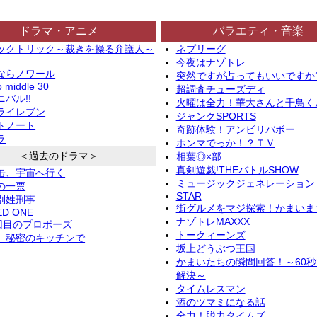
ドラマ・アニメ
バラエティ・音楽
ックトリック～裁きを操る弁護人～
ネプリーグ
今夜はナゾトレ
ならノワール
突然ですが占ってもいいですか
o middle 30
超調査チューズディ
バル!!
火曜は全力！華大さんと千鳥く
ライレブン
ジャンクSPORTS
トノート
奇跡体験！アンビリバボー
ラ
ホンマでっか！？ＴＶ
＜過去のドラマ＞
相葉◎×部
真剣遊戯!THEバトルSHOW
缶、宇宙へ行く
ミュージックジェネレーション
の一票
STAR
別姓刑事
街グルメをマジ探索！かまいま
ED ONE
ナゾトレMAXXX
2回目のプロポーズ
トークィーンズ
、秘密のキッチンで
坂上どうぶつ王国
かまいたちの瞬間回答！～60
解決～
タイムレスマン
酒のツマミになる話
全力！脱力タイムズ