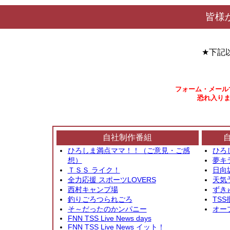
皆様
★下記
フォーム・メール
恐れ入りま
自社制作番組
ひろしま満点ママ！！（ご意見・ご感
ひろ
想）
夢キ
ＴＳＳ ライク！
日向
全力応援 スポーツLOVERS
天気
西村キャンプ場
ずき
釣りごろつられごろ
TSS
そ～だったのかンパニー
オー
FNN TSS Live News days
FNN TSS Live News イット！