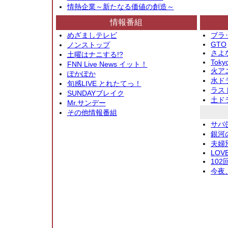
情熱企業～新たなる価値の創造～
情報番組
めざましテレビ
ブラ
GTO
ノンストップ
さよ
土曜はナニする!?
Toky
FNN Live News イット！
火アニ
ぽかぽか
水ド
旬感LIVE とれたてっ！
ラス
SUNDAYブレイク
土ド
Mr.サンデー
その他情報番組
サバ
銀河
夫婦
LOV
10
今夜