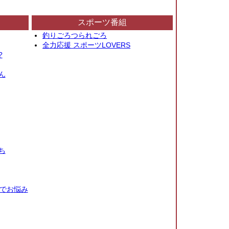
スポーツ番組
釣りごろつられごろ
全力応援 スポーツLOVERS
?
ん
ち
秒でお悩み