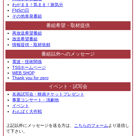
わがまま！気まま！旅気分
FNSの日
その他単発番組
番組希望・取材提供
再放送希望番組
放送希望番組
情報提供・取材依頼
番組以外へのメッセージ
電波・技術関係
TSSホームページ
WEB SHOP
Thank you for zero
イベント・試写会
名画試写会・映画チケットプレゼント
事業コンサート・演劇他
イベント
わんぱく大作戦
上記以外にメッセージを送る方は、
こちらのフォーム
より送信し
て下さい。