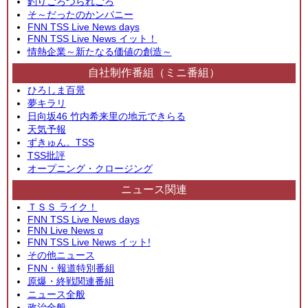
釣りごろつられごろ
そ～だったのかンパニー
FNN TSS Live News days
FNN TSS Live News イット！
情熱企業～新たなる価値の創造～
自社制作番組（ミニ番組）
ひろしま百景
夢キラリ
日向坂46 竹内希来里の地元できらる
天気予報
ずきゅん。TSS
TSS批評
オープニング・クロージング
ニュース関連
ＴＳＳ ライク！
FNN TSS Live News days
FNN Live News α
FNN TSS Live News イット!
その他ニュース
FNN・報道特別番組
原爆・終戦関連番組
ニュース全般
政治全般