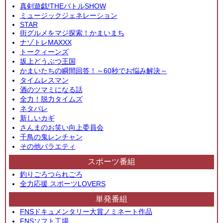
真剣遊戯!THEバトルSHOW
ミュージックジェネレーション
STAR
街グルメをマジ探索！かまいまち
ナゾトレMAXXX
トークィーンズ
坂上どうぶつ王国
かまいたちの瞬間回答！～60秒でお悩み解決～
タイムレスマン
酒のツマミになる話
全力！脱力タイムズ
ネタパレ
新しいカギ
さんまのお笑い向上委員会
千鳥の鬼レンチャン
その他バラエティ
スポーツ番組
釣りごろつられごろ
全力応援 スポーツLOVERS
単発番組
FNSドキュメンタリー大賞ノミネート作品
FNSソフト工場