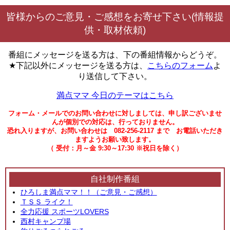
皆様からのご意見・ご感想をお寄せ下さい(情報提
供・取材依頼)
番組にメッセージを送る方は、下の番組情報からどうぞ。
★下記以外にメッセージを送る方は、
こちらのフォーム
よ
り送信して下さい。
満点ママ 今日のテーマはこちら
フォーム・メールでのお問い合わせに対しましては、申し訳ございませ
んが個別での対応は、行っておりません。
恐れ入りますが、お問い合わせは 082-256-2117 まで お電話いただき
ますようお願い致します。
（ 受付：月～金 9:30～17:30 ※祝日を除く）
自社制作番組
ひろしま満点ママ！！（ご意見・ご感想）
ＴＳＳ ライク！
全力応援 スポーツLOVERS
西村キャンプ場