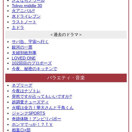
さよならノワール
Tokyo middle 30
火アニバル!!
水ドライレブン
ラストノート
土ドラ
＜過去のドラマ＞
サバ缶、宇宙へ行く
銀河の一票
夫婦別姓刑事
LOVED ONE
102回目のプロポーズ
今夜、秘密のキッチンで
バラエティ・音楽
ネプリーグ
今夜はナゾトレ
突然ですが占ってもいいですか?
超調査チューズディ
火曜は全力！華大さんと千鳥くん
ジャンクSPORTS
奇跡体験！アンビリバボー
ホンマでっか！？ＴＶ
相葉◎×部