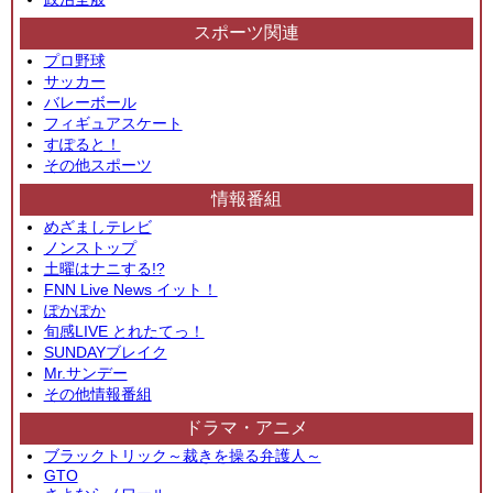
スポーツ関連
プロ野球
サッカー
バレーボール
フィギュアスケート
すぽると！
その他スポーツ
情報番組
めざましテレビ
ノンストップ
土曜はナニする!?
FNN Live News イット！
ぽかぽか
旬感LIVE とれたてっ！
SUNDAYブレイク
Mr.サンデー
その他情報番組
ドラマ・アニメ
ブラックトリック～裁きを操る弁護人～
GTO