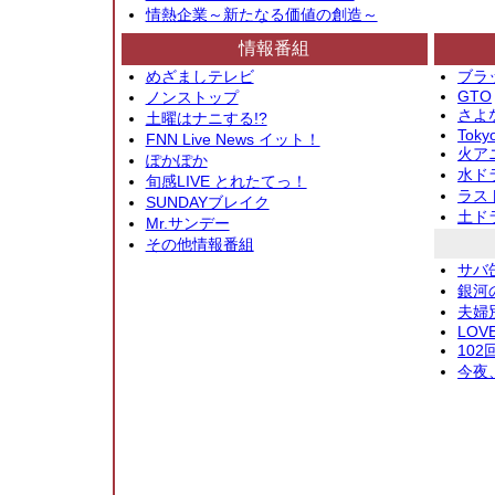
情熱企業～新たなる価値の創造～
情報番組
めざましテレビ
ブラ
GTO
ノンストップ
さよ
土曜はナニする!?
Toky
FNN Live News イット！
火アニ
ぽかぽか
水ド
旬感LIVE とれたてっ！
ラス
SUNDAYブレイク
土ド
Mr.サンデー
その他情報番組
サバ
銀河
夫婦
LOV
10
今夜