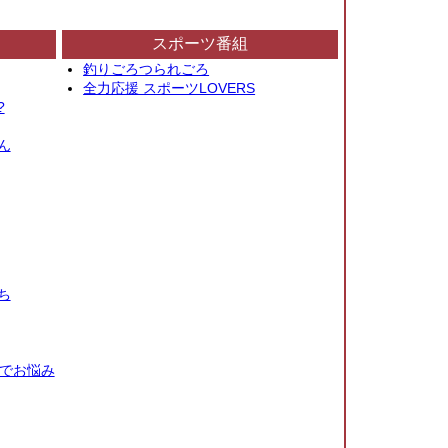
スポーツ番組
釣りごろつられごろ
全力応援 スポーツLOVERS
?
ん
ち
秒でお悩み