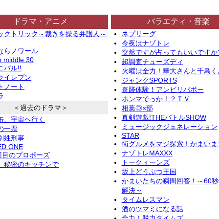
ドラマ・アニメ
バラエティ・音楽
ックトリック～裁きを操る弁護人～
ネプリーグ
今夜はナゾトレ
ならノワール
突然ですが占ってもいいですか
o middle 30
超調査チューズディ
バル!!
火曜は全力！華大さんと千鳥く
ライレブン
ジャンクSPORTS
トノート
奇跡体験！アンビリバボー
ラ
ホンマでっか！？ＴＶ
＜過去のドラマ＞
相葉◎×部
真剣遊戯!THEバトルSHOW
缶、宇宙へ行く
ミュージックジェネレーション
の一票
STAR
別姓刑事
街グルメをマジ探索！かまいま
ED ONE
ナゾトレMAXXX
2回目のプロポーズ
トークィーンズ
、秘密のキッチンで
坂上どうぶつ王国
かまいたちの瞬間回答！～60
解決～
タイムレスマン
酒のツマミになる話
全力！脱力タイムズ