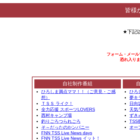
皆様
★下記
フォーム・メール
恐れ入りま
自社制作番組
ひろしま満点ママ！！（ご意見・ご感
ひろ
想）
夢キ
ＴＳＳ ライク！
日向
全力応援 スポーツLOVERS
天気
西村キャンプ場
ずき
釣りごろつられごろ
TSS
そ～だったのかンパニー
オー
FNN TSS Live News days
FNN TSS Live News イット！