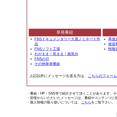
単発番組
FNSドキュメンタリー大賞ノミネート作
再放
品
放送
FNSソフト工場
情報
わがまま！気まま！旅気分
FNSの日
その他単発番組
上記以外にメッセージを送る方は、
こちらのフォーム
・番組・HP・SNS等で紹介させて頂くことがあります。
・皆様からいただいたメッセージは、番組やコンテンツに
・個人情報の取り扱いについては、
こちら
をご覧下さい。