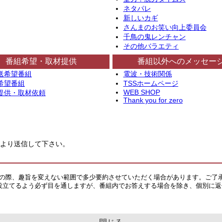
ネタパレ
新しいカギ
さんまのお笑い向上委員会
千鳥の鬼レンチャン
その他バラエティ
番組希望・取材提供
番組以外へのメッセー
送希望番組
電波・技術関係
希望番組
TSSホームページ
WEB SHOP
提供・取材依頼
Thank you for zero
より送信して下さい。
その際、趣旨を変えない範囲で多少要約させていただく場合があります。ご了
役立てるよう必ず目を通しますが、番組内でお答えする場合を除き、個別に返