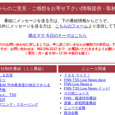
からのご意見・ご感想をお寄せ下さい(情報提供・取材
番組にメッセージを送る方は、下の番組情報からどうぞ。
以外にメッセージを送る方は、
こちらのフォーム
より送信して
満点ママ 今日のテーマはこちら
でのお問い合わせに対しましては、申し訳ございませんが個別での対応は、
すが、お問い合わせは 082-256-2117 まで お電話いただきますようお願
（ 受付：月～金 9:30～17:30 ※祝日を除く）
自社制作番組（ミニ番組）
ニュース関連
しま百景
ＴＳＳ ライク！
FNN TSS Live News days
ラリ
FNN Live News α
坂46 竹内希来里の地元できらる
FNN TSS Live News イット!
予報
その他ニュース
ゅん。TSS
FNN・報道特別番組
批評
原爆・終戦関連番組
プニング・クロージング
ニュース全般
政治全般