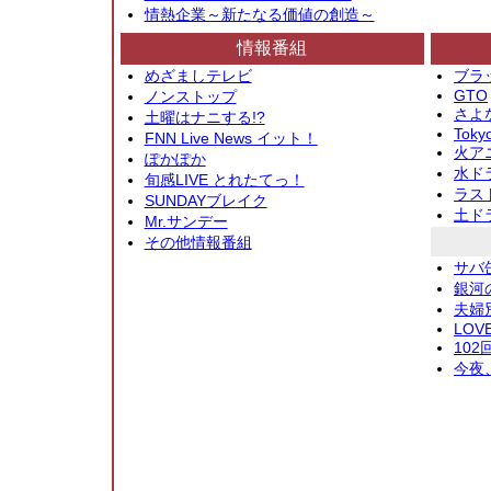
情熱企業～新たなる価値の創造～
情報番組
めざましテレビ
ブラ
GTO
ノンストップ
さよ
土曜はナニする!?
Toky
FNN Live News イット！
火アニ
ぽかぽか
水ド
旬感LIVE とれたてっ！
ラス
SUNDAYブレイク
土ド
Mr.サンデー
その他情報番組
サバ
銀河
夫婦
LOV
10
今夜