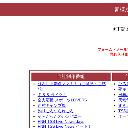
皆様
★下記
フォーム・メール
恐れ入りま
自社制作番組
ひろしま満点ママ！！（ご意見・ご感
ひろ
想）
夢キ
ＴＳＳ ライク！
日向
全力応援 スポーツLOVERS
天気
西村キャンプ場
ずき
釣りごろつられごろ
TSS
そ～だったのかンパニー
オー
FNN TSS Live News days
FNN TSS Live News イット！