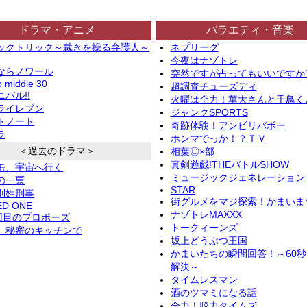
ドラマ・アニメ
バラエティ・音楽
ックトリック～裁きを操る弁護人～
ネプリーグ
今夜はナゾトレ
ならノワール
突然ですが占ってもいいですか
o middle 30
超調査チューズディ
バル!!
火曜は全力！華大さんと千鳥く
ライレブン
ジャンクSPORTS
トノート
奇跡体験！アンビリバボー
ラ
ホンマでっか！？ＴＶ
＜過去のドラマ＞
相葉◎×部
真剣遊戯!THEバトルSHOW
缶、宇宙へ行く
ミュージックジェネレーション
の一票
STAR
別姓刑事
街グルメをマジ探索！かまいま
ED ONE
ナゾトレMAXXX
2回目のプロポーズ
トークィーンズ
、秘密のキッチンで
坂上どうぶつ王国
かまいたちの瞬間回答！～60
解決～
タイムレスマン
酒のツマミになる話
全力！脱力タイムズ