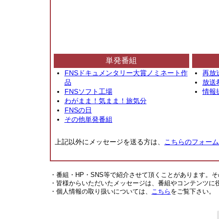
単発番組
FNSドキュメンタリー大賞ノミネート作
再放
品
放送
FNSソフト工場
情報
わがまま！気まま！旅気分
FNSの日
その他単発番組
上記以外にメッセージを送る方は、
こちらのフォーム
・番組・HP・SNS等で紹介させて頂くことがあります。
・皆様からいただいたメッセージは、番組やコンテンツに
・個人情報の取り扱いについては、
こちら
をご覧下さい。