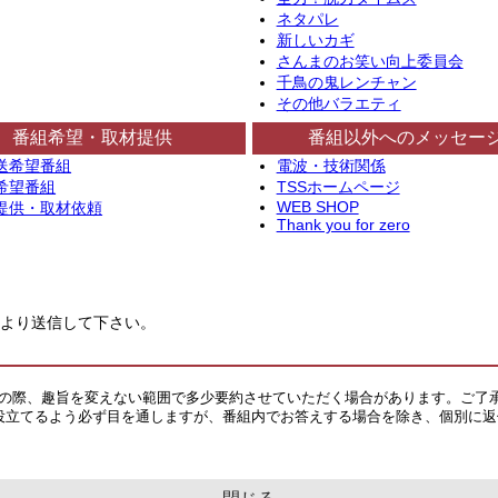
ネタパレ
新しいカギ
さんまのお笑い向上委員会
千鳥の鬼レンチャン
その他バラエティ
番組希望・取材提供
番組以外へのメッセー
送希望番組
電波・技術関係
希望番組
TSSホームページ
WEB SHOP
提供・取材依頼
Thank you for zero
より送信して下さい。
その際、趣旨を変えない範囲で多少要約させていただく場合があります。ご了
役立てるよう必ず目を通しますが、番組内でお答えする場合を除き、個別に返