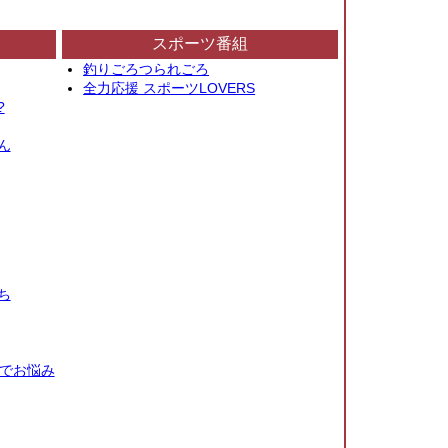
スポーツ番組
釣りごろつられごろ
全力応援 スポーツLOVERS
?
ん
ち
秒でお悩み