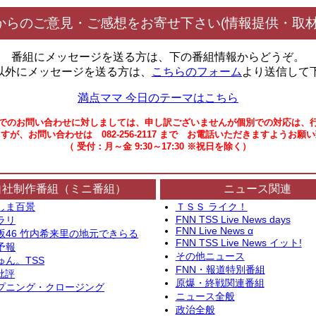
からのご意見・ご感想をお寄せ下さい(情報提供・取材
番組にメッセージを送る方は、下の番組情報からどうぞ。
以外にメッセージを送る方は、
こちらのフォーム
より送信して
満点ママ 今日のテーマはこちら
でのお問い合わせに対しましては、申し訳ございませんが個別での対応は、
すが、お問い合わせは 082-256-2117 まで お電話いただきますようお願
（ 受付：月～金 9:30～17:30 ※祝日を除く）
自社制作番組（ミニ番組）
ニュース関連
しま百景
ＴＳＳ ライク！
FNN TSS Live News days
ラリ
FNN Live News α
坂46 竹内希来里の地元できらる
FNN TSS Live News イット!
予報
その他ニュース
ゅん。TSS
FNN・報道特別番組
批評
原爆・終戦関連番組
プニング・クロージング
ニュース全般
政治全般