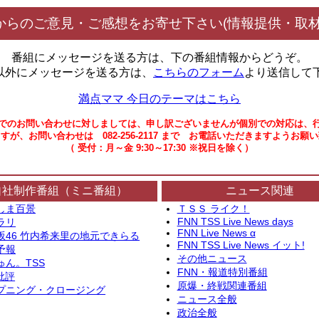
からのご意見・ご感想をお寄せ下さい(情報提供・取材
番組にメッセージを送る方は、下の番組情報からどうぞ。
以外にメッセージを送る方は、
こちらのフォーム
より送信して
満点ママ 今日のテーマはこちら
でのお問い合わせに対しましては、申し訳ございませんが個別での対応は、
すが、お問い合わせは 082-256-2117 まで お電話いただきますようお願
（ 受付：月～金 9:30～17:30 ※祝日を除く）
自社制作番組（ミニ番組）
ニュース関連
しま百景
ＴＳＳ ライク！
FNN TSS Live News days
ラリ
FNN Live News α
坂46 竹内希来里の地元できらる
FNN TSS Live News イット!
予報
その他ニュース
ゅん。TSS
FNN・報道特別番組
批評
原爆・終戦関連番組
プニング・クロージング
ニュース全般
政治全般