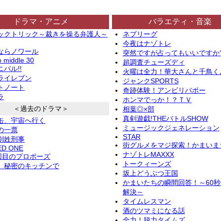
ドラマ・アニメ
バラエティ・音楽
ックトリック～裁きを操る弁護人～
ネプリーグ
今夜はナゾトレ
ならノワール
突然ですが占ってもいいですか
o middle 30
超調査チューズディ
バル!!
火曜は全力！華大さんと千鳥く
ライレブン
ジャンクSPORTS
トノート
奇跡体験！アンビリバボー
ラ
ホンマでっか！？ＴＶ
＜過去のドラマ＞
相葉◎×部
真剣遊戯!THEバトルSHOW
缶、宇宙へ行く
ミュージックジェネレーション
の一票
STAR
別姓刑事
街グルメをマジ探索！かまいま
ED ONE
ナゾトレMAXXX
2回目のプロポーズ
トークィーンズ
、秘密のキッチンで
坂上どうぶつ王国
かまいたちの瞬間回答！～60
解決～
タイムレスマン
酒のツマミになる話
全力！脱力タイムズ