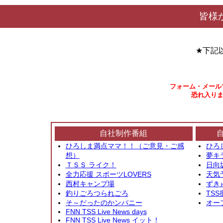
皆様
★下記
フォーム・メール
恐れ入りま
自社制作番組
ひろしま満点ママ！！（ご意見・ご感
ひろ
想）
夢キ
ＴＳＳ ライク！
日向
全力応援 スポーツLOVERS
天気
西村キャンプ場
ずき
釣りごろつられごろ
TSS
そ～だったのかンパニー
オー
FNN TSS Live News days
FNN TSS Live News イット！