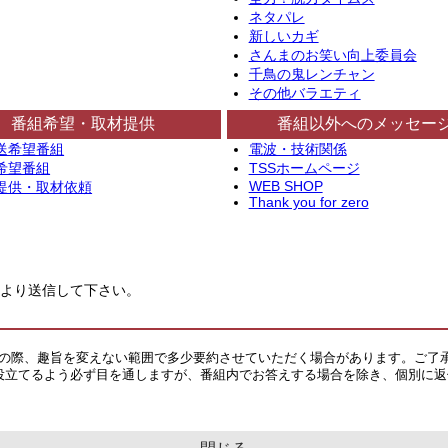
ネタパレ
新しいカギ
さんまのお笑い向上委員会
千鳥の鬼レンチャン
その他バラエティ
番組希望・取材提供
番組以外へのメッセー
送希望番組
電波・技術関係
希望番組
TSSホームページ
WEB SHOP
提供・取材依頼
Thank you for zero
より送信して下さい。
その際、趣旨を変えない範囲で多少要約させていただく場合があります。ご了
役立てるよう必ず目を通しますが、番組内でお答えする場合を除き、個別に返