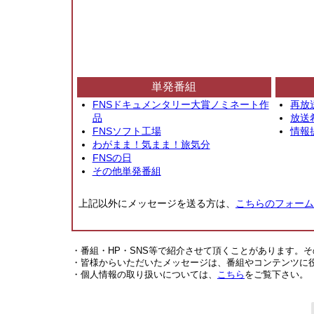
単発番組
FNSドキュメンタリー大賞ノミネート作
再放
品
放送
FNSソフト工場
情報
わがまま！気まま！旅気分
FNSの日
その他単発番組
上記以外にメッセージを送る方は、
こちらのフォーム
・番組・HP・SNS等で紹介させて頂くことがあります。
・皆様からいただいたメッセージは、番組やコンテンツに
・個人情報の取り扱いについては、
こちら
をご覧下さい。