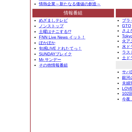
情熱企業～新たなる価値の創造～
情報番組
めざましテレビ
ブラ
GTO
ノンストップ
さよ
土曜はナニする!?
Toky
FNN Live News イット！
火アニ
ぽかぽか
水ド
旬感LIVE とれたてっ！
ラス
SUNDAYブレイク
土ド
Mr.サンデー
その他情報番組
サバ
銀河
夫婦
LOV
10
今夜