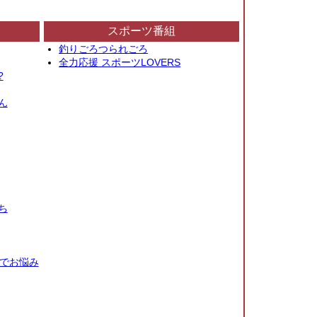
スポーツ番組
釣りごろつられごろ
全力応援 スポーツLOVERS
?
ん
ち
秒でお悩み